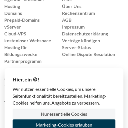
Hosting
Über Uns
Domains
Rechenzentrum
Prepaid-Domains
AGB
vServer
Impressum
Cloud-VPS
Datenschutzerklärung
kostenloser Webspace
Verträge kündigen
Hosting für
Server-Status
Bildungszwecke
Online Dispute Resolution
Partnerprogramm
support@lima-city.de
Hier, ein 🍪!
+49 421 408 9999 4
Wir nutzen essentielle Cookies, um unsere
(Mo-Fr von 8:00-17:00 Uhr)
Seitenfunktionalität bereitzustellen. Marketing-
TrafficPlex GmbH
Cookies helfen uns, Angebote zu verbessern.
Konsul-Smidt-Str. 90
Nur essentielle Cookies
28217 Bremen, Deutschland
Marketing-Cookies erlauben