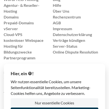
Agentur- & Reseller-
Hilfe
Hosting
Über Uns
Domains
Rechenzentrum
Prepaid-Domains
AGB
vServer
Impressum
Cloud-VPS
Datenschutzerklärung
kostenloser Webspace
Verträge kündigen
Hosting für
Server-Status
Bildungszwecke
Online Dispute Resolution
Partnerprogramm
support@lima-city.de
Hier, ein 🍪!
+49 421 408 9999 4
Wir nutzen essentielle Cookies, um unsere
(Mo-Fr von 8:00-17:00 Uhr)
Seitenfunktionalität bereitzustellen. Marketing-
TrafficPlex GmbH
Cookies helfen uns, Angebote zu verbessern.
Konsul-Smidt-Str. 90
Nur essentielle Cookies
28217 Bremen, Deutschland