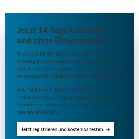
Jetzt 14 Tage kostenlos
und ohne Risiko testen!
Teste jetzt für 14 Tage unsere Webhosting-
Pakete ganz unverbindlich und kostenlos - eine
Eingabe von Zahlungsdaten ist nicht notwendig,
ohne automatische Buchung bzw. Verlängerung.
Alle Funktionen - bis auf das Registrieren von
Inklusiv-Domains - sind verfügbar, kostenlose
Subdomains können als Test-Adressen
verwendet werden.
Jetzt registrieren und kostenlos testen! →