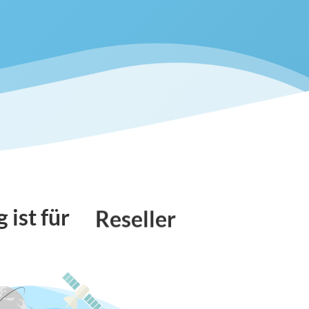
Agenturen
 ist für
Reseller
Freelancer
Agenturen