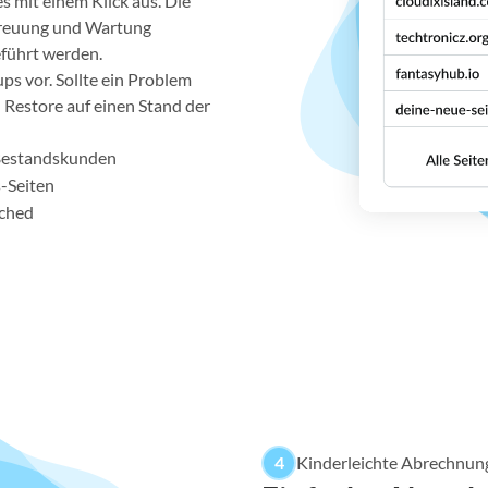
 mit einem Klick aus. Die
treuung und Wartung
eführt werden.
ps vor. Sollte ein Problem
n Restore auf einen Stand der
Bestandskunden
-Seiten
ached
4
Kinderleichte Abrechnu