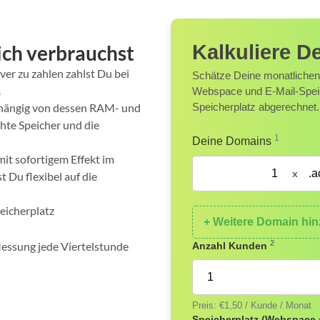
ich verbrauchst
Kalkuliere D
ver zu zahlen zahlst Du bei
Schätze Deine monatlichen
.
Webspace und E-Mail-Speic
bhängig von dessen RAM- und
Speicherplatz abgerechnet.
hte Speicher und die
1
Deine Domains
it sofortigem Effekt im
x
 Du flexibel auf die
eicherplatz
+ Weitere Domain hi
2
essung jede Viertelstunde
Anzahl Kunden
Preis: €
1,50
/ Kunde / Monat
Speicherplatz (Webspace 