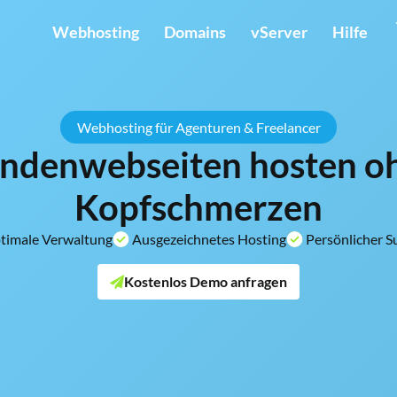
Webhosting
Domains
vServer
Hilfe
Webhosting für Agenturen & Freelancer
ndenwebseiten hosten o
Kopfschmerzen
imale Verwaltung
Ausgezeichnetes Hosting
Persönlicher S
Kostenlos Demo anfragen