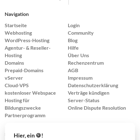
Navigation
Startseite
Login
Webhosting
Community
WordPress-Hosting
Blog
Agentur- & Reseller-
Hilfe
Hosting
Über Uns
Domains
Rechenzentrum
Prepaid-Domains
AGB
vServer
Impressum
Cloud-VPS
Datenschutzerklärung
kostenloser Webspace
Verträge kündigen
Hosting für
Server-Status
Bildungszwecke
Online Dispute Resolution
Partnerprogramm
support@lima-city.de
Hier, ein 🍪!