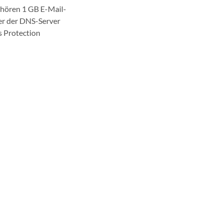
ehören 1 GB E-Mail-
er der DNS-Server
s Protection