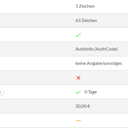
3 Zeichen
63 Zeichen
AuthInfo (AuthCode)
keine Angabe/sonstiges
0 Tage
i
30,00 €