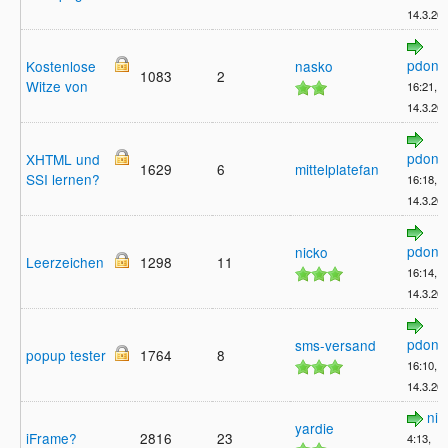
14.3.20
pdong
Kostenlose
nasko
1083
2
Witze von
16:21,
14.3.20
pdong
XHTML und
1629
6
mittelplatefan
SSI lernen?
16:18,
14.3.20
pdong
nicko
Leerzeichen
1298
11
16:14,
14.3.20
pdong
sms-versand
popup tester
1764
8
16:10,
14.3.20
nic
yardie
iFrame?
2816
23
4:13,