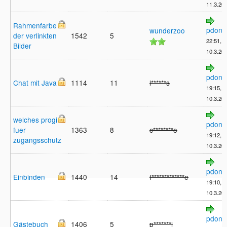
11.3.20
Rahmenfarbe
pdong
wunderzoo
der verlinkten
1542
5
22:51,
Bilder
10.3.20
pdong
Chat mit Java
1114
11
l******s
19:15,
10.3.20
welches progi
pdong
fuer
1363
8
c********o
19:12,
zugangsschutz
10.3.20
pdong
Einbinden
1440
14
f*************e
19:10,
10.3.20
pdong
Gästebuch
1406
5
p*******l