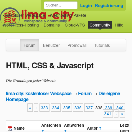
Login
Registrierung
kostenloser Webspace
Webhosting-Pakete
WordPress-Hosting
Domains
Cloud-VPS
Community
Hilfe
Forum
Benutzer
Promowall
Tutorials
HTML, CSS & Javascript
Die Grundlagen jeder Webseite
lima-city: kostenloser Webspace
→
Forum
→
Die eigene
Homepage
«
‹
333
334
335
336
337
338
339
340
341
›
»
Ansichten
Antworten
Letzte
Name
Autor
↑
↑
↑
Beitr