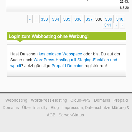
22:43,
8.3.200
«
‹
333
334
335
336
337
338
339
340
341
›
»
Login zum Webhosting ohne Werbung!
Hast Du schon
kostenlosen Webspace
oder bist Du auf der
Suche nach
WordPress-Hosting mit Staging-Funktion und
wp-cli
? Jetzt günstige
Prepaid Domains
registrieren!
Webhosting
WordPress-Hosting
Cloud-VPS
Domains
Prepaid
Domains
Über lima-city
Blog
Impressum, Datenschutzerklärung &
AGB
Server-Status