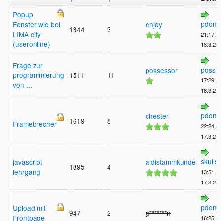
Popup
pdong
Fenster wie bei
enjoy
1344
3
LIMA city
21:17,
(useronline)
18.3.20
Frage zur
posse
possessor
programmierung
1511
11
17:29,
von ...
18.3.20
pdong
chester
1619
8
Framebrecher
22:24,
17.3.20
skullsp
javascript
aldistammkunde
1895
4
lehrgang
13:51,
17.3.20
pdong
Upload mit
947
2
g*******n
Frontpage
16:25,