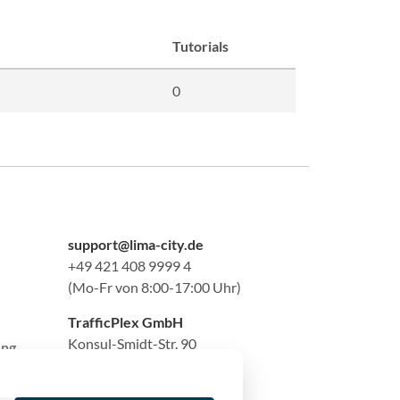
Tutorials
0
support@lima-city.de
+49 421 408 9999 4
(Mo-Fr von 8:00-17:00 Uhr)
TrafficPlex GmbH
Konsul-Smidt-Str. 90
ung
28217 Bremen, Deutschland