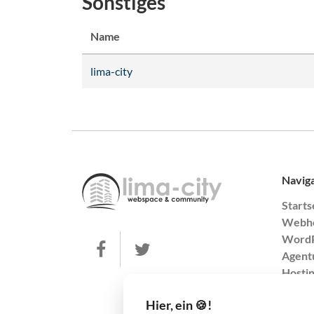
Sonstiges
Name
lima-city
Navig
Starts
Webho
WordP
Agentu
Hosti
Domai
Hier, ein 🍪!
Prepa