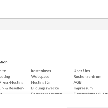
ation
eite
kostenloser
Über Uns
sting
Webspace
Rechenzentrum
ress-Hosting
Hosting für
AGB
r- & Reseller-
Bildungszwecke
Impressum
ng
Partnerprogramm
Datenschutzerklär
ns
Login
Verträge kündigen
id-Domains
Community
Server-Status