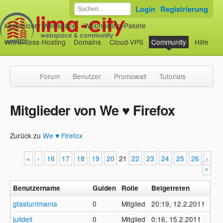
Login
Registrierung
kostenloser Webspace
Webhosting-Pakete
WordPress-Hosting
Domains
Cloud-VPS
Community
Hilfe
Forum
Benutzer
Promowall
Tutorials
Mitglieder von We ♥ Firefox
Zurück zu
We ♥ Firefox
«
‹
16
17
18
19
20
21
22
23
24
25
26
›
»
Benutzername
Gulden
Rolle
Beigetreten
gtastuntmania
0
Mitglied
20:19, 12.2.2011
julidell
0
Mitglied
0:16, 15.2.2011