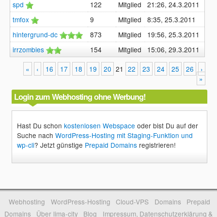
spd
122
Mitglied
21:26, 24.3.2011
tmfox
9
Mitglied
8:35, 25.3.2011
hintergrund-dc
873
Mitglied
19:56, 25.3.2011
irrzombies
154
Mitglied
15:06, 29.3.2011
«
‹
16
17
18
19
20
21
22
23
24
25
26
›
»
Login zum Webhosting ohne Werbung!
Hast Du schon
kostenlosen Webspace
oder bist Du auf der
Suche nach
WordPress-Hosting mit Staging-Funktion und
wp-cli
? Jetzt günstige
Prepaid Domains
registrieren!
Webhosting
WordPress-Hosting
Cloud-VPS
Domains
Prepaid
Domains
Über lima-city
Blog
Impressum, Datenschutzerklärung &