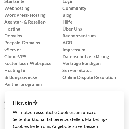
Startseite
Login
Webhosting
Community
WordPress-Hosting
Blog
Agentur- & Reseller-
Hilfe
Hosting
Über Uns
Domains
Rechenzentrum
Prepaid-Domains
AGB
vServer
Impressum
Cloud-VPS
Datenschutzerklärung
kostenloser Webspace
Verträge kündigen
Hosting für
Server-Status
Bildungszwecke
Online Dispute Resolution
Partnerprogramm
support@lima-city.de
Hier, ein 🍪!
+49 421 408 9999 4
Wir nutzen essentielle Cookies, um unsere
(Mo-Fr von 8:00-17:00 Uhr)
Seitenfunktionalität bereitzustellen. Marketing-
TrafficPlex GmbH
Cookies helfen uns, Angebote zu verbessern.