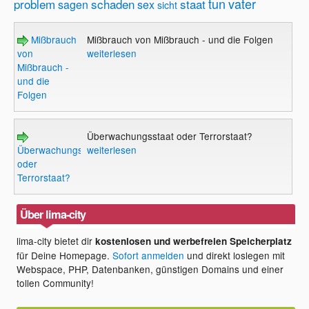
tun
vater
problem
schaden
staat
sagen
sex
sicht
Mißbrauch
Mißbrauch von Mißbrauch - und die Folgen
von
weiterlesen
Mißbrauch -
und die
Folgen
Überwachungsstaat oder Terrorstaat?
Überwachungsstaat
weiterlesen
oder
Terrorstaat?
Über lima-city
lima-city bietet dir
kostenlosen und werbefreien Speicherplatz
für Deine Homepage.
Sofort anmelden
und direkt loslegen mit
Webspace, PHP, Datenbanken, günstigen Domains und einer
tollen Community!