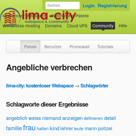
Login
Registrierung
kostenloser Webspace
Webhosting-Pakete
WordPress-Hosting
Domains
Cloud-VPS
Community
Hilfe
Forum
Benutzer
Promowall
Tutorials
Angebliche verbrechen
lima-city: kostenloser Webspace
→
Schlagwörter
Schlagworte dieser Ergebnisse
anzeigen
angeblich weiss niemand
detail
definieren
frau
familie
kind
lehrer
mann
polizei
halten
leute