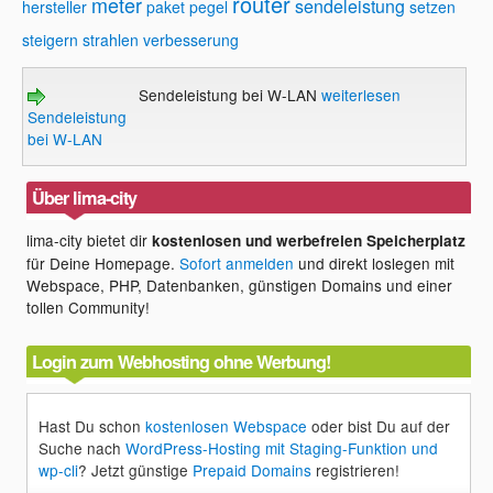
router
meter
sendeleistung
hersteller
paket
pegel
setzen
steigern
strahlen
verbesserung
Sendeleistung bei W-LAN
weiterlesen
Sendeleistung
bei W-LAN
Über lima-city
lima-city bietet dir
kostenlosen und werbefreien Speicherplatz
für Deine Homepage.
Sofort anmelden
und direkt loslegen mit
Webspace, PHP, Datenbanken, günstigen Domains und einer
tollen Community!
Login zum Webhosting ohne Werbung!
Hast Du schon
kostenlosen Webspace
oder bist Du auf der
Suche nach
WordPress-Hosting mit Staging-Funktion und
wp-cli
? Jetzt günstige
Prepaid Domains
registrieren!