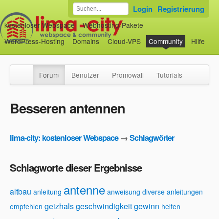
Login
Registrierung
kostenloser Webspace
Webhosting-Pakete
WordPress-Hosting
Domains
Cloud-VPS
Community
Hilfe
Forum
Benutzer
Promowall
Tutorials
Besseren antennen
lima-city: kostenloser Webspace
→
Schlagwörter
Schlagworte dieser Ergebnisse
antenne
altbau
anleitung
anweisung
diverse anleitungen
geizhals
geschwindigkeit
gewinn
empfehlen
helfen