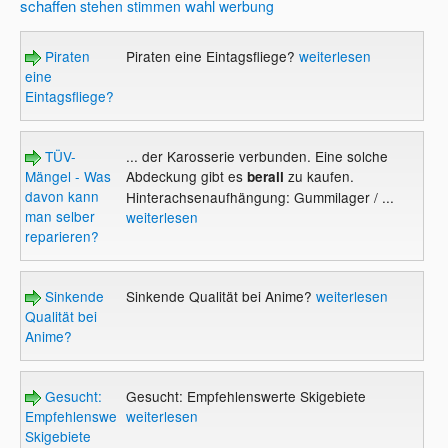
schaffen
wahl
stehen
stimmen
werbung
Piraten
Piraten eine Eintagsfliege?
weiterlesen
eine
Eintagsfliege?
TÜV-
... der Karosserie verbunden. Eine solche
Mängel - Was
Abdeckung gibt es
zu kaufen.
berall
davon kann
Hinterachsenaufhängung: Gummilager / ...
man selber
weiterlesen
reparieren?
Sinkende
Sinkende Qualität bei Anime?
weiterlesen
Qualität bei
Anime?
Gesucht:
Gesucht: Empfehlenswerte Skigebiete
Empfehlenswerte
weiterlesen
Skigebiete