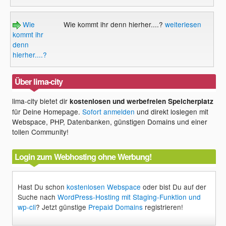
Wie
Wie kommt ihr denn hierher....?
weiterlesen
kommt ihr
denn
hierher....?
Über lima-city
lima-city bietet dir
kostenlosen und werbefreien Speicherplatz
für Deine Homepage.
Sofort anmelden
und direkt loslegen mit
Webspace, PHP, Datenbanken, günstigen Domains und einer
tollen Community!
Login zum Webhosting ohne Werbung!
Hast Du schon
kostenlosen Webspace
oder bist Du auf der
Suche nach
WordPress-Hosting mit Staging-Funktion und
wp-cli
? Jetzt günstige
Prepaid Domains
registrieren!