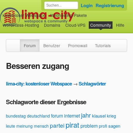
Login
Registrierung
kostenloser Webspace
Webhosting-Pakete
WordPress-Hosting
Domains
Cloud-VPS
Community
Hilfe
Forum
Benutzer
Promowall
Tutorials
Besseren zugang
lima-city: kostenloser Webspace
→
Schlagwörter
Schlagworte dieser Ergebnisse
jahr
forum
internet
klausel
bundestag
deutschland
krieg
pirat
partei
problem
sagen
leute
meinung
mensch
profi