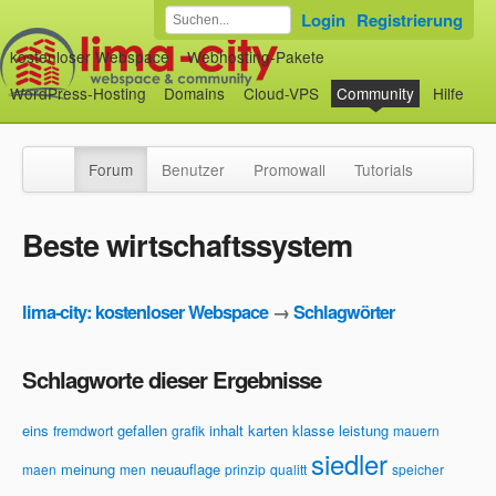
Login
Registrierung
kostenloser Webspace
Webhosting-Pakete
WordPress-Hosting
Domains
Cloud-VPS
Community
Hilfe
Forum
Benutzer
Promowall
Tutorials
Beste wirtschaftssystem
lima-city: kostenloser Webspace
→
Schlagwörter
Schlagworte dieser Ergebnisse
eins
gefallen
inhalt
karten
klasse
leistung
fremdwort
grafik
mauern
siedler
meinung
neuauflage
maen
men
prinzip
qualitt
speicher