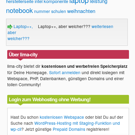
leistung
herstellerseite
intel
komponente
notebook
weihnachten
nummer
schulen
Laptop++,
Laptop++, aber welcher???
weiterlesen
aber
welcher???
Über lima-city
lima-city bietet dir
kostenlosen und werbefreien Speicherplatz
für Deine Homepage.
Sofort anmelden
und direkt loslegen mit
Webspace, PHP, Datenbanken, günstigen Domains und einer
tollen Community!
Login zum Webhosting ohne Werbung!
Hast Du schon
kostenlosen Webspace
oder bist Du auf der
Suche nach
WordPress-Hosting mit Staging-Funktion und
wp-cli
? Jetzt günstige
Prepaid Domains
registrieren!