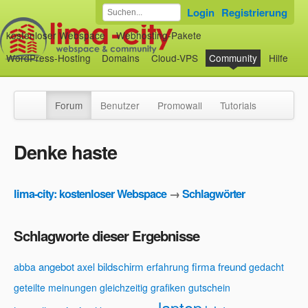
Login
Registrierung
kostenloser Webspace
Webhosting-Pakete
WordPress-Hosting
Domains
Cloud-VPS
Community
Hilfe
Forum
Benutzer
Promowall
Tutorials
Denke haste
lima-city: kostenloser Webspace
→
Schlagwörter
Schlagworte dieser Ergebnisse
angebot
bildschirm
firma
freund
abba
axel
erfahrung
gedacht
geteilte meinungen
gleichzeitig grafiken
gutschein
laptop