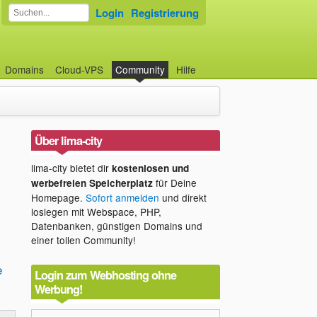
Login
Registrierung
Domains
Cloud-VPS
Community
Hilfe
Über lima-city
lima-city bietet dir
kostenlosen und
für Deine
werbefreien Speicherplatz
Homepage.
Sofort anmelden
und direkt
loslegen mit Webspace, PHP,
Datenbanken, günstigen Domains und
einer tollen Community!
e
Login zum Webhosting ohne
Werbung!