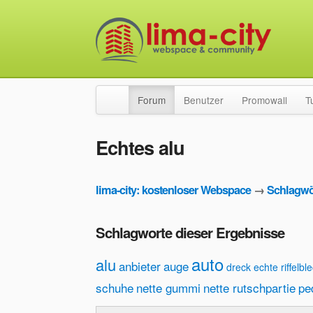
Forum
Benutzer
Promowall
T
Echtes alu
lima-city: kostenloser Webspace
→
Schlagwö
Schlagworte dieser Ergebnisse
auto
alu
anbieter
auge
dreck
echte riffelbl
schuhe
nette gummi
nette rutschpartie
pe