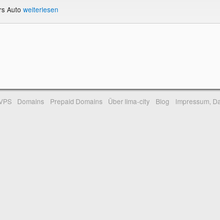
rs Auto
weiterlesen
-VPS
Domains
Prepaid Domains
Über lima-city
Blog
Impressum, Da