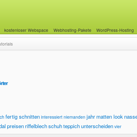
kostenloser Webspace
Webhosting-Pakete
WordPress-Hosting
utorials
rter
fertig schnitten
jahr
matten look
nass
ech
interessiert niemanden
dal
preisen
riffelblech
schuh
teppich
unterscheiden
vier