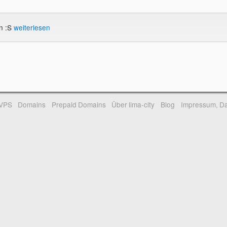
n :S
weiterlesen
-VPS
Domains
Prepaid Domains
Über lima-city
Blog
Impressum, Da