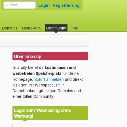
Login
Registrierung
Domains
Cloud-VPS
Community
Hilfe
Über lima-city
lima-city bietet dir
kostenlosen und
für Deine
werbefreien Speicherplatz
Homepage.
Sofort anmelden
und direkt
loslegen mit Webspace, PHP,
Datenbanken, günstigen Domains und
einer tollen Community!
Login zum Webhosting ohne
Werbung!