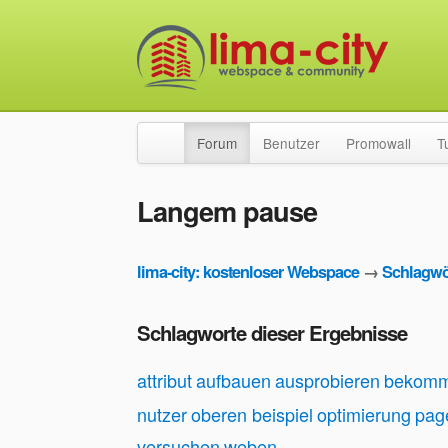
Forum
Benutzer
Promowall
T
Langem pause
lima-city: kostenloser Webspace
→
Schlagwö
Schlagworte dieser Ergebnisse
attribut
aufbauen
ausprobieren
bekom
nutzer
oberen beispiel
optimierung
pag
versuchen
weben