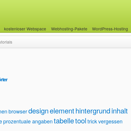
kostenloser Webspace
Webhosting-Pakete
WordPress-Hosting
utorials
rter
design
element
hintergrund
inhalt
men
browser
tabelle
tool
e
prozentuale angaben
trick
vergessen