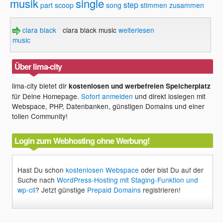
musik
single
step
part
scoop
song
stimmen
zusammen
ciara black
ciara black music
weiterlesen
music
Über lima-city
lima-city bietet dir
kostenlosen und werbefreien Speicherplatz
für Deine Homepage.
Sofort anmelden
und direkt loslegen mit
Webspace, PHP, Datenbanken, günstigen Domains und einer
tollen Community!
Login zum Webhosting ohne Werbung!
Hast Du schon
kostenlosen Webspace
oder bist Du auf der
Suche nach
WordPress-Hosting mit Staging-Funktion und
wp-cli
? Jetzt günstige
Prepaid Domains
registrieren!