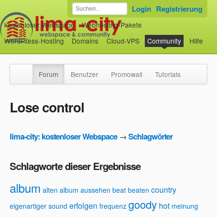
Login
Registrierung
kostenloser Webspace
Webhosting-Pakete
WordPress-Hosting
Domains
Cloud-VPS
Community
Hilfe
Forum
Benutzer
Promowall
Tutorials
Lose control
lima-city: kostenloser Webspace
→
Schlagwörter
Schlagworte dieser Ergebnisse
album
country
alten album
aussehen
beat
beaten
goody
erfolgen
hot
eigenartiger sound
frequenz
meinung