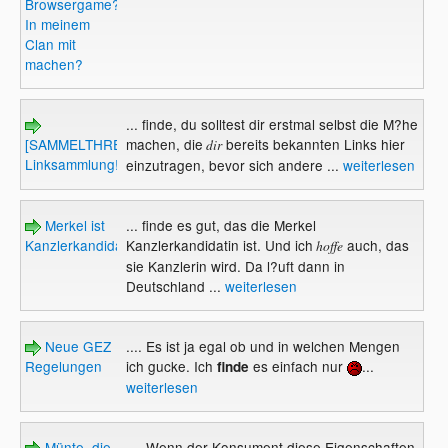
Browsergame?
In meinem
Clan mit
machen?
... finde, du solltest dir erstmal selbst die M?he
[SAMMELTHREAD]
machen, die
bereits bekannten Links hier
dir
Linksammlung!
einzutragen, bevor sich andere ...
weiterlesen
Merkel ist
... finde es gut, das die Merkel
Kanzlerkandidatin
Kanzlerkandidatin ist. Und ich
auch, das
hoffe
sie Kanzlerin wird. Da l?uft dann in
Deutschland ...
weiterlesen
Neue GEZ
.... Es ist ja egal ob und in welchen Mengen
Regelungen
ich gucke. Ich
es einfach nur
...
finde
weiterlesen
Münte, die
.... Wenn der Konsument diese Eigenschaften