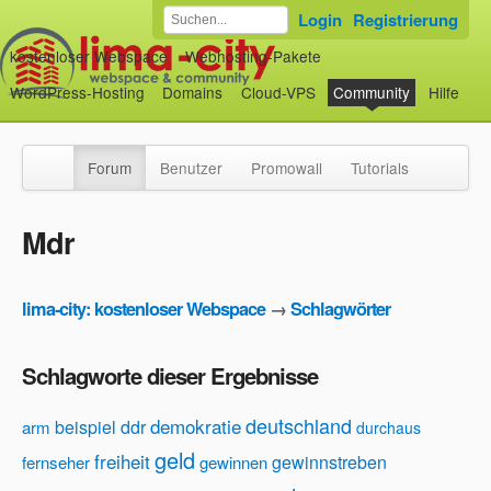
Login
Registrierung
kostenloser Webspace
Webhosting-Pakete
WordPress-Hosting
Domains
Cloud-VPS
Community
Hilfe
Forum
Benutzer
Promowall
Tutorials
Mdr
lima-city: kostenloser Webspace
→
Schlagwörter
Schlagworte dieser Ergebnisse
deutschland
demokratie
beispiel
ddr
arm
durchaus
geld
freiheit
gewinnstreben
fernseher
gewinnen