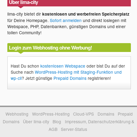
Über lima-city
lima-city bietet dir
kostenlosen und werbefreien Speicherplatz
für Deine Homepage.
Sofort anmelden
und direkt loslegen mit
Webspace, PHP, Datenbanken, günstigen Domains und einer
tollen Community!
Login zum Webhosting ohne Werbung!
Hast Du schon
kostenlosen Webspace
oder bist Du auf der
Suche nach
WordPress-Hosting mit Staging-Funktion und
wp-cli
? Jetzt günstige
Prepaid Domains
registrieren!
Webhosting
WordPress-Hosting
Cloud-VPS
Domains
Prepaid
Domains
Über lima-city
Blog
Impressum, Datenschutzerklärung &
AGB
Server-Status