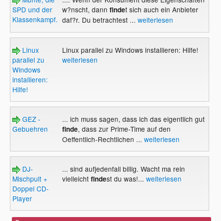
SPD und der
w?nscht, dann
t sich auch ein Anbieter
finde
Klassenkampf.
daf?r. Du betrachtest ...
weiterlesen
Linux
Linux parallel zu Windows installieren: Hilfe!
parallel zu
weiterlesen
Windows
installieren:
Hilfe!
GEZ -
... ich muss sagen, dass ich das eigentlich gut
Gebuehren
, dass zur Prime-Time auf den
finde
Oeffentlich-Rechtlichen ...
weiterlesen
DJ-
... sind aufjedenfall billig. Wacht ma rein
Mischpult +
vielleicht
st du was!...
weiterlesen
finde
Doppel CD-
Player