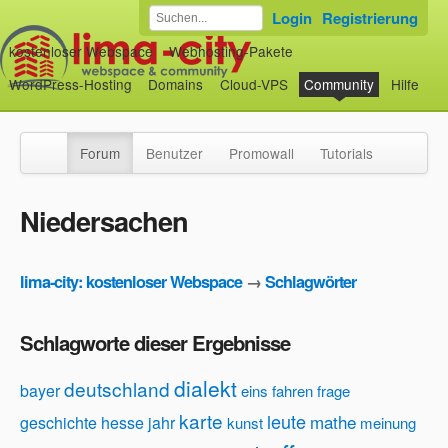
Login
Registrierung
kostenloser Webspace
Webhosting-Pakete
WordPress-Hosting
Domains
Cloud-VPS
Community
Hilfe
Forum
Benutzer
Promowall
Tutorials
Niedersachen
lima-city: kostenloser Webspace
→
Schlagwörter
Schlagworte dieser Ergebnisse
dialekt
deutschland
bayer
eins
fahren
frage
karte
leute
mathe
geschichte
hesse
jahr
kunst
meinung