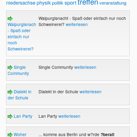
treffen
sport
niedersachse
physik
politik
veranstaltung
Walpurgisnacht - Spaß oder einfach nur noch
Walpurgisnacht
Schweinerei?
weiterlesen
- Spaß oder
einfach nur
noch
Schweinerei?
Single
Single Community
weiterlesen
Community
Dialekt in
Dialekt in der Schule
weiterlesen
der Schule
Lan Party
Lan Party
weiterlesen
Woher
... komme aus Berlin und w?rde
?berall