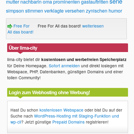
serie
mutter
nachbarin
oma
prominenten gastauftritten
simpson
stimmen
verklagte
versehen
zynischen humor
Free For
Free For All das board!
weiterlesen
All das board!
Über lima-city
lima-city bietet dir
kostenlosen und werbefreien Speicherplatz
für Deine Homepage.
Sofort anmelden
und direkt loslegen mit
Webspace, PHP, Datenbanken, günstigen Domains und einer
tollen Community!
Login zum Webhosting ohne Werbung!
Hast Du schon
kostenlosen Webspace
oder bist Du auf der
Suche nach
WordPress-Hosting mit Staging-Funktion und
wp-cli
? Jetzt günstige
Prepaid Domains
registrieren!