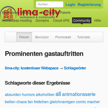
Login
Registrierung
kostenloser Webspace
Webhosting-Pakete
WordPress-Hosting
Domains
Cloud-VPS
Community
Hilfe
Forum
Benutzer
Promowall
Tutorials
Prominenten gastauftritten
lima-city: kostenloser Webspace
→
Schlagwörter
Schlagworte dieser Ergebnisse
all
animationsserie
absurden humors
alkoholiker
bellen
chaos
fan
frettchen
gleichnamigen comic
macher