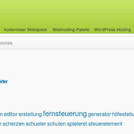
kostenloser Webspace
Webhosting-Pakete
WordPress-Hosting
utorials
rter
fernsteuerung
m
editor
erstellung
generator
hilfestel
n
scherzen
schueler
schulen
spielerei
steuerelement