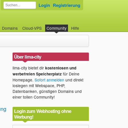
Login
Registrierung
Domains
Cloud-VPS
Community
Hilfe
Über lima-city
lima-city bietet dir
kostenlosen und
für Deine
werbefreien Speicherplatz
Homepage.
Sofort anmelden
und direkt
loslegen mit Webspace, PHP,
Datenbanken, günstigen Domains und
einer tollen Community!
lung
Login zum Webhosting ohne
Werbung!