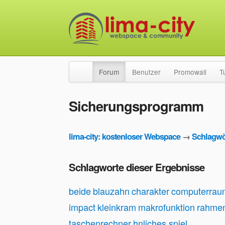
Forum
Benutzer
Promowall
T
Sicherungsprogramm
lima-city: kostenloser Webspace
→
Schlagwö
Schlagworte dieser Ergebnisse
beide
blauzahn
charakter
computerrau
impact
kleinkram
makrofunktion
rahme
taschenrechner
hnliches spiel