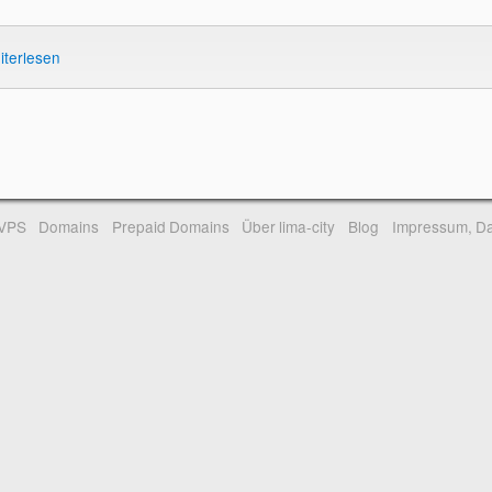
iterlesen
-VPS
Domains
Prepaid Domains
Über lima-city
Blog
Impressum, Da