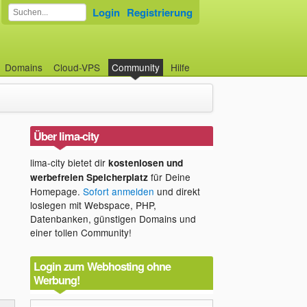
Login
Registrierung
Domains
Cloud-VPS
Community
Hilfe
Über lima-city
lima-city bietet dir
kostenlosen und
für Deine
werbefreien Speicherplatz
Homepage.
Sofort anmelden
und direkt
loslegen mit Webspace, PHP,
Datenbanken, günstigen Domains und
einer tollen Community!
Login zum Webhosting ohne
Werbung!