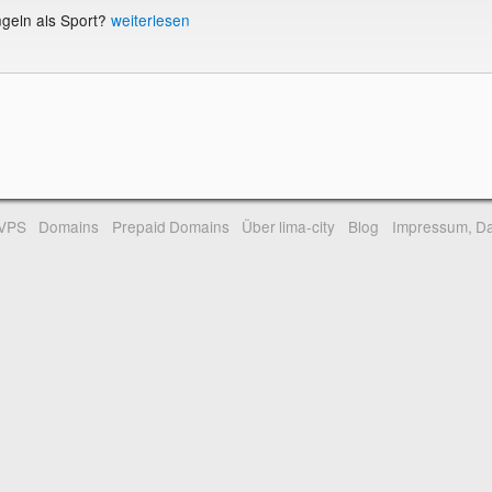
ngeln als Sport?
weiterlesen
-VPS
Domains
Prepaid Domains
Über lima-city
Blog
Impressum, Da