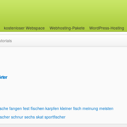
kostenloser Webspace
Webhosting-Pakete
WordPress-Hosting
utorials
rter
fischen
asche
fangen
fest
karpfen
kleiner fisch
meinung
meisten
scher
schnur
sechs
skat
sportfischer