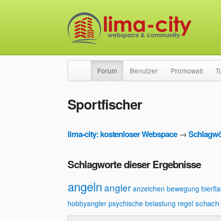
Forum
Benutzer
Promowall
T
Sportfischer
lima-city: kostenloser Webspace
→
Schlagwö
Schlagworte dieser Ergebnisse
angeln
angler
anzeichen
bewegung
bierfl
schach
hobbyangler
psychische belastung
regel