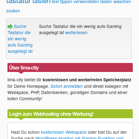
tasten
text
tippen
verwendeten tasten
waschen
zocken
Suche
Suche Tastatur die ein wenig aufs Gaming
Tastatur die
ausgelegt ist
weiterlesen
ein wenig
aufs Gaming
ausgelegt ist
Über lima-city
lima-city bietet dir
kostenlosen und werbefreien Speicherplatz
für Deine Homepage.
Sofort anmelden
und direkt loslegen mit
Webspace, PHP, Datenbanken, günstigen Domains und einer
tollen Community!
Login zum Webhosting ohne Werbung!
Hast Du schon
kostenlosen Webspace
oder bist Du auf der
Suche nach
WordPress-Hosting mit Staging-Funktion und