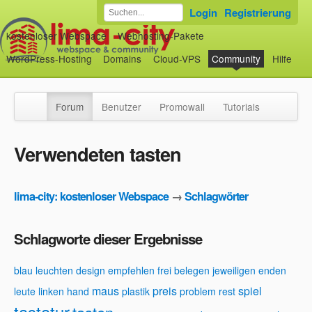
Login
Registrierung
kostenloser Webspace
Webhosting-Pakete
WordPress-Hosting
Domains
Cloud-VPS
Community
Hilfe
Forum
Benutzer
Promowall
Tutorials
Verwendeten tasten
lima-city: kostenloser Webspace
→
Schlagwörter
Schlagworte dieser Ergebnisse
blau leuchten
design
empfehlen
frei belegen
jeweiligen enden
maus
preis
spiel
leute
linken hand
plastik
problem
rest
tastatur