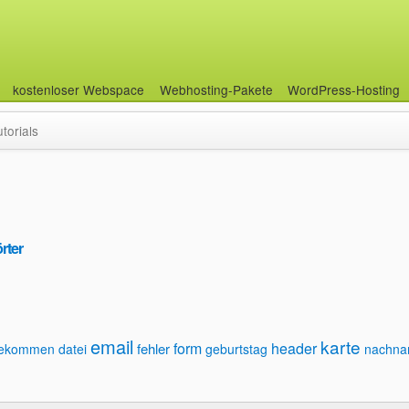
kostenloser Webspace
Webhosting-Pakete
WordPress-Hosting
utorials
rter
email
karte
form
header
fehler
ekommen
datei
geburtstag
nachn