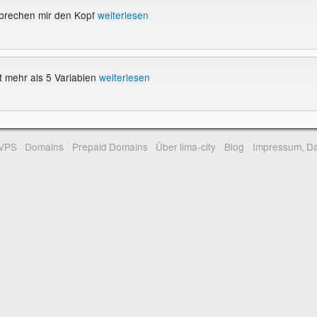
rbrechen mir den Kopf
weiterlesen
 mehr als 5 Variablen
weiterlesen
-VPS
Domains
Prepaid Domains
Über lima-city
Blog
Impressum, Da