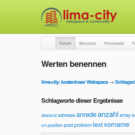
Forum
Benutzer
Promowall
T
Werten benennen
lima-city: kostenloser Webspace
→
Schlagwö
Schlagworte dieser Ergebnisse
anzahl
anrede
adresse
array
abstand
b
vorname
text
post
problem
position
ort