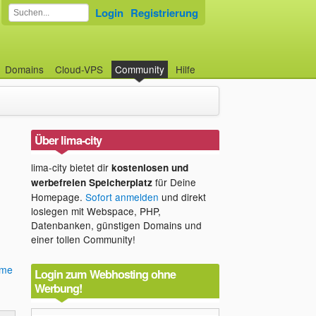
Login
Registrierung
Domains
Cloud-VPS
Community
Hilfe
Über lima-city
lima-city bietet dir
kostenlosen und
für Deine
werbefreien Speicherplatz
Homepage.
Sofort anmelden
und direkt
loslegen mit Webspace, PHP,
Datenbanken, günstigen Domains und
einer tollen Community!
ame
Login zum Webhosting ohne
Werbung!