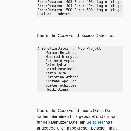
ErrorDocument 403 Error 403: Login fehlgeschla
ErrorDocument 404 Error 404: Login fehlgeschla
ErrorDocument 500 Error 500: Login fehlgeschla
Options +Indexes
Das ist der Code von .htaccess Datei und
# BenutzerDatei für Web-Projekt

    Werner:Herakles

    Manfred:Dionysos

    Janine:Olympia

    Anke:Hydra

    Bernd:Poseidon

    Karin:Hera

    Christina:Athena

    Andreas:Apollon

    Dieter:Achilles

    Heidi:Diana
Das ist der Code von .htusers Datei. Du
hattest hier einen Link gepostet und da war
für den Benutzer Datei ein
Beispiel
Inhalt
angegeben. Ich habe diesen Beispiel Inhalt