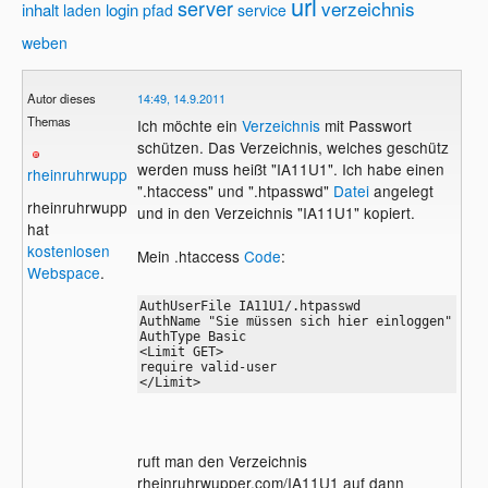
url
server
verzeichnis
inhalt
login
laden
pfad
service
weben
Autor dieses
14:49, 14.9.2011
Themas
Ich möchte ein
Verzeichnis
mit Passwort
schützen. Das Verzeichnis, welches geschütz
werden muss heißt "IA11U1". Ich habe einen
rheinruhrwupper
".htaccess" und ".htpasswd"
Datei
angelegt
rheinruhrwupper
und in den Verzeichnis "IA11U1" kopiert.
hat
kostenlosen
Mein .htaccess
Code
:
Webspace
.
AuthUserFile IA11U1/.htpasswd

AuthName "Sie müssen sich hier einloggen"

AuthType Basic

<Limit GET>

require valid-user

</Limit>
ruft man den Verzeichnis
rheinruhrwupper.com/IA11U1 auf dann