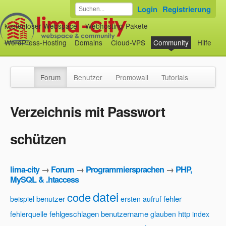
Login
Registrierung
kostenloser Webspace
Webhosting-Pakete
WordPress-Hosting
Domains
Cloud-VPS
Community
Hilfe
Forum
Benutzer
Promowall
Tutorials
Verzeichnis mit Passwort
schützen
lima-city
→
Forum
→
Programmiersprachen
→
PHP,
MySQL & .htaccess
datei
code
benutzer
fehler
beispiel
ersten aufruf
fehlgeschlagen benutzername
http
fehlerquelle
glauben
index