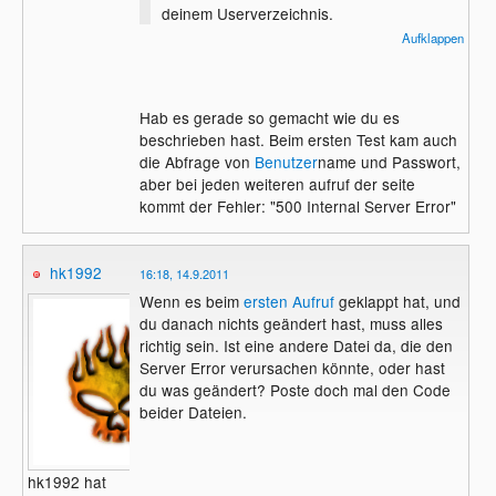
deinem Userverzeichnis.
Der Pfad für Lima City lautet:
Aufklappen
/home/webpages/lima-city/username/html/
für "Username" setzt du natürlich deinen
Hab es gerade so gemacht wie du es
Accountnamen ein, hinten hängst du die
beschrieben hast. Beim ersten Test kam auch
verzeichnisstruktur auf deinem Webspace
die Abfrage von
Benutzer
name und Passwort,
an.
aber bei jeden weiteren aufruf der seite
kommt der Fehler: "500 Internal Server Error"
hk1992
16:18, 14.9.2011
Wenn es beim
ersten Aufruf
geklappt hat, und
du danach nichts geändert hast, muss alles
richtig sein. Ist eine andere Datei da, die den
Server Error verursachen könnte, oder hast
du was geändert? Poste doch mal den Code
beider Dateien.
hk1992 hat