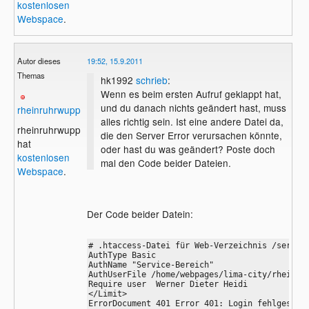
kostenlosen
Webspace
.
Autor dieses
19:52, 15.9.2011
Themas
hk1992
schrieb
:
Wenn es beim ersten Aufruf geklappt hat,
und du danach nichts geändert hast, muss
rheinruhrwupper
alles richtig sein. Ist eine andere Datei da,
rheinruhrwupper
die den Server Error verursachen könnte,
hat
oder hast du was geändert? Poste doch
kostenlosen
mal den Code beider Dateien.
Webspace
.
Der Code beider Datein:
# .htaccess-Datei für Web-Verzeichnis /service
AuthType Basic

AuthName "Service-Bereich"

AuthUserFile /home/webpages/lima-city/rheinruh
Require user  Werner Dieter Heidi

</Limit>

ErrorDocument 401 Error 401: Login fehlgeschla