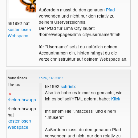
Außerdem musst du den genauen
Pfad
verwenden und nicht nur den relativ zu
deinem Userverzeichnis.
hk1992 hat
Der Pfad für Lima City lautet:
kostenlosen
/home/webpages/lima-city/username/html/
Webspace
.
für "Username" setzt du natürlich deinen
Accountnamen ein, hinten hängst du die
verzeichnisstruktur auf deinem Webspace an.
Autor dieses
15:56, 14.9.2011
Themas
hk1992
schrieb
:
Also ich habe es immer so gemacht, wie
ich es bei selfHTML gelernt habe:
Klick
rheinruhrwupper
rheinruhrwupper
mit einem File ".htaccess" und einem
hat
".htusers"
kostenlosen
Webspace
.
Außerdem musst du den genauen Pfad
verwenden und nicht nur den relativ zu