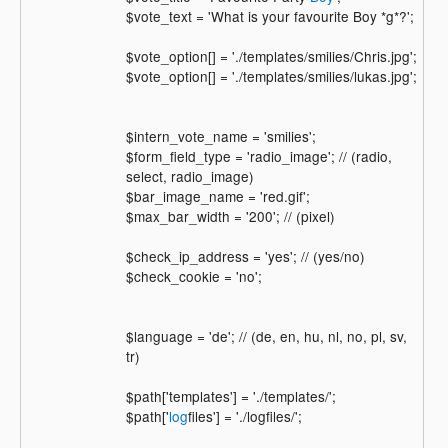
$vote_text = 'What is your favourite Boy *g*?';
$vote_option[] = './templates/smilies/Chris.jpg';
$vote_option[] = './templates/smilies/lukas.jpg';
$intern_vote_name = 'smilies';
$form_field_type = 'radio_image'; // (radio,
select, radio_image)
$bar_image_name = 'red.gif';
$max_bar_width = '200'; // (pixel)
$check_ip_address = 'yes'; // (yes/no)
$check_cookie = 'no';
$language = 'de'; // (de, en, hu, nl, no, pl, sv,
tr)
$path['templates'] = './templates/';
$path['
log
files'] = './logfiles/';