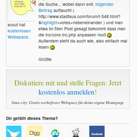
die Suche... wobei dann evtl.
folgender
Beitrag
auftaucht (
http://www.stadtaus.com/forum/t-548.html?
&
highlight
=votes+nebeneinander ) und man
scout hat
etwa im 5ten Post gesagt bekommt dass man
kostenlosen
die inc/core.inc.php anpassen muß
Webspace
.
Außerdem steht da auch wie, also einfach mal
lesen
Grüßle
Diskutiere mit und stelle Fragen: Jetzt
kostenlos anmelden
!
lima-city: Gratis werbefreier Webspace für deine eigene Homepage
Dir gefällt dieses Thema?