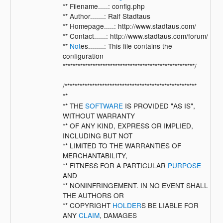
** Filename.....: config.php
** Author.......: Ralf Stadtaus
** Homepage.....: http://www.stadtaus.com/
** Contact......: http://www.stadtaus.com/forum/
**
Not
es........: This file contains the
configuration
*****************************************************/
/*****************************************************
**
** THE
SOFTWARE
IS PROVIDED "AS IS",
WITHOUT WARRANTY
** OF ANY KIND, EXPRESS OR IMPLIED,
INCLUDING BUT NOT
** LIMITED TO THE WARRANTIES OF
MERCHANTABILITY,
** FITNESS FOR A PARTICULAR
PURPOSE
AND
** NONINFRINGEMENT. IN NO EVENT SHALL
THE AUTHORS OR
** COPYRIGHT
HOLDER
S BE LIABLE FOR
ANY
CLAIM
, DAMAGES