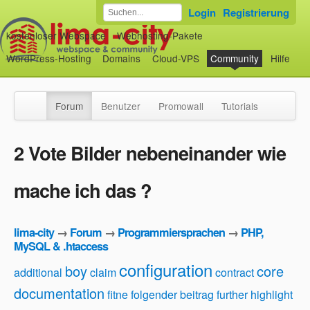
Login
Registrierung
kostenloser Webspace
Webhosting-Pakete
WordPress-Hosting
Domains
Cloud-VPS
Community
Hilfe
Forum
Benutzer
Promowall
Tutorials
2 Vote Bilder nebeneinander wie
mache ich das ?
lima-city
→
Forum
→
Programmiersprachen
→
PHP,
MySQL & .htaccess
configuration
boy
core
additional
claim
contract
documentation
fitne
folgender beitrag
further
highlight