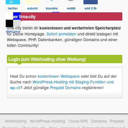
Über lima-city
lima-city bietet dir
kostenlosen und werbefreien Speicherplatz
für Deine Homepage.
Sofort anmelden
und direkt loslegen mit
Webspace, PHP, Datenbanken, günstigen Domains und einer
tollen Community!
Login zum Webhosting ohne Werbung!
Hast Du schon
kostenlosen Webspace
oder bist Du auf der
Suche nach
WordPress-Hosting mit Staging-Funktion und
wp-cli
? Jetzt günstige
Prepaid Domains
registrieren!
Webhosting
WordPress-Hosting
Cloud-VPS
Domains
Prepaid
Domains
Über lima-city
Blog
Impressum, Datenschutzerklärung &