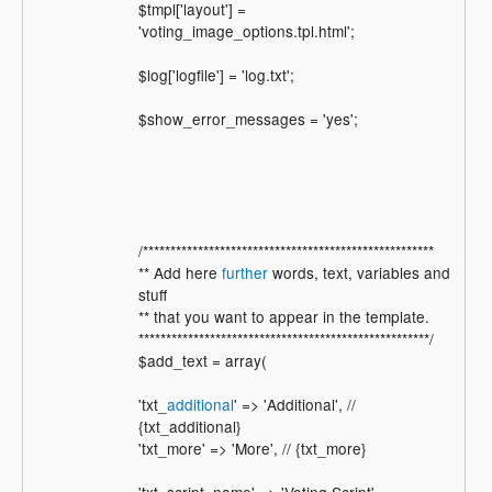
$tmpl['layout'] =
'voting_image_options.tpl.html';
$log['logfile'] = 'log.txt';
$show_error_messages = 'yes';
/*****************************************************
** Add here
further
words, text, variables and
stuff
** that you want to appear in the template.
*****************************************************/
$add_text = array(
'txt_
additional
' => 'Additional', //
{txt_additional}
'txt_more' => 'More', // {txt_more}
'txt_script_name' => 'Voting Script'