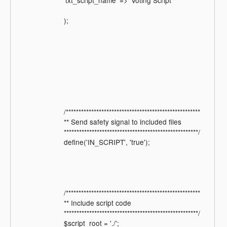
);
/*****************************************************
** Send safety signal to included files
*****************************************************/
define('IN_SCRIPT', 'true');
/*****************************************************
** Include script code
*****************************************************/
$script_root = './';