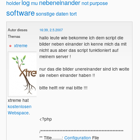
log
nebeneinander
holder
mu
not
purpose
software
sonstige daten
tort
Autor dieses
16:39, 2.5.2007
Themas
hallo leute wie bekomme ich dem script die
bilder neben einander ich kenne mich da mit
xtreme
nicht aus aber das script funktioniert auf
meinem server !
nur das die bilder unereinander sind ich wolte
sie neben einander haben !!
bitte helft mir mal bitte !!!
xtreme hat
kostenlosen
Webspace
.
<?php
/*****************************************************
** Title........:
Configuration
File