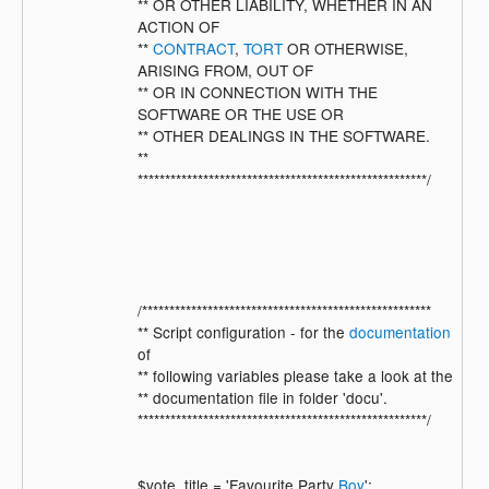
** OR OTHER LIABILITY, WHETHER IN AN
ACTION OF
**
CONTRACT
,
TORT
OR OTHERWISE,
ARISING FROM, OUT OF
** OR IN CONNECTION WITH THE
SOFTWARE OR THE USE OR
** OTHER DEALINGS IN THE SOFTWARE.
**
*****************************************************/
/*****************************************************
** Script configuration - for the
documentation
of
** following variables please take a look at the
** documentation file in folder 'docu'.
*****************************************************/
$vote_title = 'Favourite Party
Boy
';