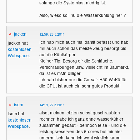
solange die Systemlast niedrig ist.
Also, wieso soll nu die Wasserkühlung her ?
jackxn
12:59, 23.5.2011
Ich hab mich auch mal damit befasst und hab
jackxn hat
mir auch schon das meiste Zeug besorgt bis
kostenlosen
auf die Kühlkörper.
Webspace
.
Kleiner Tip: Besorg dir die Schläuche,
Verschraubungen usw. vielleicht im Baumarkt,
da ist es mMn billiger.
Ich hab bisher nur die Corsair H50 WaKü für
die CPU, ist auch ein sehr gutes Produkt!
isem
14:19, 27.5.2011
also, meinen letzten selbst geschraubten
isem hat
rechner, habe ich ganz ohne wasserkühler
kostenlosen
zusammen gebaut - dennoch leise - und die
Webspace
.
leistungsreserven des 6-cores bei mir hier
unterm tisch, kann ich wohl wirklich kaum