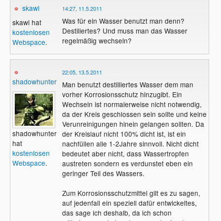
skawi
14:27, 11.5.2011
Was für ein Wasser benutzt man denn?
skawi hat
Destiliertes? Und muss man das Wasser
kostenlosen
regelmäßig wechseln?
Webspace
.
22:05, 13.5.2011
shadowhunter
Man benutzt destilliertes Wasser dem man
vorher Korrosionsschutz hinzugibt. Ein
Wechseln ist normalerweise nicht notwendig,
da der Kreis geschlossen sein sollte und keine
Verunreinigungen hinein gelangen sollten. Da
shadowhunter
der Kreislauf nicht 100% dicht ist, ist ein
hat
nachfüllen alle 1-2Jahre sinnvoll. Nicht dicht
kostenlosen
bedeutet aber nicht, dass Wassertropfen
Webspace
.
austreten sondern es verdunstet eben ein
geringer Teil des Wassers.
Zum Korrosionsschutzmittel gilt es zu sagen,
auf jedenfall ein speziell dafür entwickeltes,
das sage ich deshalb, da ich schon