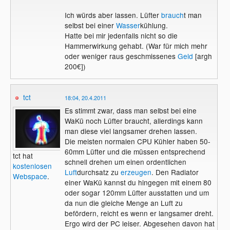
Ich würds aber lassen. Lüfter
brauch
t man
selbst bei einer
Wasser
kühlung.
Hatte bei mir jedenfalls nicht so die
Hammerwirkung gehabt. (War für mich mehr
oder weniger raus geschmissenes
Geld
[argh
200€])
tct
18:04, 20.4.2011
Es stimmt zwar, dass man selbst bei eine
WaKü noch Lüfter braucht, allerdings kann
man diese viel langsamer drehen lassen.
Die meisten normalen CPU Kühler haben 50-
60mm Lüfter und die müssen entsprechend
tct hat
schnell drehen um einen ordentlichen
kostenlosen
Luft
durchsatz zu
erzeugen
. Den Radiator
Webspace
.
einer WaKü kannst du hingegen mit einem 80
oder sogar 120mm Lüfter ausstatten und um
da nun die gleiche Menge an Luft zu
befördern, reicht es wenn er langsamer dreht.
Ergo wird der PC leiser. Abgesehen davon hat