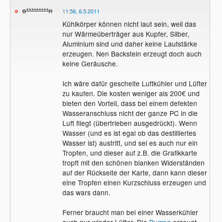
o*********n
11:56, 6.5.2011
Kühlkörper können nicht laut sein, weil das
nur Wärmeüberträger aus Kupfer, Silber,
Aluminium sind und daher keine Lautstärke
erzeugen. Nen Backstein erzeugt doch auch
keine Geräusche.
Ich wäre dafür gescheite Luftkühler und Lüfter
zu kaufen. Die kosten weniger als 200€ und
bieten den Vorteil, dass bei einem defekten
Wasseranschluss nicht der ganze PC in die
Luft fliegt (übertrieben ausgedrückt). Wenn
Wasser (und es ist egal ob das destilliertes
Wasser ist) austritt, und sei es auch nur ein
Tropfen, und dieser auf z.B. die Grafikkarte
tropft mit den schönen blanken Widerständen
auf der Rückseite der Karte, dann kann dieser
eine Tropfen einen Kurzschluss erzeugen und
das wars dann.
Ferner braucht man bei einer Wasserkühler
auch nur wieder Lüfter. Die
Pumpe
erzeugt