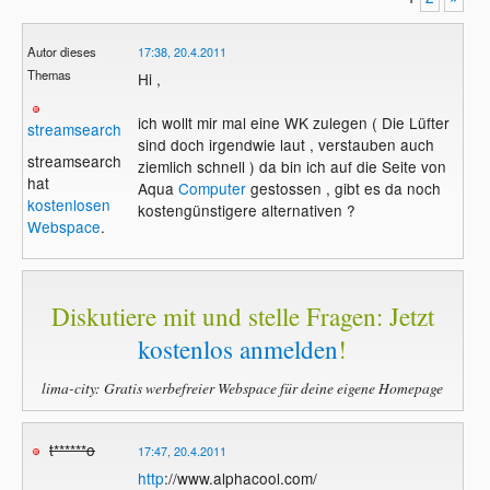
Autor dieses
17:38, 20.4.2011
Themas
Hi ,
ich wollt mir mal eine WK zulegen ( Die Lüfter
streamsearch
sind doch irgendwie laut , verstauben auch
streamsearch
ziemlich schnell ) da bin ich auf die Seite von
hat
Aqua
Computer
gestossen , gibt es da noch
kostenlosen
kostengünstigere alternativen ?
Webspace
.
Diskutiere mit und stelle Fragen: Jetzt
kostenlos anmelden
!
lima-city: Gratis werbefreier Webspace für deine eigene Homepage
t******o
17:47, 20.4.2011
http
://www.alphacool.com/