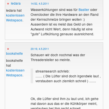
ledara
14:52, 4.5.2011
Wasserkühlungen sind was für
Bastler
oder
ledara hat
Overclocker die ihre Hardware an den Rand
kostenlosen
der Kernschmelze bringen wollen :)
Webspace
.
Ausserdem ist es meist das Geld un den
Aufwand nicht Wert, denn häufig ist eine
"gute" Luftkühlung genauso ausreichend.
20:19, 4.5.2011
bookshelfe
Schauen wir doch nochmal was der
Threadersteller so meinte.
bookshelfe
hat
kostenlosen
streamsearch schrieb:
Webspace
.
....... ( Die Lüfter sind doch irgendwie laut ,
verstauben auch ziemlich schnell ) .......
Ok, die Lüfter sind Ihm zu laut und, ich gehe
mal davon aus das er die Kühlkörper meint,
verstauben bei Ihm recht schnell.