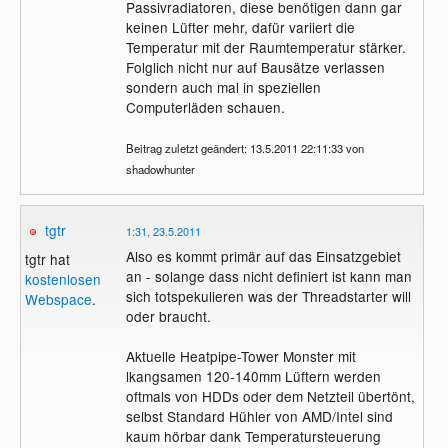
Passivradiatoren, diese benötigen dann gar
keinen Lüfter mehr, dafür variiert die
Temperatur mit der Raumtemperatur stärker.
Folglich nicht nur auf Bausätze verlassen
sondern auch mal in speziellen
Computerläden schauen.
Beitrag zuletzt geändert: 13.5.2011 22:11:33 von
shadowhunter
tgtr
1:31, 23.5.2011
Also es kommt primär auf das Einsatzgebiet
tgtr hat
an - solange dass nicht definiert ist kann man
kostenlosen
sich totspekulieren was der Threadstarter will
Webspace
.
oder braucht.
Aktuelle Heatpipe-Tower Monster mit
lkangsamen 120-140mm Lüftern werden
oftmals von HDDs oder dem Netzteil übertönt,
selbst Standard Hühler von AMD/Intel sind
kaum hörbar dank Temperatursteuerung