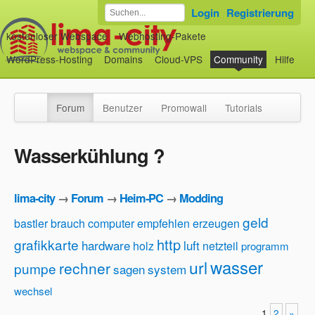
Login
Registrierung
kostenloser Webspace
Webhosting-Pakete
WordPress-Hosting
Domains
Cloud-VPS
Community
Hilfe
Forum
Benutzer
Promowall
Tutorials
Wasserkühlung ?
lima-city
→
Forum
→
Heim-PC
→
Modding
geld
bastler
brauch
computer
empfehlen
erzeugen
http
grafikkarte
hardware
luft
holz
netzteil
programm
wasser
url
rechner
pumpe
sagen
system
wechsel
1
2
»