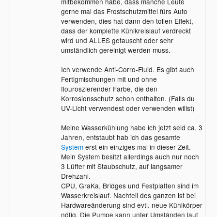
mitbekommen habe, dass manche Leute
gerne mal das Frostschutzmittel fürs Auto
verwenden, dies hat dann den tollen Effekt,
dass der komplette Kühlkreislauf verdreckt
wird und ALLES getauscht oder sehr
umständlich gereinigt werden muss.
Ich verwende Anti-Corro-Fluid. Es gibt auch
Fertigmischungen mit und ohne
flouroszierender Farbe, die den
Korrosionsschutz schon enthalten. (Falls du
UV-Licht verwendest oder verwenden willst)
Meine Wasserkühlung habe ich jetzt seid ca. 3
Jahren, entstaubt hab ich das gesamte
System
erst ein einziges mal in dieser Zeit.
Mein System besitzt allerdings auch nur noch
3 Lüfter mit Staubschutz, auf langsamer
Drehzahl.
CPU, GraKa, Bridges und Festplatten sind im
Wasserkreislauf. Nachteil des ganzen ist bei
Hardwareänderung sind evtl. neue Kühlkörper
nötig. Die Pumpe kann unter Umständen laut