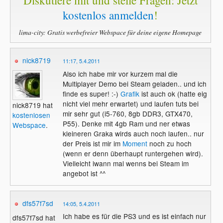
kostenlos anmelden
!
lima-city: Gratis werbefreier Webspace für deine eigene Homepage
nick8719
11:17, 5.4.2011
Also ich habe mir vor kurzem mal die
Multiplayer Demo bei Steam geladen.. und ich
finde es super! :-)
Grafik
ist auch ok (hatte eig
nicht viel mehr erwartet) und laufen tuts bei
nick8719 hat
mir sehr gut (i5-760, 8gb DDR3, GTX470,
kostenlosen
P55). Denke mit 4gb Ram und ner etwas
Webspace
.
kleineren Graka wirds auch noch laufen.. nur
der Preis ist mir im
Moment
noch zu hoch
(wenn er denn überhaupt runtergehen wird).
Vielleicht iwann mal wenns bei Steam im
angebot ist ^^
dfs57f7sd
14:05, 5.4.2011
Ich habe es für die PS3 und es ist einfach nur
dfs57f7sd hat