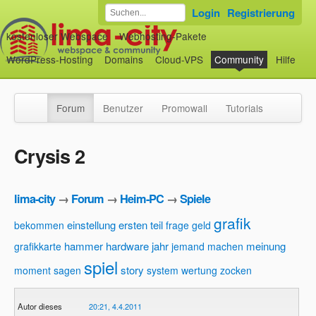
Login
Registrierung
kostenloser Webspace
Webhosting-Pakete
WordPress-Hosting
Domains
Cloud-VPS
Community
Hilfe
Forum
Benutzer
Promowall
Tutorials
Crysis 2
lima-city
→
Forum
→
Heim-PC
→
Spiele
grafik
einstellung
ersten teil
bekommen
frage
geld
hammer
hardware
jahr
meinung
grafikkarte
jemand
machen
spiel
story
moment
sagen
system
wertung
zocken
Autor dieses
20:21, 4.4.2011