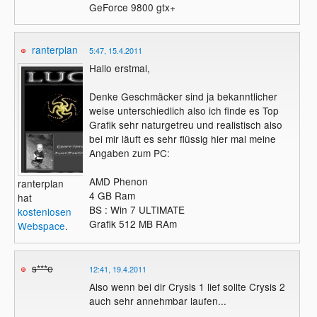
GeForce 9800 gtx+
ranterplan
5:47, 15.4.2011
Hallo erstmal,
Denke Geschmäcker sind ja bekanntlicher
weise unterschiedlich also ich finde es Top
Grafik sehr naturgetreu und realistisch also
bei mir läuft es sehr flüssig hier mal meine
Angaben zum PC:
AMD Phenon
ranterplan
4 GB Ram
hat
BS : Win 7 ULTIMATE
kostenlosen
Grafik 512 MB RAm
Webspace
.
s***e
12:41, 19.4.2011
Also wenn bei dir Crysis 1 lief sollte Crysis 2
auch sehr annehmbar laufen...