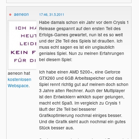
aeneon
17:46, 31.5.2011
Habe damals schon ein Jahr vor dem Crysis 1
Release gespannt auf den ersten Teil des
Erfolgs-Games gewartet, nun ist es so weit
und der 2te Teil des Spiels ist draußen. Ich
muss echt sagen es ist ein unglaublich
geniales Spiel. Nun zu meinen Erfahrungen
bei diesem Spiel:
Ich habe einen AMD 5200+, eine Geforce
aeneon hat
GTX260 und 6GB Arbeitsspeicher und das
kostenlosen
Spiel rennt richtig gut auf meinem doch schon
Webspace
.
3 Jahre alten Rechner. Auch der Multiplayer
ist den Entwicklern wirklich super gelungen,
macht echt Spaß. Im vergleich zu Crysis 1
läuft der 2te Teil bei besserer
Grafikoptimierung nochmal einiges besser.
Und die Grafik sieht auch nochmal ein gutes
Stück besser aus.