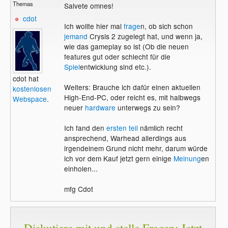
Themas
Salvete omnes!
cdot
Ich wollte hier mal
frage
n, ob sich schon
jemand
Crysis 2 zugelegt hat, und wenn ja,
wie das gameplay so ist (Ob die neuen
features gut oder schlecht für die
Spiel
entwicklung sind etc.).
cdot hat
Weiters: Brauche ich dafür einen aktuellen
kostenlosen
High-End-PC, oder reicht es, mit halbwegs
Webspace
.
neuer
hardware
unterwegs zu sein?
Ich fand den
ersten teil
nämlich recht
ansprechend, Warhead allerdings aus
irgendeinem Grund nicht mehr, darum würde
ich vor dem Kauf jetzt gern einige
Meinung
en
einholen...
mfg Cdot
Diskutiere mit und stelle Fragen: Jetzt