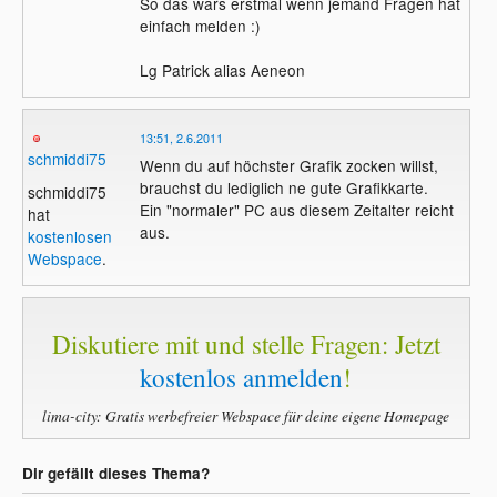
So das wars erstmal wenn jemand Fragen hat
einfach melden :)
Lg Patrick alias Aeneon
13:51, 2.6.2011
schmiddi75
Wenn du auf höchster Grafik zocken willst,
brauchst du lediglich ne gute Grafikkarte.
schmiddi75
Ein "normaler" PC aus diesem Zeitalter reicht
hat
aus.
kostenlosen
Webspace
.
Diskutiere mit und stelle Fragen: Jetzt
kostenlos anmelden
!
lima-city: Gratis werbefreier Webspace für deine eigene Homepage
Dir gefällt dieses Thema?