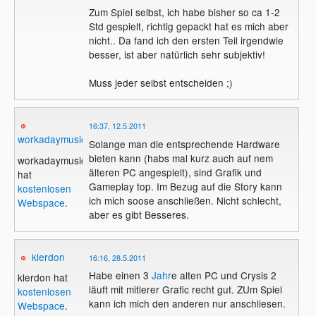
Zum Spiel selbst, ich habe bisher so ca 1-2
Std gespielt, richtig gepackt hat es mich aber
nicht.. Da fand ich den ersten Teil irgendwie
besser, ist aber natürlich sehr subjektiv!
Muss jeder selbst entscheiden ;)
16:37, 12.5.2011
workadaymusic
Solange man die entsprechende Hardware
bieten kann (habs mal kurz auch auf nem
workadaymusic
älteren PC angespielt), sind Grafik und
hat
Gameplay top. Im Bezug auf die Story kann
kostenlosen
ich mich soose anschließen. Nicht schlecht,
Webspace
.
aber es gibt Besseres.
klerdon
16:16, 28.5.2011
Habe einen 3
Jahr
e alten PC und Crysis 2
klerdon hat
läuft mit mitlerer Grafic recht gut. ZUm Spiel
kostenlosen
kann ich mich den anderen nur anschliesen.
Webspace
.