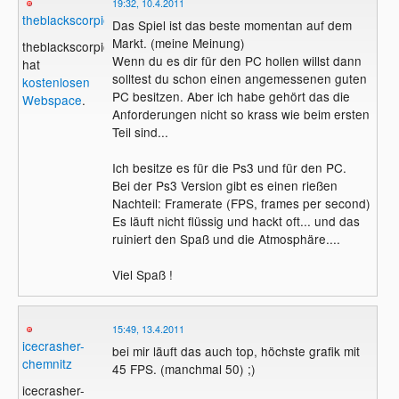
19:32, 10.4.2011
theblackscorpions
Das Spiel ist das beste momentan auf dem
Markt. (meine Meinung)
theblackscorpions
Wenn du es dir für den PC hollen willst dann
hat
solltest du schon einen angemessenen guten
kostenlosen
PC besitzen. Aber ich habe gehört das die
Webspace
.
Anforderungen nicht so krass wie beim ersten
Teil sind...
Ich besitze es für die Ps3 und für den PC.
Bei der Ps3 Version gibt es einen rießen
Nachteil: Framerate (FPS, frames per second)
Es läuft nicht flüssig und hackt oft... und das
ruiniert den Spaß und die Atmosphäre....
Viel Spaß !
15:49, 13.4.2011
icecrasher-
bei mir läuft das auch top, höchste grafik mit
chemnitz
45 FPS. (manchmal 50) ;)
icecrasher-