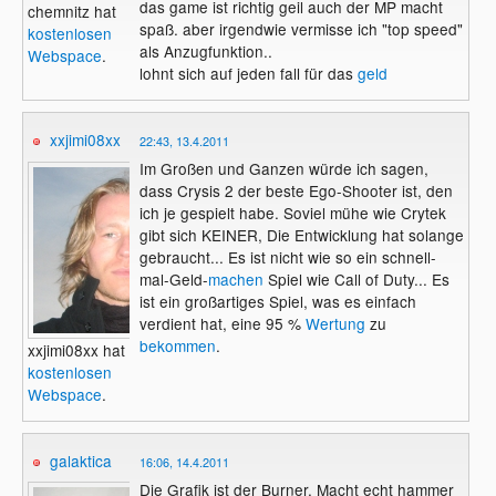
das game ist richtig geil auch der MP macht
chemnitz hat
spaß. aber irgendwie vermisse ich "top speed"
kostenlosen
als Anzugfunktion..
Webspace
.
lohnt sich auf jeden fall für das
geld
xxjimi08xx
22:43, 13.4.2011
Im Großen und Ganzen würde ich sagen,
dass Crysis 2 der beste Ego-Shooter ist, den
ich je gespielt habe. Soviel mühe wie Crytek
gibt sich KEINER, Die Entwicklung hat solange
gebraucht... Es ist nicht wie so ein schnell-
mal-Geld-
machen
Spiel wie Call of Duty... Es
ist ein großartiges Spiel, was es einfach
verdient hat, eine 95 %
Wertung
zu
bekommen
.
xxjimi08xx hat
kostenlosen
Webspace
.
galaktica
16:06, 14.4.2011
Die Grafik ist der Burner. Macht echt hammer