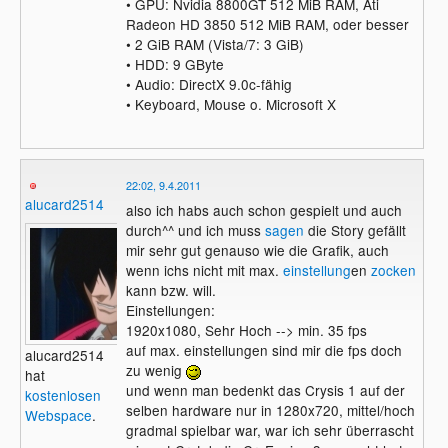
• GPU: Nvidia 8800GT 512 MiB RAM, Ati
Radeon HD 3850 512 MiB RAM, oder besser
• 2 GiB RAM (Vista/7: 3 GiB)
• HDD: 9 GByte
• Audio: DirectX 9.0c-fähig
• Keyboard, Mouse o. Microsoft X
22:02, 9.4.2011
alucard2514
also ich habs auch schon gespielt und auch
durch^^ und ich muss
sagen
die Story gefällt
mir sehr gut genauso wie die Grafik, auch
wenn ichs nicht mit max.
einstellung
en
zocken
kann bzw. will.
Einstellungen:
1920x1080, Sehr Hoch --> min. 35 fps
auf max. einstellungen sind mir die fps doch
alucard2514
zu wenig
hat
und wenn man bedenkt das Crysis 1 auf der
kostenlosen
selben hardware nur in 1280x720, mittel/hoch
Webspace
.
gradmal spielbar war, war ich sehr überrascht