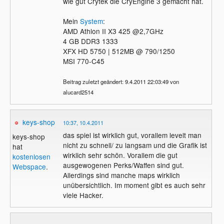
wie gut Crytek die CryEngine 3 gemacht hat.
Mein
System
:
AMD Athlon II X3 425 @2,7GHz
4 GB DDR3 1333
XFX HD 5750 | 512MB @ 790/1250
MSI 770-C45
Beitrag zuletzt geändert: 9.4.2011 22:03:49 von
alucard2514
keys-shop
10:37, 10.4.2011
das spiel ist wirklich gut, vorallem levelt man
keys-shop
nicht zu schnell/ zu langsam und die Grafik ist
hat
wirklich sehr schön. Vorallem die gut
kostenlosen
ausgewogenen Perks/Waffen sind gut.
Webspace
.
Allerdings sind manche maps wirklich
unübersichtlich. Im moment gibt es auch sehr
viele Hacker.