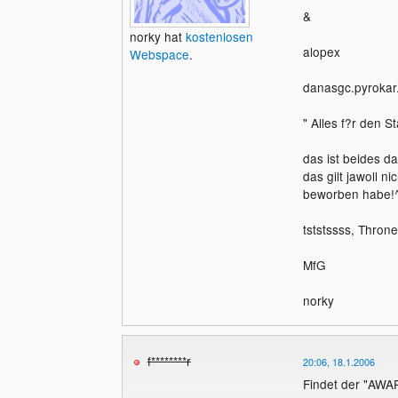
&
norky hat
kostenlosen
alopex
Webspace
.
danasgc.pyrokar.
" Alles f?r den S
das ist beides d
das gilt jawoll n
beworben habe!^
tststssss, Throne
MfG
norky
f********r
20:06, 18.1.2006
Findet der "AWAR