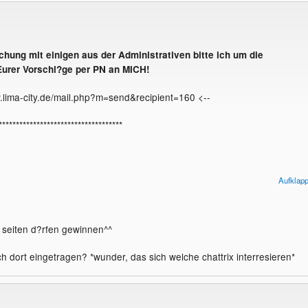
hung mit einigen aus der Administrativen bitte ich um die
urer Vorschl?ge per PN an MICH!
w.lima-city.de/mail.php?m=send&recipient=160 <--
************************************
-city-User darf Homepages von lima-city-Usern vorschlagen, auch die
Aufklap
d Mods sind von der Teilnahme nicht ausgeschlossen! (Macht das Gan
s seiten d?rfen gewinnen^^
 mal spannend...
)
h dort eingetragen? *wunder, das sich welche chattrix interresieren*
t von der Teilnahme ausgeschlossen...
ndung muss (nicht ausf?hrlich) eingesandt werden. Ein einfach nur
Link wird nicht beachtet.