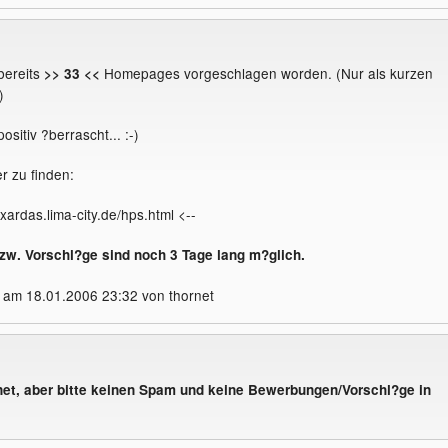
bereits
Homepages vorgeschlagen worden. (Nur als kurzen
>> 33 <<
)
ositiv ?berrascht... :-)
r zu finden:
.xardas.lima-city.de/hps.html <--
w. Vorschl?ge sind noch 3 Tage lang m?glich.
 am 18.01.2006 23:32 von thornet
fnet, aber bitte keinen Spam und keine Bewerbungen/Vorschl?ge in