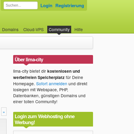
Login
Registrierung
Domains
Cloud-VPS
Community
Hilfe
Über lima-city
lima-city bietet dir
kostenlosen und
für Deine
werbefreien Speicherplatz
Homepage.
Sofort anmelden
und direkt
loslegen mit Webspace, PHP,
Datenbanken, günstigen Domains und
einer tollen Community!
»
Login zum Webhosting ohne
Werbung!