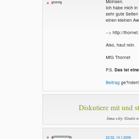
Moinsen.
t*****t
Ich habe mich in
sehr gute Seiten
einen kleinen Aw
--> http://thornet
Also, haut rein.
MfG Thornet
P.S.
Das ist eine
Beitrag
ge?ndert 
Diskutiere mit und st
lima-city: Gratis 
s**********n
22:32, 14.1.2006