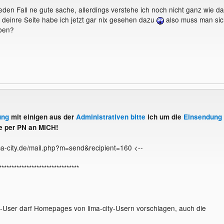
eden Fall ne gute sache, allerdings verstehe ich noch nicht ganz wie d
 deinre Seite habe ich jetzt gar nix gesehen dazu
also muss man sic
ben?
ung
mit einigen aus der
Administrativen bitte
ich um die
Einsendung
e per PN an MICH!
ima-city.de/mail.php?m=send&recipient=160 <--
********************************
ty-User darf Homepages von lima-city-Usern vorschlagen, auch die