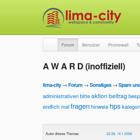
Forum
Benutzer
Promowall
T
A W A R D (inoffiziell)
lima-city
→
Forum
→
Sonstiges
→
Spam und
aktion
beitrag
administrativen bitte
besp
fragen
hps
endlich mal
hinweis
kategor
Autor dieses Themas
22:26, 14.1.2006