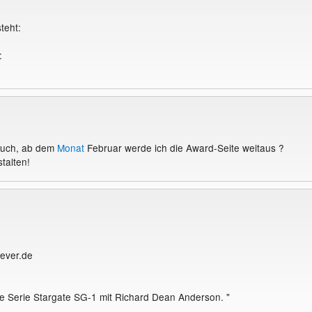
on soll, neben dem Promotion-Forum, dabei helfen, einige, wirklich gute,
teht:
n lima-city-Usern bekannter zu machen!
:
s nur Spa?! So, have fun! :-)
findet Ihr auf meiner Knightseite.
etzt eingegangenen Homepages - Vorschl?ge findet Ihr hier:
.xardas.lima-city.de/hps.html <<<
Euch, ab dem
Monat
Februar werde ich die Award-Seite weitaus ?
stalten!
ert am 15.01.2006 01:40 von thornet
rever.de
ie Serie Stargate SG-1 mit Richard Dean Anderson. "