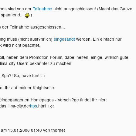
Mods sind von der
Teilnahme
nicht ausgeschlossen! (Macht das Ganze
spannend...
)
on der Teilnahme ausgeschlossen...
ng muss (nicht ausf?hrlich)
eingesandt
werden. Ein einfach nur
 wird nicht beachtet.
oll, neben dem Promotion-Forum, dabei helfen, einige, wirklich gute,
ima-city-Usern bekannter zu machen!
r Spa?! So, have fun! :-)
det Ihr auf meiner Knightseite.
t eingegangenen Homepages - Vorschl?ge findet Ihr hier:
das.lima-city.de/
hps
.html <<<
 am 15.01.2006 01:40 von thornet