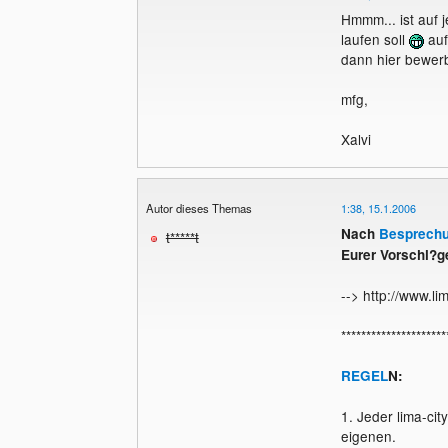
Hmmm... ist auf j
laufen soll
auf
dann hier bewer
mfg,
Xalvi
Autor dieses Themas
1:38, 15.1.2006
Nach
Besprech
t*****t
Eurer Vorschl?g
--> http://www.l
*********************
REGEL
N:
1. Jeder lima-ci
eigenen.