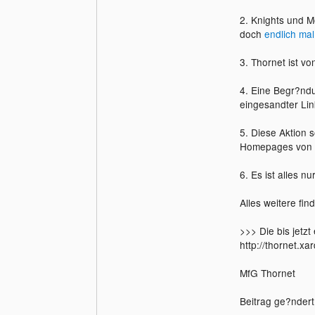
2. Knights und 
doch
endlich mal
3. Thornet ist v
4. Eine Begr?ndu
eingesandter Link
5. Diese Aktion s
Homepages von l
6. Es ist alles nu
Alles weitere fin
>>> Die bis jetz
http://thornet.xar
MfG Thornet
Beitrag ge?ndert