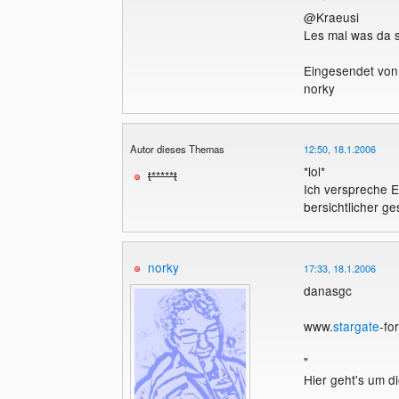
@Kraeusi
5. Diese Akti
Les mal was da s
Homepages vo
Eingesendet von
6. Es ist alle
norky
Alles weitere 
Autor dieses Themas
12:50, 18.1.2006
>>> Die bis j
*lol*
http://thornet
t*****t
Ich verspreche 
bersichtlicher ge
MfG Thornet
Beitrag ge?nd
norky
17:33, 18.1.2006
danasgc
www.
stargate
-fo
"
Hier geht's um d