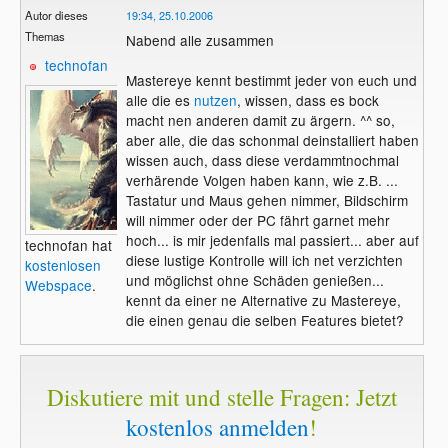
Autor dieses
19:34, 25.10.2006
Themas
Nabend alle zusammen
technofan
Mastereye kennt bestimmt jeder von euch und
alle die es
nutzen
, wissen, dass es bock
macht nen anderen damit zu ärgern. ^^ so,
aber alle, die das schonmal deinstalliert haben
wissen auch, dass diese verdammtnochmal
verhärende Volgen haben kann, wie z.B. ...
Tastatur und Maus gehen nimmer, Bildschirm
will nimmer oder der PC fährt garnet mehr
hoch... is mir jedenfalls mal passiert... aber auf
technofan hat
diese lustige Kontrolle will ich net verzichten
kostenlosen
und möglichst ohne Schäden genießen...
Webspace
.
kennt da einer ne Alternative zu Mastereye,
die einen genau die selben Features bietet?
Diskutiere mit und stelle Fragen: Jetzt
kostenlos anmelden
!