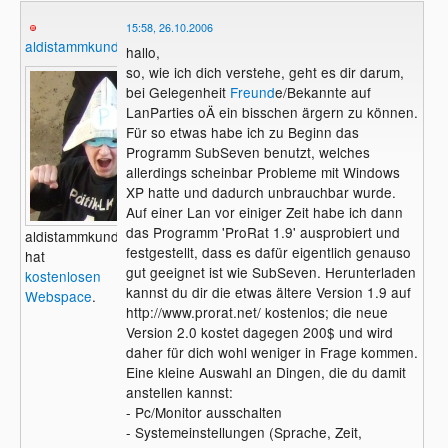
15:58, 26.10.2006
aldistammkunde
hallo,
so, wie ich dich verstehe, geht es dir darum,
bei Gelegenheit
Freund
e/Bekannte auf
LanParties oÄ ein bisschen ärgern zu können.
Für so etwas habe ich zu Beginn das
Programm SubSeven benutzt, welches
allerdings scheinbar Probleme mit Windows
XP hatte und dadurch unbrauchbar wurde.
Auf einer Lan vor einiger Zeit habe ich dann
das Programm 'ProRat 1.9' ausprobiert und
aldistammkunde
festgestellt, dass es dafür eigentlich genauso
hat
gut geeignet ist wie SubSeven. Herunterladen
kostenlosen
kannst du dir die etwas ältere Version 1.9 auf
Webspace
.
http://www.prorat.net/ kostenlos; die neue
Version 2.0 kostet dagegen 200$ und wird
daher für dich wohl weniger in Frage kommen.
Eine kleine Auswahl an Dingen, die du damit
anstellen kannst:
- Pc/Monitor ausschalten
- Systemeinstellungen (Sprache, Zeit,