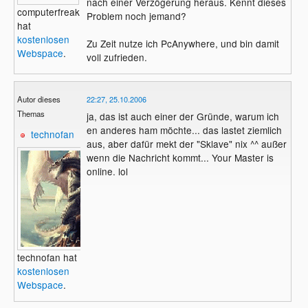
nach einer Verzögerung heraus. Kennt dieses
computerfreak1
Problem noch jemand?
hat
kostenlosen
Zu Zeit nutze ich PcAnywhere, und bin damit
Webspace
.
voll zufrieden.
Autor dieses
22:27, 25.10.2006
Themas
ja, das ist auch einer der Gründe, warum ich
en anderes ham möchte... das lastet ziemlich
technofan
aus, aber dafür mekt der "Sklave" nix ^^ außer
wenn die Nachricht kommt... Your Master is
online. lol
technofan hat
kostenlosen
Webspace
.