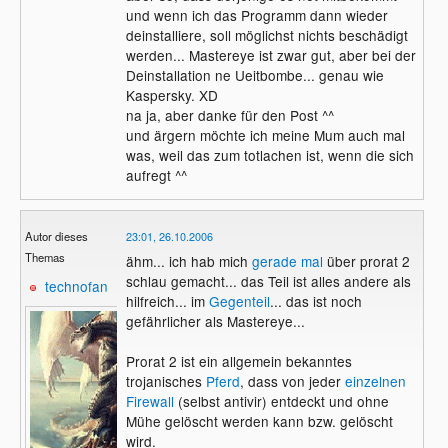
und wenn ich das Programm dann wieder
deinstalliere, soll möglichst nichts beschädigt
werden... Mastereye ist zwar gut, aber bei der
Deinstallation ne Ueitbombe... genau wie
Kaspersky. XD
na ja, aber danke für den Post ^^
und ärgern möchte ich meine Mum auch mal
was, weil das zum totlachen ist, wenn die sich
aufregt ^^
Autor dieses
23:01, 26.10.2006
Themas
ähm... ich hab mich
gerade mal
über prorat 2
schlau gemacht... das Teil ist alles andere als
technofan
hilfreich... im
Gegenteil
... das ist noch
gefährlicher als Mastereye...
Prorat 2 ist ein allgemein bekanntes
trojanisches
Pferd
, dass von jeder
einzelnen
Firewall
(selbst antivir) entdeckt und ohne
Mühe gelöscht werden kann bzw. gelöscht
wird.