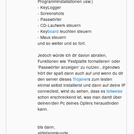
Programminstallationen usw.)
- KeyLogger
- Screenshots
- Passwörter
- CD-Laufwerk steuern
- Key
board
leuchten steuern
- Maus steuern
und so weiter und so fort.
Jedoch würde ich dir davon abraten,
Funktionen wie 'Festplatte formatieren' oder
'Passwörter anzeigen' zu nutzen...irgendwo
hört der spaß dann auch auf und wenn du dir
den server dieses
Trojaner
s zum testen
einmal selbst installierst und dann auf deine IP
connectest, wirst du sehen, dass es
teilweise
schon erschreckend ist, was man damit über
deinen/den Pc deines Opfers herausfinden
kann.
bis dann,
aldistammkunde