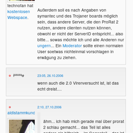
technofan hat
Außerdem soll es nach Angaben von
kostenlosen
symantec und des Trojaner boards möglich
Webspace
.
sein, dass andere Server, die den ProRat 2
nutzen, andere clienten nutzen können,
obwohl er nicht der ServerID entspricht... also
bitte... sowas möchte ich und alle Anderen nur
ungern
... Ein
Moderator
sollte einen normalen
User soetwas nichteinmal vorschlagen in
erwägung zu ziehen.
l*****u
23:05, 26.10.2006
wenn auch die 2.0 Virenversucht ist, ist das
echt dreist....
2:10, 27.10.2006
aldistammkunde
ähm... ich hab mich gerade mal über prorat
2 schlau gemacht... das Teil ist alles
andere als hilfreich... im Gegenteil... das ist