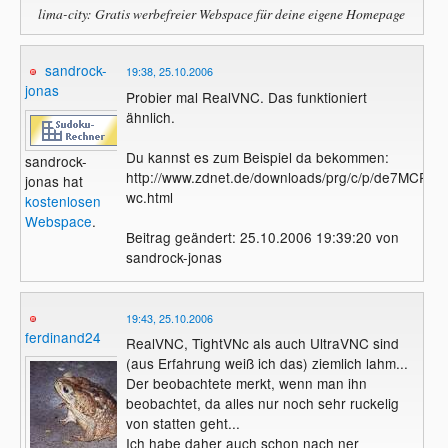
lima-city: Gratis werbefreier Webspace für deine eigene Homepage
sandrock-
19:38, 25.10.2006
jonas
Probier mal RealVNC. Das funktioniert
ähnlich.
Du kannst es zum Beispiel da bekommen:
sandrock-
http://www.zdnet.de/downloads/prg/c/p/de7MCP-
jonas hat
wc.html
kostenlosen
Webspace
.
Beitrag geändert: 25.10.2006 19:39:20 von
sandrock-jonas
19:43, 25.10.2006
ferdinand24
RealVNC, TightVNc als auch UltraVNC sind
(aus Erfahrung weiß ich das) ziemlich lahm...
Der beobachtete merkt, wenn man ihn
beobachtet, da alles nur noch sehr ruckelig
von statten geht...
Ich habe daher auch schon nach ner