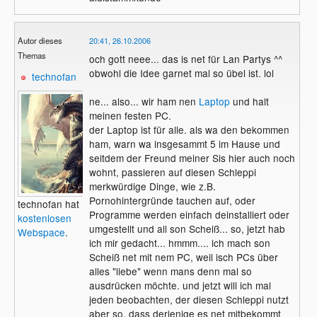
Autor dieses
20:41, 26.10.2006
Themas
och gott neee... das is net für Lan Partys ^^
obwohl die Idee garnet mal so übel ist. lol
technofan
ne... also... wir ham nen
Laptop
und halt
meinen festen PC.
der Laptop ist für alle. als wa den bekommen
ham, warn wa insgesammt 5 im Hause und
seitdem der Freund meiner Sis hier auch noch
wohnt, passieren auf diesen Schleppi
merkwürdige Dinge, wie z.B.
Pornohintergründe tauchen auf, oder
technofan hat
Programme werden einfach deinstalliert oder
kostenlosen
umgestellt und all son Scheiß... so, jetzt hab
Webspace
.
ich mir gedacht... hmmm.... ich mach son
Scheiß net mit nem PC, weil isch PCs über
alles "liebe" wenn mans denn mal so
ausdrücken möchte. und jetzt will ich mal
jeden beobachten, der diesen Schleppi nutzt
aber so, dass derjenige es net mitbekommt