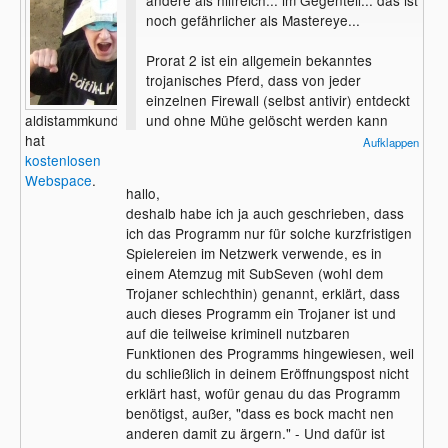
noch gefährlicher als Mastereye...
Prorat 2 ist ein allgemein bekanntes
trojanisches Pferd, dass von jeder
einzelnen Firewall (selbst antivir) entdeckt
und ohne Mühe gelöscht werden kann
aldistammkunde
bzw. gelöscht wird.
hat
Aufklappen
kostenlosen
Außerdem soll es nach Angaben von
Webspace
.
hallo,
symantec und des Trojaner boards möglich
deshalb habe ich ja auch geschrieben, dass
sein, dass andere Server, die den ProRat 2
ich das Programm nur für solche kurzfristigen
nutzen, andere clienten nutzen können,
Spielereien im Netzwerk verwende, es in
obwohl er nicht der ServerID entspricht...
einem Atemzug mit SubSeven (wohl dem
also bitte... sowas möchte ich und alle
Trojaner schlechthin) genannt, erklärt, dass
Anderen nur ungern... Ein Moderator sollte
auch dieses Programm ein Trojaner ist und
einen normalen User soetwas nichteinmal
auf die teilweise kriminell nutzbaren
vorschlagen in erwägung zu ziehen.
Funktionen des Programms hingewiesen, weil
du schließlich in deinem Eröffnungspost nicht
erklärt hast, wofür genau du das Programm
benötigst, außer, "dass es bock macht nen
anderen damit zu ärgern." - Und dafür ist