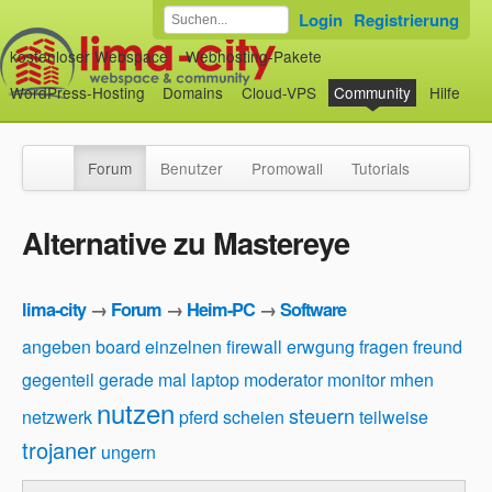
Login
Registrierung
kostenloser Webspace
Webhosting-Pakete
WordPress-Hosting
Domains
Cloud-VPS
Community
Hilfe
Forum
Benutzer
Promowall
Tutorials
Alternative zu Mastereye
lima-city
→
Forum
→
Heim-PC
→
Software
angeben
board
einzelnen firewall
erwgung
fragen
freund
gegenteil
gerade mal
laptop
moderator
monitor
mhen
nutzen
steuern
netzwerk
pferd
scheien
teilweise
trojaner
ungern