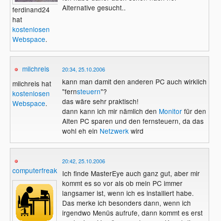
Alternative gesucht..
ferdinand24
hat
kostenlosen
Webspace
.
milchreis
20:34, 25.10.2006
kann man damit den anderen PC auch wirklich
milchreis hat
"fern
steuern
"?
kostenlosen
das wäre sehr praktisch!
Webspace
.
dann kann ich mir nämlich den
Monitor
für den
Alten PC sparen und den fernsteuern, da das
wohl eh ein
Netzwerk
wird
20:42, 25.10.2006
computerfreak1
Ich finde MasterEye auch ganz gut, aber mir
kommt es so vor als ob mein PC immer
langsamer ist, wenn ich es installiert habe.
Das merke ich besonders dann, wenn ich
irgendwo Menüs aufrufe, dann kommt es erst