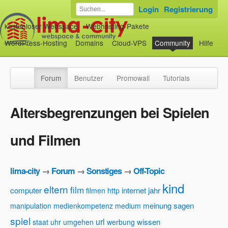
Login
Registrierung
kostenloser Webspace
Webhosting-Pakete
WordPress-Hosting
Domains
Cloud-VPS
Community
Hilfe
Forum
Benutzer
Promowall
Tutorials
Altersbegrenzungen bei Spielen
und Filmen
lima-city
→
Forum
→
Sonstiges
→
Off-Topic
kind
eltern
film
computer
internet
jahr
filmen
http
meinung
sagen
manipulation
medienkompetenz
medium
spiel
url
wissen
staat
uhr
umgehen
werbung