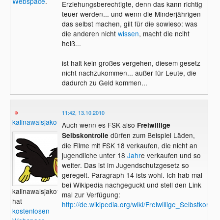
Webspace
.
Erziehungsberechtigte, denn das kann richtig
teuer werden... und wenn die Minderjährigen
das selbst machen, gilt für die sowieso: was
die anderen nicht
wissen
, macht die nciht
heiß...
ist halt kein großes vergehen, diesem gesetz
nicht nachzukommen... außer für Leute, die
dadurch zu Geld kommen...
11:42, 13.10.2010
kalinawalsjakoff
Auch wenn es FSK also
Freiwillige
dürfen zum Beispiel Läden,
Selbskontrolle
die Filme mit FSK 18 verkaufen, die nicht an
jugendliche unter 18
Jahr
e verkaufen und so
weiter. Das ist im Jugendschutzgesetz so
geregelt. Paragraph 14 ists wohl. Ich hab mal
bei Wikipedia nachgeguckt und stell den Link
kalinawalsjakoff
mal zur Verfügung:
hat
http://de.wikipedia.org/wiki/Freiwillige_Selbstkontro
kostenlosen