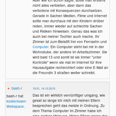
Aber wie ich schon sagte, sollte man erstens
nicht alles verbieten, aber dann das
verbotene mit Konsequenzen durchsetzen.
Gerade in Sachen Medien, Filme und Internet
sollte man durchaus mit den Kindern drüber
reden, immer wieder auf schlechte Sachen
und Risiken hinweisen. Genau das was ich
auch bei meiner Tochter auch mache. Ihr
Zimmer ist zum Bleistift frei von Fernsehn und
Computer
. Ein Computer steht bei mir in der
Wohnstube, der andere im Arbeitszimmer. Sie
wird bald 13 und somit ist sie immer "unter
Kontrolle" wenn sie mal im Internet für ihre
Hausaufgabe recherchiert oder eine E-Mail an
die Freundin 3 straßen weiter schreibt.
bash-r
19:31, 14.10.2010
Das ist ein wirklich vernünftiger umgang, wie
bash-r hat
gesat so lange ich mich mit meinen Eltern
kostenlosen
besprechen geht das meiste in Ordnung. Zu
Webspace
.
dem Thema Computer im Zimmer habe ich
eine andere Meinung. Meine Eltern waren der