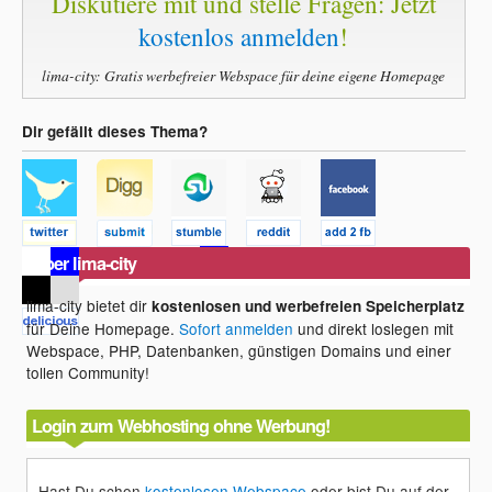
Diskutiere mit und stelle Fragen: Jetzt
kostenlos anmelden
!
lima-city: Gratis werbefreier Webspace für deine eigene Homepage
Dir gefällt dieses Thema?
Über lima-city
lima-city bietet dir
kostenlosen und werbefreien Speicherplatz
für Deine Homepage.
Sofort anmelden
und direkt loslegen mit
Webspace, PHP, Datenbanken, günstigen Domains und einer
tollen Community!
Login zum Webhosting ohne Werbung!
Hast Du schon
kostenlosen Webspace
oder bist Du auf der