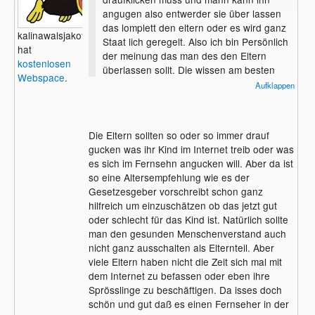
angugen also entwerder sie über lassen
das lomplett den eltern oder es wird ganz
kalinawalsjakoff
Staat lich geregelt. Also ich bin Persönlich
hat
der meinung das man des den Eltern
kostenlosen
überlassen sollt. Die wissen am besten
Webspace
.
was das Kind verträg und was nicht. Es
Aufklappen
gibt halt Kinder die sind weiter als andere
und andere sin halt doch noch zu klein.
Die Eltern sollten so oder so immer drauf
gucken was ihr Kind im Internet treib oder was
es sich im Fernsehn angucken will. Aber da ist
so eine Altersempfehlung wie es der
Gesetzesgeber vorschreibt schon ganz
hilfreich um einzuschätzen ob das jetzt gut
oder schlecht für das Kind ist. Natürlich sollte
man den gesunden Menschenverstand auch
nicht ganz ausschalten als Elternteil. Aber
viele Eltern haben nicht die Zeit sich mal mit
dem Internet zu befassen oder eben ihre
Sprösslinge zu beschäftigen. Da isses doch
schön und gut daß es einen Fernseher in der