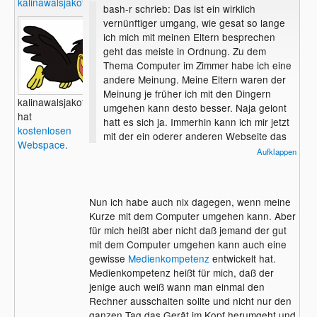
kalinawalsjakoff
bash-r schrieb: Das ist ein wirklich
vernünftiger umgang, wie gesat so lange
ich mich mit meinen Eltern besprechen
geht das meiste in Ordnung. Zu dem
Thema Computer im Zimmer habe ich eine
andere Meinung. Meine Eltern waren der
Meinung je früher ich mit den Dingern
kalinawalsjakoff
umgehen kann desto besser. Naja gelont
hat
hatt es sich ja. Immerhin kann ich mir jetzt
kostenlosen
mit der ein oderer anderen Webseite das
Webspace
.
Taschengeld aufbessern.Warscheinlich
Aufklappen
liegt das auch daran des mein vater sehr
viel mit Informathik und Mathematik zutun
hat und ich immer Wissen wollte wie so
Nun ich habe auch nix dagegen, wenn meine
was alles geht. Aber das müssen die Eltern
Kurze mit dem Computer umgehen kann. Aber
entscheiden. Nicht die Kinder
für mich heißt aber nicht daß jemand der gut
mit dem Computer umgehen kann auch eine
gewisse
Medienkompetenz
entwickelt hat.
Medienkompetenz heißt für mich, daß der
jenige auch weiß wann man einmal den
Rechner ausschalten sollte und nicht nur den
ganzen Tag das Gerät im Kopf herumgeht und