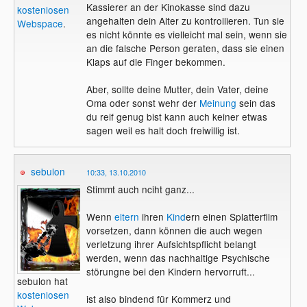
Kassierer an der Kinokasse sind dazu
kostenlosen
angehalten dein Alter zu kontrollieren. Tun sie
Webspace
.
es nicht könnte es vielleicht mal sein, wenn sie
an die falsche Person geraten, dass sie einen
Klaps auf die Finger bekommen.
Aber, sollte deine Mutter, dein Vater, deine
Oma oder sonst wehr der
Meinung
sein das
du reif genug bist kann auch keiner etwas
sagen weil es halt doch freiwillig ist.
sebulon
10:33, 13.10.2010
Stimmt auch nciht ganz...
Wenn
eltern
ihren
Kind
ern einen Splatterfilm
vorsetzen, dann können die auch wegen
verletzung ihrer Aufsichtspflicht belangt
werden, wenn das nachhaltige Psychische
störungne bei den Kindern hervorruft...
sebulon hat
kostenlosen
ist also bindend für Kommerz und