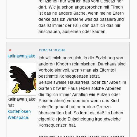
reinziehen nur weil ich das vom Gesetzt her
darf. Wie ja schon angesprochen mit Filmen
ist das ne andere Sache, wenn meine Eltern
denke das ich verstehe was da passiert(und
das ist immer der Fall) dan darf ich das mir
anschauen, ausleihen oder kaufen.
19:07, 14.10.2010
kalinawalsjakoff
Ich will mich auch nicht in die Erziehung von
anderen Kindern reinmischen. Durchaus sind
Verbote sinnvoll, wenn man als Elternteil
bestimmte Konsequenzen setzt.
Beispielsweise Hausarrest, oder zur Arbeit im
Garten bzw im Haus (eben solche Arbeiten
die täglich immer Anfallen wie Putzen oder
kalinawalsjakoff
Rasenmähen) verdonnern wenn das Kind
hat
scheiße gebaut hat oder eine Grenze
kostenlosen
überschritten hat. So lernt es, daß im Leben
Webspace
.
eigentlich jede Entscheidung irgendwelche
Konsequenzen hat.