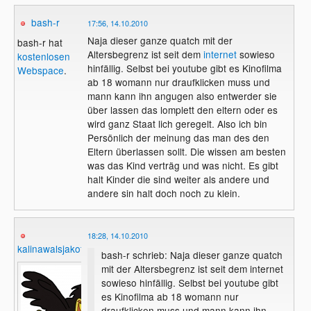
2. Kindern ab sechs Jahren, wenn die
Landesbehörden aller Länder sind, soweit
bash-r
17:56, 14.10.2010
Vorführung nach 20
Uhr
beendet ist,
nicht eine oberste Landesbehörde für
3. Jugendlichen unter 16 Jahren, wenn die
Naja dieser ganze quatch mit der
ihren Bereich eine abweichende
bash-r hat
Vorführung nach 22 Uhr beendet ist,
Altersbegrenz ist seit dem
internet
sowieso
Entscheidung trifft.
kostenlosen
4. Jugendlichen ab 16 Jahren, wenn die
hinfällig. Selbst bei youtube gibt es Kinofilma
Webspace
.
Vorführung nach 24 Uhr beendet ist.
ab 18 womann nur draufklicken muss und
mann kann ihn angugen also entwerder sie
(4) Die Absätze 1 bis 3 gelten für die
über lassen das lomplett den eltern oder es
öffentliche Vorführung von Filmen
wird ganz Staat lich geregelt. Also ich bin
unabhängig von der Art der Aufzeichnung
Persönlich der meinung das man des den
und Wiedergabe. Sie gelten auch für
Eltern überlassen sollt. Die wissen am besten
Werbevorspanne und Beiprogramme. Sie
was das Kind verträg und was nicht. Es gibt
gelten nicht für Filme, die zu
halt Kinder die sind weiter als andere und
nichtgewerblichen Zwecken hergestellt
andere sin halt doch noch zu klein.
werden, solange die Filme nicht gewerblich
genutzt werden.
18:28, 14.10.2010
(5) Werbefilme oder Werbeprogramme, die
kalinawalsjakoff
bash-r schrieb: Naja dieser ganze quatch
für Tabakwaren oder alkoholische
mit der Altersbegrenz ist seit dem internet
Getränke werben, dürfen unbeschadet der
sowieso hinfällig. Selbst bei youtube gibt
Voraussetzungen der Absätze 1 bis 4 nur
es Kinofilma ab 18 womann nur
nach 18 Uhr vorgeführt werden.
draufklicken muss und mann kann ihn