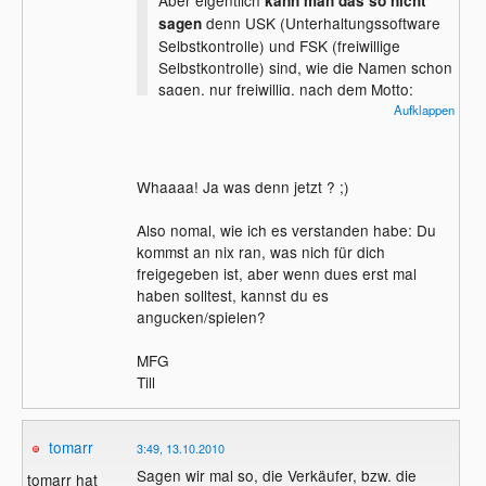
Aber eigentlich
kann man das so nicht
denn USK (Unterhaltungssoftware
sagen
Selbstkontrolle) und FSK (freiwillige
Selbstkontrolle) sind, wie die Namen schon
sagen, nur freiwillig, nach dem Motto:
"Solltest du an ein Spiel herankommen,
Aufklappen
bedenke noch einmal, ob du für dieses
geeignet bist." Für die Verkäufer gilt:
nur
, dem darf ein
wer sich ausweisen kann
Whaaaa! Ja was denn jetzt ? ;)
Spiel verkauft werden.
Also nomal, wie ich es verstanden habe: Du
kommst an nix ran, was nich für dich
freigegeben ist, aber wenn dues erst mal
haben solltest, kannst du es
angucken/spielen?
MFG
Till
tomarr
3:49, 13.10.2010
Sagen wir mal so, die Verkäufer, bzw. die
tomarr hat