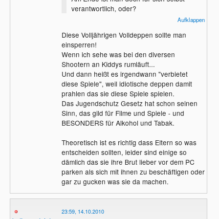
verantwortlich, oder?
Aufklappen
Diese Volljährigen Volldeppen sollte man
Die Polizei wird doch kaum ne
einsperren!
Hausdurchsuchung machen und
Wenn ich sehe was bei den diversen
irgendwelche Spiele finden und dich
Shootern an Kiddys rumläuft...
"verurteilen".... ODER?
Und dann heißt es irgendwann "verbietet
diese Spiele", weil idiotische deppen damit
prahlen das sie diese Spiele spielen.
Das Jugendschutz Gesetz hat schon seinen
MFG
Sinn, das gild für Filme und Spiele - und
Till
BESONDERS für Alkohol und Tabak.
Theoretisch ist es richtig dass Eltern so was
entscheiden sollten, leider sind einige so
dämlich das sie ihre Brut lieber vor dem PC
parken als sich mit ihnen zu beschäftigen oder
gar zu gucken was sie da machen.
23:59, 14.10.2010