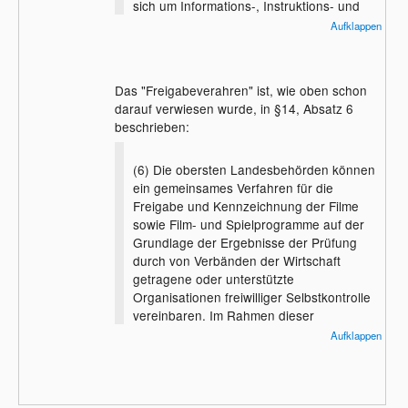
sich um Informations-, Instruktions- und
Lehrfilme handelt, die vom Anbieter mit
Aufklappen
„Infoprogramm“ oder „Lehrprogramm“
gekennzeichnet sind.
Das "Freigabeverahren" ist, wie oben schon
(2) Abweichend von Absatz 1 darf die
darauf verwiesen wurde, in §14, Absatz 6
Anwesenheit bei öffentlichen
beschrieben:
Filmveranstaltungen mit
Filmen
, die für
Kinder und Jugendliche ab zwölf Jahren
freigegeben und gekennzeichnet sind,
(6) Die obersten Landesbehörden können
auch Kindern ab sechs Jahren gestattet
ein gemeinsames Verfahren für die
werden, wenn sie von einer
Freigabe und Kennzeichnung der Filme
personensorgeberechtigten Person
sowie Film- und Spielprogramme auf der
begleitet sind.
Grundlage der Ergebnisse der Prüfung
durch von Verbänden der Wirtschaft
(3) Unbeschadet der Voraussetzungen des
getragene oder unterstützte
Absatzes 1 darf die Anwesenheit bei
Organisationen freiwilliger Selbstkontrolle
öffentlichen Filmveranstaltungen nur mit
vereinbaren. Im Rahmen dieser
Begleitung einer
Vereinbarung kann bestimmt werden, dass
Aufklappen
personensorgeberechtigten oder
die Freigaben und Kennzeichnungen durch
erziehungsbeauftragten Person gestattet
eine Organisation der freiwilligen
werden
Selbstkontrolle Freigaben und
1. Kindern unter sechs Jahren,
Kennzeichnungen der obersten