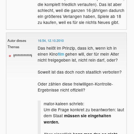
die komplett friedlich verlaufen). Das ist aber
schlecht, weil die ganzen 16-jährigen dadurch
ein größeres Verlangen haben, Spiele ab 18
zu kaufen, weil es für sie nichts Neues gibt.
Autor dieses
16:54, 12.10.2010
Themas
Das heißt im Prinzip, dass ich, wenn ich in
einen Kino
film
gehen will, der für mein Alter
t***********l
nicht freigegeben ist, nicht rein darf, oder?
Soweit ist das doch noch staatlich verboten?
Oder zählen diese freiwilligen-Kontrolle-
Ergebnisse nicht offiziell?
mator-kaleen schrieb:
Um die Frage konkret zu beantworten: laut
dem Staat
müssen sie eingehalten
werden.