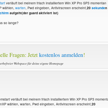
tart
verläuft bei meinem frisch installiertem Win XP Pro SP3 momentan
XP wählen,
warten
, Pwd eingeben, Antivirscreen erscheint,
20
sekunde
n
chirm
aufgeht(der guard aktiviert ist)
ss so lange?
elle Fragen: Jetzt
kostenlos anmelden
!
werbefreier Webspace für deine eigene Homepage
emstart verläuft bei meinem frisch installiertem Win XP Pro SP3 moment
inXP wählen, warten, Pwd eingeben, Antivirscreen erscheint,
20