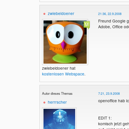
zwiebeldoener
21:36, 22.9.2008
Freund Google gi
Adobe, Office od
zwiebeldoener hat
kostenlosen Webspace
.
Autor dieses Themas
7:21, 23.9.2008
openoffice hab ic
herrrscher
EDIT 1:
komisch jetzt ge