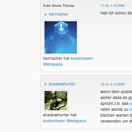
Autor dieses Themas
17:16, 1.10.2008
hab ich schon lä
herrrscher
herrrscher hat
kostenlosen
Webspace
.
shadowhunter
18:14, 4.10.2008
wenn dein autost
sicher dass es g
spricht z.b. das
s
raten würde zu
i
shadowhunter hat
bischen warten b
kostenlosen Webspace
.
verwenden um de