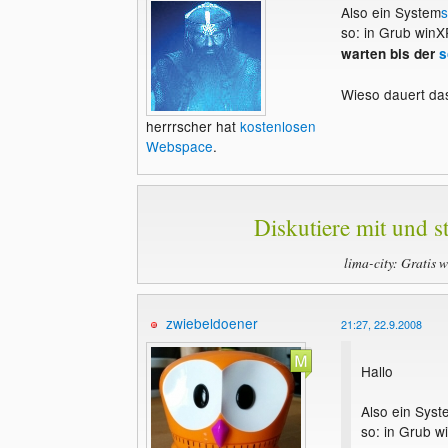
Also ein System
s
so: in Grub win
warten bis der
s
Wieso dauert da
herrrscher hat
kostenlosen
Webspace
.
Diskutiere mit und st
lima-city: Gratis 
zwiebeldoener
21:27, 22.9.2008
Hallo
Also ein Syst
so: in Grub w