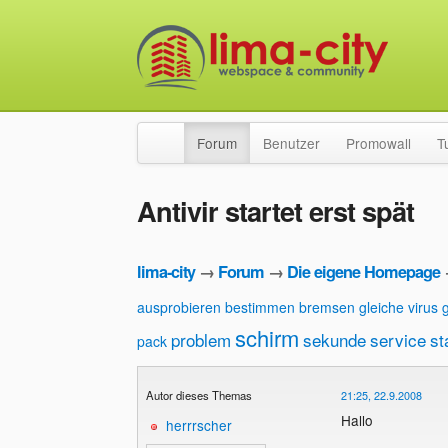
Forum
Benutzer
Promowall
T
Antivir startet erst spät
lima-city
→
Forum
→
Die eigene Homepage
ausprobieren
bestimmen
bremsen
gleiche virus
schirm
problem
sekunde
service
st
pack
Autor dieses Themas
21:25, 22.9.2008
Hallo
herrrscher