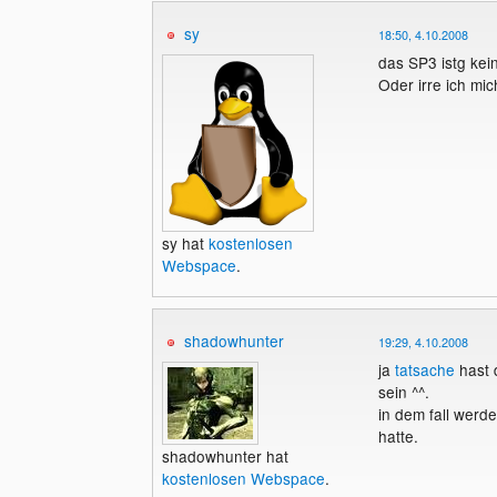
sy
18:50, 4.10.2008
das SP3 istg kein
Oder irre ich mi
sy hat
kostenlosen
Webspace
.
shadowhunter
19:29, 4.10.2008
ja
tatsache
hast d
sein ^^.
in dem fall werde
hatte.
shadowhunter hat
kostenlosen Webspace
.