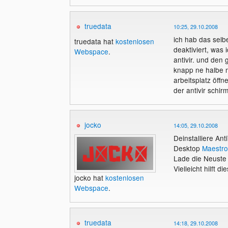
truedata
10:25, 29.10.2008
ich hab das selb
truedata hat
kostenlosen
deaktiviert, was
Webspace
.
antivir. und den 
knapp ne halbe m
arbeitsplatz öff
der antivir schi
jocko
14:05, 29.10.2008
Deinstalliere An
Desktop
Maestro
Lade die Neuste V
Vielleicht hilft die
jocko hat
kostenlosen
Webspace
.
truedata
14:18, 29.10.2008