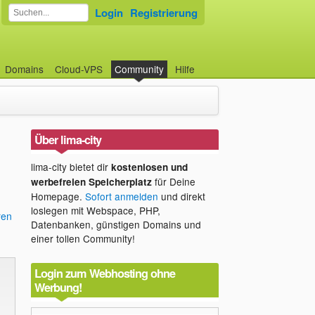
Login
Registrierung
Domains
Cloud-VPS
Community
Hilfe
Über lima-city
lima-city bietet dir
kostenlosen und
für Deine
werbefreien Speicherplatz
Homepage.
Sofort anmelden
und direkt
loslegen mit Webspace, PHP,
ren
Datenbanken, günstigen Domains und
einer tollen Community!
Login zum Webhosting ohne
Werbung!