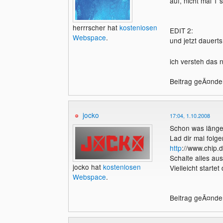
auf, nicht mal 1 
herrrscher hat
kostenlosen
EDIT 2:
Webspace
.
und jetzt dauert
ich versteh das n
Beitrag geÃ¤nder
jocko
17:04, 1.10.2008
Schon was länger
Lad dir mal folg
http
://www.chip.
Schalte alles aus
jocko hat
kostenlosen
Vielleicht starte
Webspace
.
Beitrag geÃ¤nder