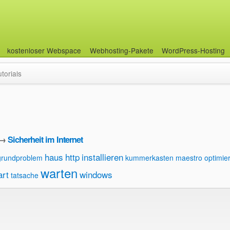
kostenloser Webspace
Webhosting-Pakete
WordPress-Hosting
utorials
→
Sicherheit im Internet
haus
http
installieren
grundproblem
kummerkasten
maestro
optimie
warten
art
windows
tatsache