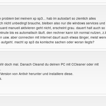
e problem bei meinem xp sp3... hab im autostart so ziemlich alles
 ich nicht unbedingt brauche, bleiben also nur die windows services und
guard manuell aktivieren geht nicht, erscheint grau. dauert halt auch so
inute bis es automatisch läuft. den rechner kann ich normal nutzen, z.
nen usw. aber connecten mit internet daurt auch etwas länger, meist wen
rm aufgeht. macht xp sp3 da komische sachen oder woran liegts?
tiVir doch mal. Danach Cleanst du deinen PC mit CCleaner oder mit
.
ersion von Antivir herunter und installiere diese.
s.