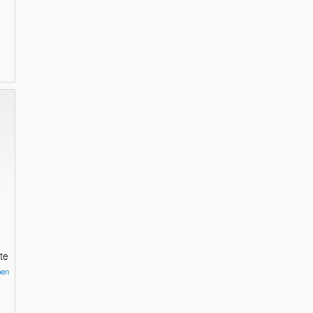
te
pen