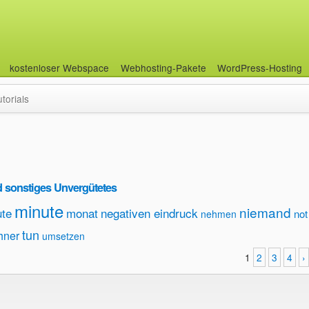
kostenloser Webspace
Webhosting-Pakete
WordPress-Hosting
utorials
 sonstiges Unvergütetes
minute
niemand
ute
monat
negativen eindruck
not
nehmen
tun
hner
umsetzen
1
2
3
4
›