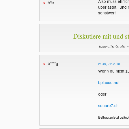
Also muss ehrlic
h*b
überlastet.. und 
sonstwer!
Diskutiere mit und st
lima-city: Gratis 
b****g
21:45, 2.2.2010
Wenn du nicht zuf
bplaced.net
oder
square7.ch
Beitrag zuletzt geänd