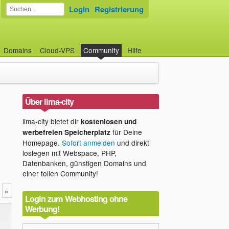
Login
Registrierung
Domains
Cloud-VPS
Community
Hilfe
Über lima-city
lima-city bietet dir
kostenlosen und
für Deine
werbefreien Speicherplatz
Homepage.
Sofort anmelden
und direkt
loslegen mit Webspace, PHP,
Datenbanken, günstigen Domains und
einer tollen Community!
»
Login zum Webhosting ohne
Werbung!