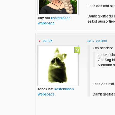
Lass das mal bit
Damit greifst du 
kitty hat
kostenlosen
selbst aussortier
Webspace
.
sonok
22:17, 2.2.2010
kitty schrieb:
sonok schr
Oh! Sag bi
Niemand so
Lass das mal 
sonok hat
kostenlosen
Damit greifst
Webspace
.
selbst aussort