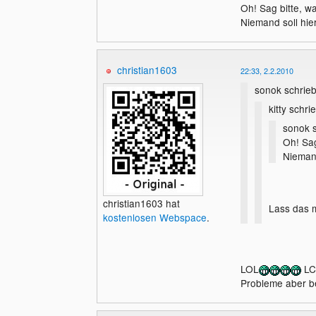
Oh! Sag bitte, wa
Niemand soll hie
christian1603
22:33, 2.2.2010
sonok schrieb
kitty schri
sonok s
Oh! Sag
Niemand
christian1603 hat
Lass das m
kostenlosen Webspace
.
Damit grei
Leute selb
LOL
LC 
Probleme aber be
Oh! Sag bitte,
Niemand soll 