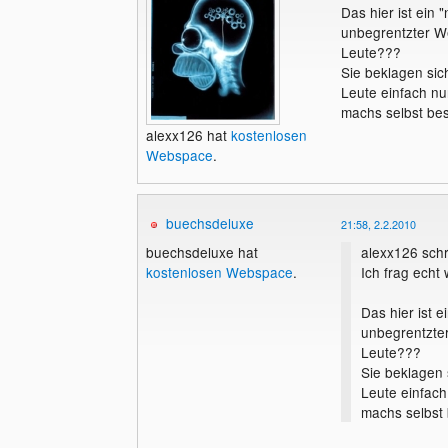
Das hier ist ein
unbegrentzter W
Leute???
Sie beklagen sic
Leute einfach nu
machs selbst bes
alexx126 hat
kostenlosen
Webspace
.
buechsdeluxe
21:58, 2.2.2010
alexx126 schr
buechsdeluxe hat
Ich frag echt
kostenlosen Webspace
.
Das hier ist 
unbegrentzte
Leute???
Sie beklagen s
Leute einfach
machs selbst 