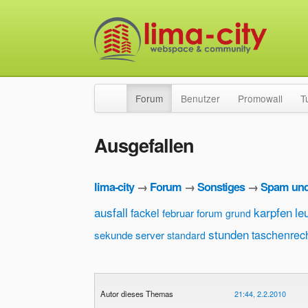
Forum
Benutzer
Promowall
T
Ausgefallen
lima-city
→
Forum
→
Sonstiges
→
Spam und
ausfall
karpfen
le
fackel
februar
forum
grund
stunden
taschenrec
sekunde
server
standard
Autor dieses Themas
21:44, 2.2.2010