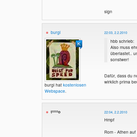
sign
burgi
22:03, 2.2.2010
hbb schrieb:
Also muss ehr
überlastet.. u
sonstwer!
Dafür, dass du n
wirklich prima be
burgi hat
kostenlosen
Webspace
.
t****o
22:04, 2.2.2010
Hmpf
Rom - Athen auf