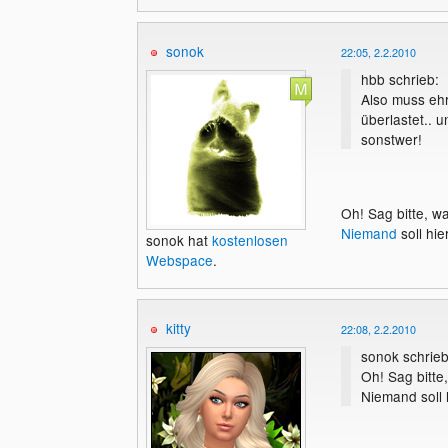
sonok
22:05, 2.2.2010
hbb schrieb:
Also muss ehr
überlastet.. u
sonstwer!
Oh! Sag bitte, w
Niemand
soll hie
sonok hat
kostenlosen
Webspace
.
kitty
22:08, 2.2.2010
sonok schrieb
Oh! Sag bitte
Niemand soll 