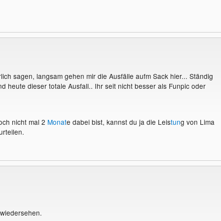
lich sagen, langsam gehen mir die Ausfälle aufm Sack hier... Ständig
nd heute dieser totale Ausfall.. Ihr seit nicht besser als Funpic oder
och nicht mal 2
Monat
e dabei bist, kannst du ja die Leis
tun
g von Lima
urteilen.
 wiedersehen.