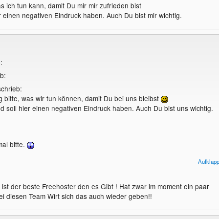
s ich tun kann, damit Du mir mir zufrieden bist
r einen negativen Eindruck haben. Auch Du bist mir wichtig.
:
eb:
chrieb:
 bitte, was wir tun können, damit Du bei uns bleibst
 soll hier einen negativen Eindruck haben. Auch Du bist uns wichtig.
al bitte.
Aufklap
fst du in die Evolution ein. Es hat schon einen Grund, dass sich solche
st aussortieren; natürliche Auslese, quasi.
ist der beste Freehoster den es Gibt ! Hat zwar im moment ein paar
i diesen Team Wirt sich das auch wieder geben!!
 was ich tun kann, damit Du mir mir zufrieden bist
hier einen negativen Eindruck haben. Auch Du bist mir wichtig.