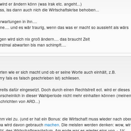
rd er ändern könn (was Irak etc. angeht...)
iss, iss dann auch nich die Wirtschaftskrise behoben...
rwartungen in ihn....
s ne.... und es wär traurig, wenn das was er macht so aussieht als wärs
en wird sich nix groß ändern.... das braucht Zeit
rstmal abwarten bis man schimpft....
rten wie er sich macht und ob er seine Worte auch einhält, z.B.
y fals es falsch geschrieben ist) schliesen.
reits dafür eingesetzt. Doch durch einen Rechtstreit ect. wird er dieses
scheinlich in dieser Wahlperiode nicht mehr einhalten können (meine
chrichten von ARD...)
ihm viel zu. (und er hat ein Bonus: die Wirtschaft muss wieder nach obe
a wird davon gebrauch
machen
. Die meisten werden denken: wow, wir
 4% des Wirtschaftswachstum. Am ende war es wieder eins von + 1%...