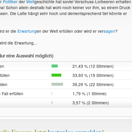
er
Politiker
der
Welt
geschichte hat soviel Vorschuss-Lorbeeren erhalten
! Schon allein deshalb hat wohl noch keiner vor ihm, so einem Druck
sen. Die Latte hängt sehr hoch und dementsprechend tief könnte er
ird er die
Erwartung
en der Welt erfüllen oder wird er ver
sagen
?
ird die Erwartung...
ur eine Auswahl möglich)
len
21,43 % (12 Stimmen)
füllen
33,93 % (19 Stimmen)
üllen
39,29 % (22 Stimmen)
 Fall erfüllen
1,79 % (1 Stimme)
3,57 % (2 Stimmen)