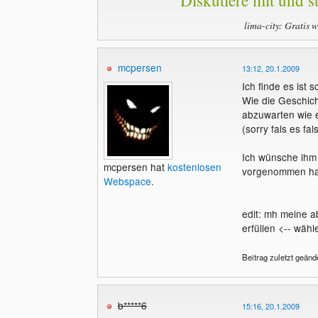
Diskutiere mit und st
lima-city: Gratis 
mcpersen
13:12, 20.1.2009
Ich finde es ist 
Wie die Geschicht
abzuwarten wie e
(sorry fals es fa
Ich wünsche ihm 
mcpersen hat
kostenlosen
vorgenommen hat.
Webspace
.
edit: mh meine a
erfüllen <-- wähl
Beitrag zuletzt geänd
b*****6
15:16, 20.1.2009