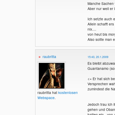
Manche Sachen wi
Aber nur weil er 
Ich setzte auch e
Allein schafft er
nix....
von heut bis morg
Also sollte man e
raubritta
15:43, 20.1.2009
Es bleibt abzuwa
Guantanamo (sorr
<= Er hat sich be
Versprechen wahr
zumindest die Na
raubritta hat
kostenlosen
Webspace
.
Jedoch trau ich 
gehen und Obam
hatten ein - von