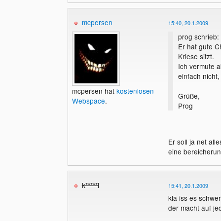
mcpersen
15:40, 20.1.2009
prog schrieb:
Er hat gute C
Kriese sitzt.
Ich vermute a
einfach nicht,
mcpersen hat
kostenlosen
Grüße,
Webspace
.
Prog
Er soll ja net al
eine bereicherun
k*****l
15:41, 20.1.2009
kla iss es schwer
der macht auf je