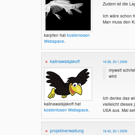
Zudem ist die La
Ich wäre schon f
Man muss den Ka
karpfen hat
kostenlosen
Webspace
.
kalinawalsjakoff
16:36, 20.1.2009
mywelt schri
wird
Ich denke das wi
kalinawalsjakoff hat
vielleicht dieses
kostenlosen Webspace
.
USA aus. Mal seh
projektverwaltung
16:42, 20.1.2009