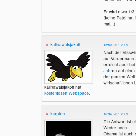
Er wird etwa 1/3 
(keine Patei hat
mal...)
kalinawalsjakoff
15:50, 20.1.2009
Nach der Misswi
auf Vordermann z
erreicht aber bei
Jahr
en auf einma
der ganzen Welt 
wirtschaftlichen
kalinawalsjakoff hat
kostenlosen Webspace
.
karpfen
16:34, 20.1.2009
Die Antwort ist e
Weder noch.
Obama ist auch 