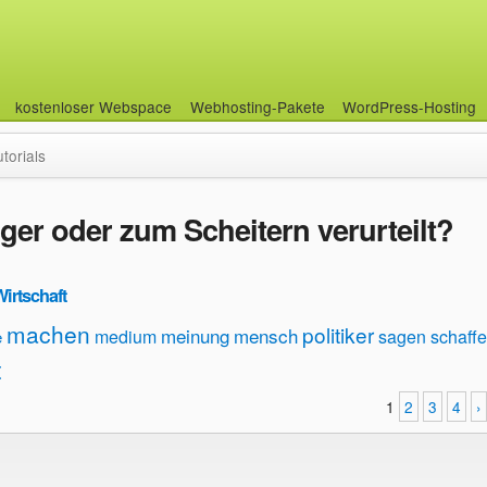
kostenloser Webspace
Webhosting-Pakete
WordPress-Hosting
utorials
ger oder zum Scheitern verurteilt?
Wirtschaft
machen
politiker
meinung
mensch
medium
sagen
schaff
e
t
1
2
3
4
›