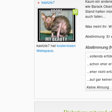
Kaum ein ander
kaetzle7
wie Barack Obama
Stand halten müs
auch fallen...
Was meint ihr: W
Abstimmung: Er w
kaetzle7 hat
kostenlosen
Abstimmung (N
Webspace
.
...vollends erfül
...schon eher er
...eher nicht erf
...auf gar keinen
Keine Ahnung