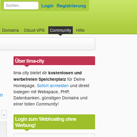
Login
Registrierung
Domains
Cloud-VPS
Community
Hilfe
Über lima-city
lima-city bietet dir
kostenlosen und
für Deine
werbefreien Speicherplatz
Homepage.
Sofort anmelden
und direkt
loslegen mit Webspace, PHP,
en
Datenbanken, günstigen Domains und
einer tollen Community!
»
Login zum Webhosting ohne
Werbung!