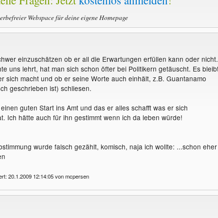
elle Fragen: Jetzt
kostenlos anmelden
!
werbefreier Webspace für deine eigene Homepage
schwer einzuschätzen ob er all die Erwartungen erfüllen kann oder nicht.
e uns lehrt, hat man sich schon öfter bei Politikern getäuscht. Es bleib
r sich macht und ob er seine Worte auch einhält, z.B. Guantanamo
lsch geschrieben ist) schliesen.
einen guten Start ins Amt und das er alles schafft was er sich
 Ich hätte auch für ihn gestimmt wenn ich da leben würde!
bstimmung wurde falsch gezählt, komisch, naja ich wollte: ...schon eher
en
ert: 20.1.2009 12:14:05 von mcpersen