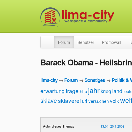
Forum
Benutzer
Promowall
T
Barack Obama - Heilsbrin
lima-city
→
Forum
→
Sonstiges
→
Politik & 
jahr
frage
erwartung
land
krieg
http
leut
wel
sklave
sklaverei
volk
url
versuchen
Autor dieses Themas
13:04, 20.1.2009