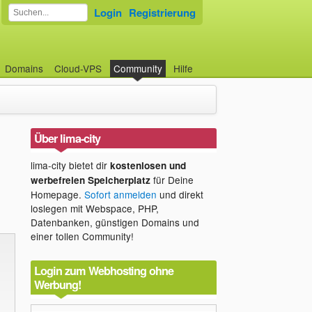
Login
Registrierung
Domains
Cloud-VPS
Community
Hilfe
Über lima-city
lima-city bietet dir
kostenlosen und
für Deine
werbefreien Speicherplatz
Homepage.
Sofort anmelden
und direkt
loslegen mit Webspace, PHP,
Datenbanken, günstigen Domains und
einer tollen Community!
Login zum Webhosting ohne
Werbung!