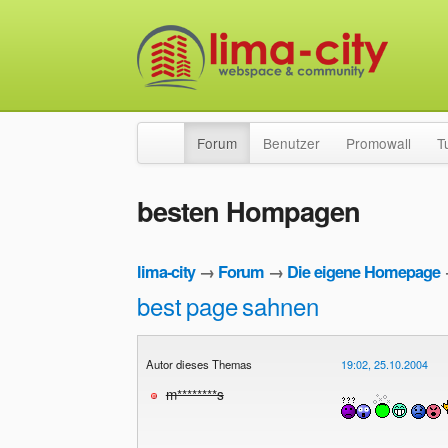
Forum
Benutzer
Promowall
T
besten Hompagen
lima-city
→
Forum
→
Die eigene Homepage
best
page
sahnen
Autor dieses Themas
19:02, 25.10.2004
m********s