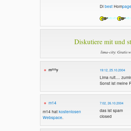
Di
best
Hom
pag
Diskutiere mit und st
lima-city: Gratis 
m***y
19:12, 25.10.2004
Lima rult.... zum
Sonst ist meine 
m14
7:02, 26.10.2004
das ist spam
m14 hat
kostenlosen
closed
Webspace
.