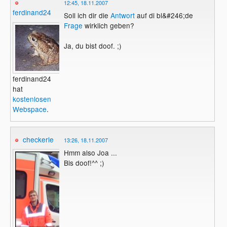
12:45, 18.11.2007
ferdinand24
Soll ich dir die
Antwort
auf di bl&#246;de
Frage
wirklich geben?
Ja, du bist doof. ;)
ferdinand24
hat
kostenlosen
Webspace
.
checkerle
13:26, 18.11.2007
Hmm also Joa ...
Bis doof!^^ ;)