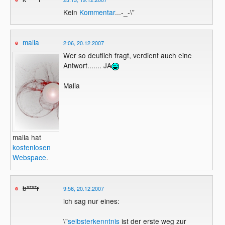
Kein
Kommentar
...-_-\"
malia
2:06, 20.12.2007
Wer so deutlich fragt, verdient auch eine
Antwort....... JA
Malia
malia hat
kostenlosen
Webspace
.
b****r
9:56, 20.12.2007
ich sag nur eines:
\"
selbsterkenntnis
ist der erste weg zur