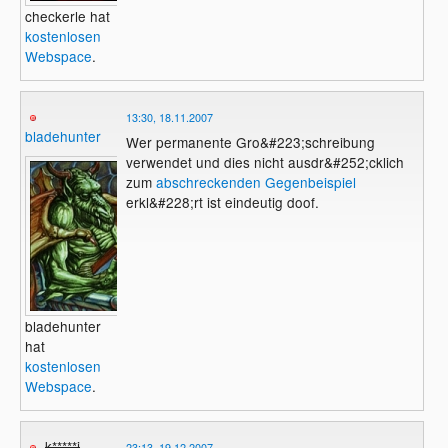
checkerle hat
kostenlosen
Webspace
.
13:30, 18.11.2007
bladehunter
Wer permanente Gro&#223;schreibung
verwendet und dies nicht ausdr&#252;cklich
zum
abschreckenden Gegenbeispiel
erkl&#228;rt ist eindeutig doof.
bladehunter
hat
kostenlosen
Webspace
.
k*****i
23:13, 19.12.2007