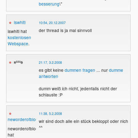
besserung
\"
iswhiti
10:54, 20.12.2007
der thread is ja mal sinnvoll
iswhiti hat
kostenlosen
Webspace
.
x***s
21:17, 3.2.2008
es gibt keine
dummen fragen
... nur
dumme
antworten
dumm weiß ich nicht, jedenfalls nicht der
schlauste :P
11:38, 5.2.2008
neworderofblood
wir sind doch alle ein stück bekloppt oder nich
^^
neworderofblood
hat