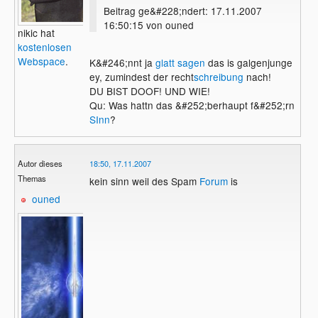
Beitrag ge&#228;ndert: 17.11.2007
16:50:15 von ouned
nikic hat
kostenlosen
Webspace
.
K&#246;nnt ja
glatt sagen
das is galgenjunge
ey, zumindest der recht
schreibung
nach!
DU BIST DOOF! UND WIE!
Qu: Was hattn das &#252;berhaupt f&#252;rn
SInn
?
Autor dieses
18:50, 17.11.2007
Themas
kein sinn weil des Spam
Forum
is
ouned