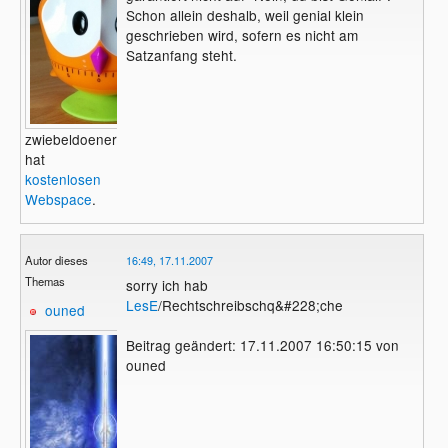
Schon allein deshalb, weil genial klein
geschrieben wird, sofern es nicht am
Satzanfang steht.
zwiebeldoener
hat
kostenlosen
Webspace
.
Autor dieses
16:49, 17.11.2007
Themas
sorry ich hab
LesE
/Rechtschreibschq&#228;che
ouned
Beitrag geändert: 17.11.2007 16:50:15 von
ouned