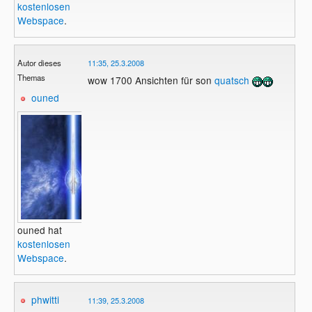
kostenlosen
Webspace
.
Autor dieses
11:35, 25.3.2008
Themas
wow 1700 Ansichten für son
quatsch
ouned
ouned hat
kostenlosen
Webspace
.
phwitti
11:39, 25.3.2008