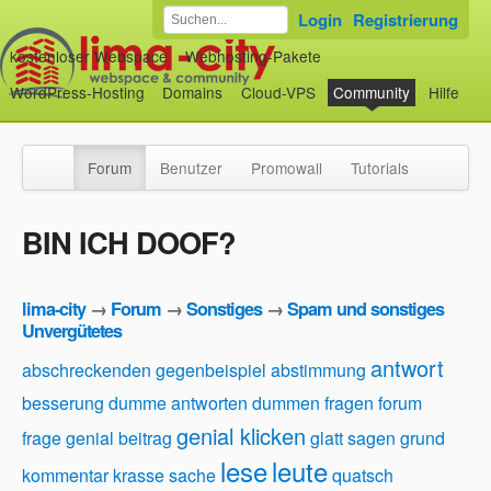
Login
Registrierung
kostenloser Webspace
Webhosting-Pakete
WordPress-Hosting
Domains
Cloud-VPS
Community
Hilfe
Forum
Benutzer
Promowall
Tutorials
BIN ICH DOOF?
lima-city
→
Forum
→
Sonstiges
→
Spam und sonstiges
Unvergütetes
antwort
abschreckenden gegenbeispiel
abstimmung
besserung
dumme antworten
dummen fragen
forum
genial klicken
frage
genial beitrag
glatt sagen
grund
lese
leute
kommentar
krasse sache
quatsch