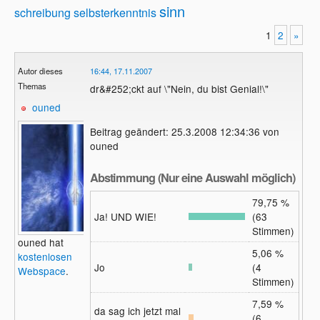
sinn
schreibung
selbsterkenntnis
1
2
»
Autor dieses
16:44, 17.11.2007
Themas
dr&#252;ckt auf \"Nein, du bist Genial!\"
ouned
Beitrag geändert: 25.3.2008 12:34:36 von
ouned
Abstimmung (Nur eine Auswahl möglich)
79,75 %
Ja! UND WIE!
(63
Stimmen)
ouned hat
5,06 %
kostenlosen
Jo
(4
Webspace
.
Stimmen)
7,59 %
da sag ich jetzt mal
(6