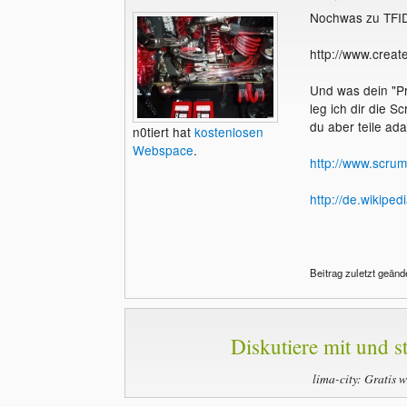
Nochwas zu TFID
http://www.creat
Und was dein "Pr
leg ich dir die 
du aber teile adap
n0tiert hat
kostenlosen
Webspace
.
http://www.scrum
http://de.wikiped
Beitrag zuletzt geände
Diskutiere mit und st
lima-city: Gratis 