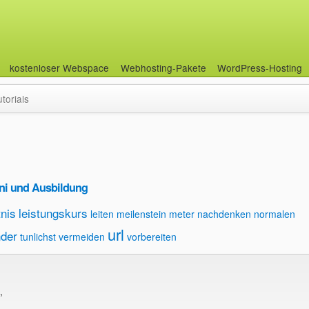
kostenloser Webspace
Webhosting-Pakete
WordPress-Hosting
utorials
ni und Ausbildung
nis
leistungskurs
leiten
meilenstein
meter
nachdenken
normalen
url
der
tunlichst vermeiden
vorbereiten
,