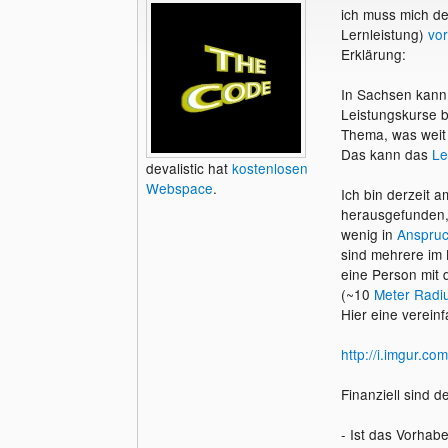
ich muss mich de
Lernleistung)
vor
Erklärung:
In Sachsen kan
Leistungskurse 
Thema, was weit
Das kann das
Le
devalistic hat
kostenlosen
Webspace
.
Ich bin derzeit 
herausgefunden, 
wenig in
Anspru
sind mehrere im
eine Person mit
(~10
Meter
Radi
Hier eine verein
http://i.imgur.c
Finanziell sind 
- Ist das Vorhab