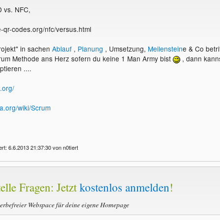
 vs. NFC,
e-qr-codes.org/nfc/versus.html
ojekt" in sachen
Ablauf
,
Planung
, Umsetzung,
Meilenstein
e & Co betrif
Scrum Methode ans Herz sofern du keine 1 Man Army bist
, dann kann
tieren ....
.org/
ia.org/wiki/Scrum
rt: 6.6.2013 21:37:30 von n0tiert
elle Fragen: Jetzt
kostenlos anmelden
!
werbefreier Webspace für deine eigene Homepage