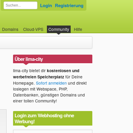
Login
Registrierung
Domains
Cloud-VPS
Community
Hilfe
Über lima-city
lima-city bietet dir
kostenlosen und
für Deine
werbefreien Speicherplatz
Homepage.
Sofort anmelden
und direkt
loslegen mit Webspace, PHP,
Datenbanken, günstigen Domains und
einer tollen Community!
Login zum Webhosting ohne
Werbung!