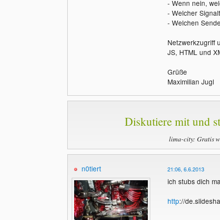
- Wenn nein, wel
- Welcher Signa
- Welchen Send
Netzwerkzugriff 
JS, HTML und XML
Grüße
Maximilian Jugl
Diskutiere mit und st
lima-city: Gratis 
n0tiert
21:06, 6.6.2013
ich stubs dich mal
http
://de.slidesh