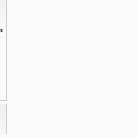
ft
st