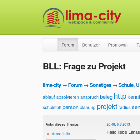
Forum
Benutzer
Promowall
T
BLL: Frage zu Projekt
lima-city
→
Forum
→
Sonstiges
→
Schule, U
http
beleg
kennt
ablauf
absolvieren
anspruch
projekt
person
sen
schulstoff
planung
radius
Autor dieses Themas
20:46, 6.6.2013
Hallo liebe Limas
devalistic