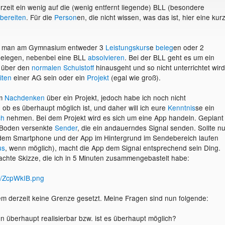
rzeit ein wenig auf die (wenig entfernt liegende) BLL (besondere
bereiten
. Für die
Person
en, die nicht wissen, was das ist, hier eine kur
n man am Gymnasium entweder 3
Leistungskurs
e
beleg
en oder 2
belegen, nebenbei eine BLL
absolvieren
. Bei der BLL geht es um ein
 über den
normalen Schulstoff
hinausgeht und so nicht unterrichtet wird
iten
einer AG sein oder ein
Projekt
(egal wie groß).
am
Nachdenken
über ein Projekt, jedoch habe ich noch nicht
ob es überhaupt möglich ist, und daher will ich eure
Kenntnis
se ein
ch
nehmen. Bei dem Projekt wird es sich um eine App handeln. Geplant
 Boden versenkte
Sender
, die ein andauerndes Signal senden. Sollte n
 dem Smartphone und der App im Hintergrund im Sendebereich laufen
us
, wenn möglich), macht die App dem Signal entsprechend sein Ding.
fachte Skizze, die ich in 5 Minuten zusammengebastelt habe:
om/ZcpWkIB.png
dem derzeit keine Grenze gesetzt. Meine Fragen sind nun folgende:
en überhaupt realisierbar bzw. ist es überhaupt möglich?