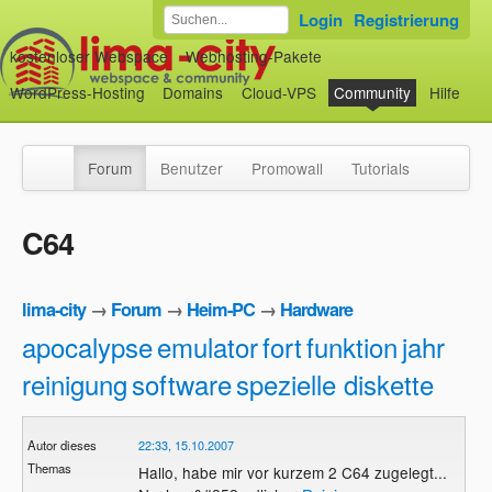
Login
Registrierung
kostenloser Webspace
Webhosting-Pakete
WordPress-Hosting
Domains
Cloud-VPS
Community
Hilfe
Forum
Benutzer
Promowall
Tutorials
C64
lima-city
→
Forum
→
Heim-PC
→
Hardware
apocalypse
emulator
fort
funktion
jahr
reinigung
software
spezielle diskette
Autor dieses
22:33, 15.10.2007
Themas
Hallo, habe mir vor kurzem 2 C64 zugelegt...