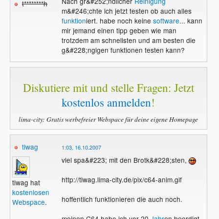
Nach gr&#252;ndlicher
Reinigung
t********h
m&#246;chte ich jetzt testen ob auch alles
funktion
iert. habe noch keine
software
... kann
mir jemand einen tipp geben wie man
trotzdem am schnellsten und am besten die
g&#228;ngigen funktionen testen kann?
Diskutiere mit und stelle Fragen: Jetzt
kostenlos anmelden
!
lima-city: Gratis werbefreier Webspace für deine eigene Homepage
tiwag
1:03, 16.10.2007
viel spa&#223; mit den Brotk&#228;sten,
http://tiwag.lima-city.de/pix/c64-anim.gif
tiwag hat
kostenlosen
hoffentlich funktionieren die auch noch.
Webspace
.
meinen C64 habe ich vor 20
Jahr
en beerdigt