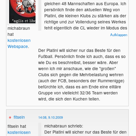
gleichen 48 Mannschaften aus Europa. Ich
persönlich finde den aktuellen Weg von
Platini, die kleinen Klubs zu stärken als der
richtige und zur Vollendung seines Werkes
fehlt eigentlich die CL wieder im Modus des
michabraun
Europapokals der Landesmeister spielen
hat
Aufklappen
zu lassen.....
kostenlosen
Webspace
.
Der Platini will sicher nur das Beste für den
Fußball. Persönlich finde ich auch, dass es so
wie Du es beschreibst, besser wäre. Aber
wenn ich mir anschaue, wie die "großen"
Clubs sich gegen die Mehrbelastung wehren
(auch der FCB, besonders der Rummenigge)
befürchte ich, dass es am Ende eine elitäre
Gruppe von vielleicht 32/36 Team werden
wird, die sich den Kuchen teilen.
fitsein
14:08, 9.10.2009
michabraun schrieb:
fitsein hat
Der Platini will sicher nur das Beste für den
kostenlosen