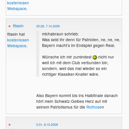
kostenlosen
Webspace
.
fitsein
20:26, 7.10.2009
michabraun schrieb:
fitsein hat
Was seid Ihr denn für Patrioten, ne, ne, ne,
kostenlosen
Bayern macht's im Endspiel gegen Real.
Webspace
.
Wünsche ich mir zumindest
nicht nur
weil ich mit dem Club verbunden bin,
sondern, weil das mal wieder so ein
richtiger Klassiker-Knaller wäre.
Also Bayern kommt bis ins Halbfinale danach
hört mein Schwatz-Gelbes Herz auf mit
seinem Patriotismus für die
Rothose
n
0:31, 8.10.2009