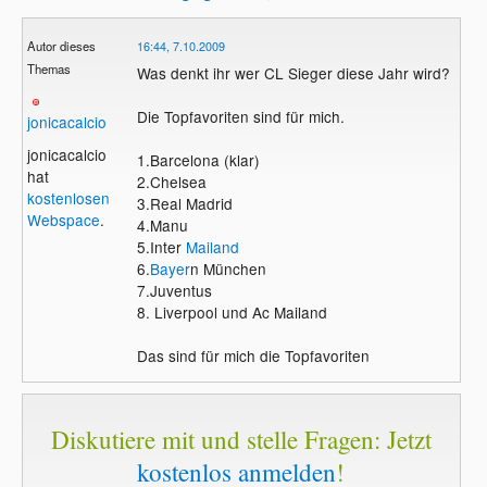
Autor dieses
16:44, 7.10.2009
Themas
Was denkt ihr wer CL Sieger diese Jahr wird?
Die Topfavoriten sind für mich.
jonicacalcio
jonicacalcio
1.Barcelona (klar)
hat
2.Chelsea
kostenlosen
3.Real Madrid
Webspace
.
4.Manu
5.Inter
Mailand
6.
Bayer
n München
7.Juventus
8. Liverpool und Ac Mailand
Das sind für mich die Topfavoriten
Diskutiere mit und stelle Fragen: Jetzt
kostenlos anmelden
!