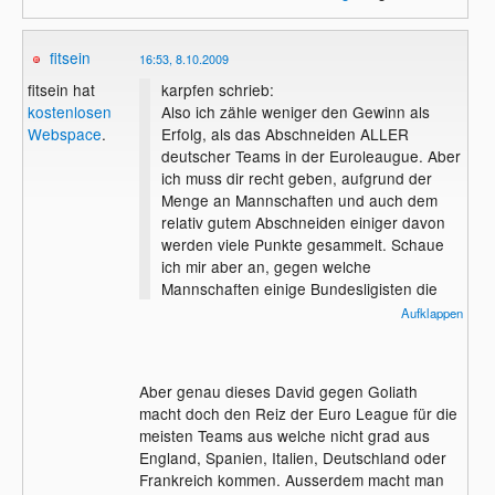
fitsein
16:53, 8.10.2009
karpfen schrieb:
fitsein hat
Also ich zähle weniger den Gewinn als
kostenlosen
Erfolg, als das Abschneiden ALLER
Webspace
.
deutscher Teams in der Euroleaugue. Aber
ich muss dir recht geben, aufgrund der
Menge an Mannschaften und auch dem
relativ gutem Abschneiden einiger davon
werden viele Punkte gesammelt. Schaue
ich mir aber an, gegen welche
Mannschaften einige Bundesligisten die
Segel streichen kann einem schon schlecht
Aufklappen
werden. Da werden immer wieder
vermeintlich schwache Gegner
unterschätzt. Sowas gibt es halt in der CL
Aber genau dieses David gegen Goliath
nicht, weil es dort nahezu keine
macht doch den Reiz der Euro League für die
schwachen Gegner gibt.
meisten Teams aus welche nicht grad aus
England, Spanien, Italien, Deutschland oder
Frankreich kommen. Ausserdem macht man