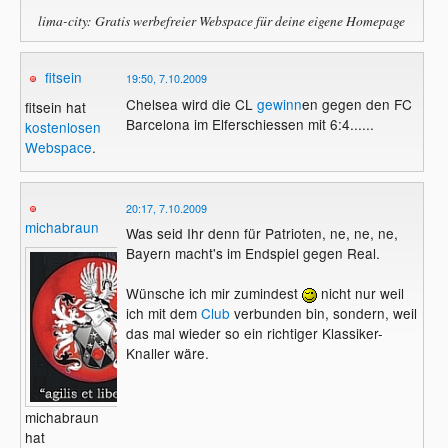
lima-city: Gratis werbefreier Webspace für deine eigene Homepage
fitsein
19:50, 7.10.2009
Chelsea wird die CL
gewinn
en gegen den FC
fitsein hat
Barcelona im Elferschiessen mit 6:4......
kostenlosen
Webspace
.
20:17, 7.10.2009
michabraun
Was seid Ihr denn für Patrioten, ne, ne, ne,
Bayern macht's im Endspiel gegen Real.
Wünsche ich mir zumindest
nicht nur weil
ich mit dem
Club
verbunden bin, sondern, weil
das mal wieder so ein richtiger Klassiker-
Knaller wäre.
michabraun
hat