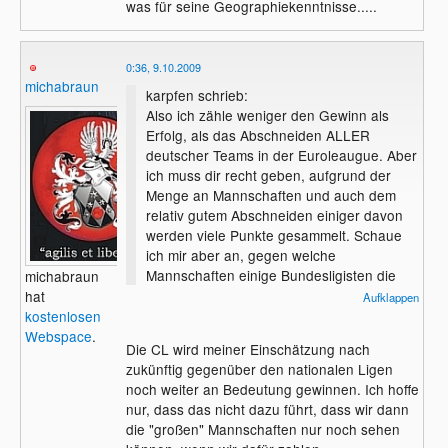
was für seine Geographiekenntnisse.....
0:36, 9.10.2009
michabraun
karpfen schrieb:
Also ich zähle weniger den Gewinn als
Erfolg, als das Abschneiden ALLER
deutscher Teams in der Euroleaugue. Aber
ich muss dir recht geben, aufgrund der
Menge an Mannschaften und auch dem
relativ gutem Abschneiden einiger davon
werden viele Punkte gesammelt. Schaue
ich mir aber an, gegen welche
Mannschaften einige Bundesligisten die
michabraun
Segel streichen kann einem schon schlecht
hat
Aufklappen
werden. Da werden immer wieder
kostenlosen
vermeintlich schwache Gegner
Webspace
.
Die CL wird meiner Einschätzung nach
unterschätzt. Sowas gibt es halt in der CL
zukünftig gegenüber den nationalen Ligen
nicht, weil es dort nahezu keine
noch weiter an Bedeutung gewinnen. Ich hoffe
schwachen Gegner gibt.
nur, dass das nicht dazu führt, dass wir dann
die "großen" Mannschaften nur noch sehen