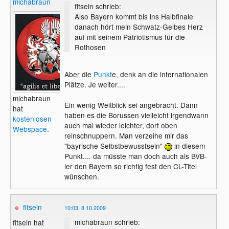
michabraun
fitsein schrieb:
Also Bayern kommt bis ins Halbfinale
danach hört mein Schwatz-Gelbes Herz
auf mit seinem Patriotismus für die
Rothosen
Aber die
Punkt
e, denk an die internationalen
Plätze. Je weiter....
michabraun
Ein wenig Weitblick sei angebracht. Dann
hat
haben es die Borussen vielleicht irgendwann
kostenlosen
auch mal wieder leichter, dort oben
Webspace
.
reinschnuppern. Man verzeihe mir das
"bayrische Selbstbewusstsein"
in diesem
Punkt.... da müsste man doch auch als BVB-
ler den Bayern so richtig fest den CL-Titel
wünschen.
fitsein
10:03, 8.10.2009
michabraun schrieb:
fitsein hat