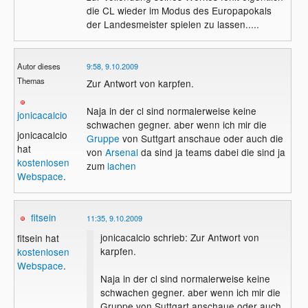
die CL wieder im Modus des Europapokals
der Landesmeister spielen zu lassen.....
Autor dieses
9:58, 9.10.2009
Themas
Zur Antwort von karpfen.
Naja in der cl sind normalerweise keine
jonicacalcio
schwachen gegner. aber wenn ich mir die
jonicacalcio
Gruppe
von Suttgart anschaue oder auch die
hat
von
Arsenal
da sind ja teams dabei die sind ja
kostenlosen
zum
lachen
Webspace
.
fitsein
11:35, 9.10.2009
jonicacalcio schrieb: Zur Antwort von
fitsein hat
karpfen.
kostenlosen
Webspace
.
Naja in der cl sind normalerweise keine
schwachen gegner. aber wenn ich mir die
Gruppe von Suttgart anschaue oder auch