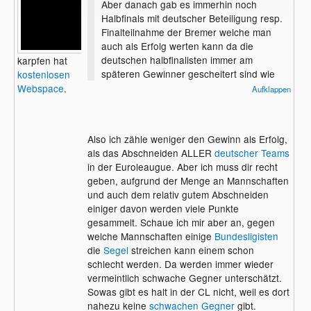
Aber danach gab es immerhin noch
Halbfinals mit deutscher Beteiligung resp.
Finalteilnahme der Bremer welche man
auch als Erfolg werten kann da die
deutschen halbfinalisten immer am
karpfen hat
späteren Gewinner gescheitert sind wie
kostenlosen
1998 Herne-West an Inter Mailand oder
Webspace
.
Aufklappen
2008 Bayern an Zenit St. Petersburg.......
Was aber bewiesen ist, ist dass der
Also ich zähle weniger den Gewinn als Erfolg,
Rückstand auf Italien nur durch die guten
als das Abschneiden ALLER
deutscher Teams
Ergebnisse der letzten Jahre im UEFA-Cup
in der Euroleaugue. Aber ich muss dir recht
aufgeholt werden konnte und daher muss
geben, aufgrund der Menge an Mannschaften
man davon ausgehen dass die
und auch dem relativ gutem Abschneiden
Hauotpunkte wieder von dort kommen
einiger davon werden viele Punkte
werden diese Saison.....
gesammelt. Schaue ich mir aber an, gegen
welche Mannschaften einige
Bundesligisten
die
Segel
streichen kann einem schon
schlecht werden. Da werden immer wieder
vermeintlich schwache Gegner unterschätzt.
Sowas gibt es halt in der CL nicht, weil es dort
nahezu keine
schwachen Gegner
gibt.