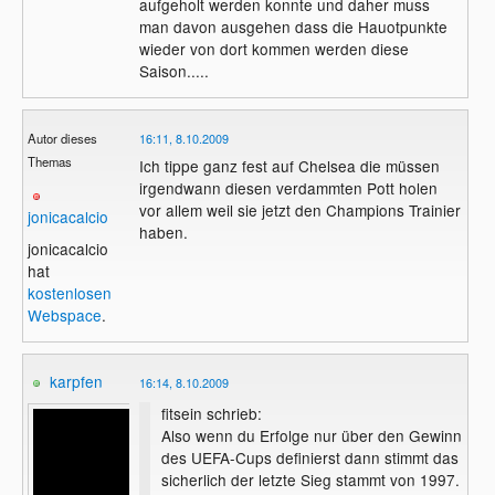
aufgeholt werden konnte und daher muss
man davon ausgehen dass die Hauotpunkte
wieder von dort kommen werden diese
Saison.....
Autor dieses
16:11, 8.10.2009
Themas
Ich tippe ganz fest auf Chelsea die müssen
irgendwann diesen verdammten Pott holen
vor allem weil sie jetzt den Champions Trainier
jonicacalcio
haben.
jonicacalcio
hat
kostenlosen
Webspace
.
karpfen
16:14, 8.10.2009
fitsein schrieb:
Also wenn du Erfolge nur über den Gewinn
des UEFA-Cups definierst dann stimmt das
sicherlich der letzte Sieg stammt von 1997.