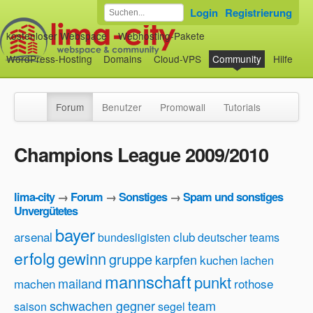
Login
Registrierung
kostenloser Webspace
Webhosting-Pakete
WordPress-Hosting
Domains
Cloud-VPS
Community
Hilfe
Forum
Benutzer
Promowall
Tutorials
Champions League 2009/2010
lima-city
→
Forum
→
Sonstiges
→
Spam und sonstiges
Unvergütetes
bayer
arsenal
club
bundesligisten
deutscher teams
erfolg
gewinn
gruppe
karpfen
kuchen
lachen
mannschaft
punkt
mailand
machen
rothose
schwachen gegner
team
saison
segel