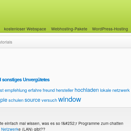
kostenloser Webspace
Webhosting-Pakete
WordPress-Hosting
utorials
 sonstiges Unvergütetes
hochladen
st
empfehlung
erfahre
freund
hersteller
lokale netzwerk
window
ple
source
schulen
versuch
llte einfach mal wissen, was es so f&#252;r Programme zum chatten
e Netzwerk
e (LAN) gibt??