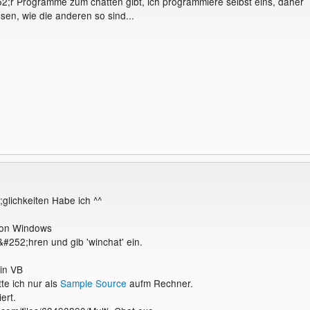
2;r Programme zum chatten gibt, ich programmiere selbst eins, daher
ssen, wie die anderen so sind...
glichkeiten Habe ich ^^
von Windows
#252;hren und gib 'winchat' ein.
in VB
tte ich nur als
Sample
Source
aufm Rechner.
ert.