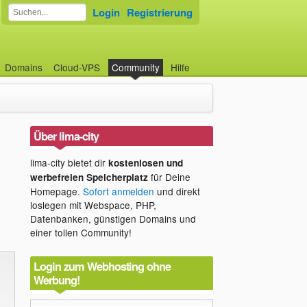
Login
Registrierung
Domains
Cloud-VPS
Community
Hilfe
Über lima-city
lima-city bietet dir
kostenlosen und
für Deine
werbefreien Speicherplatz
Homepage.
Sofort anmelden
und direkt
loslegen mit Webspace, PHP,
Datenbanken, günstigen Domains und
einer tollen Community!
Login zum Webhosting ohne
Werbung!