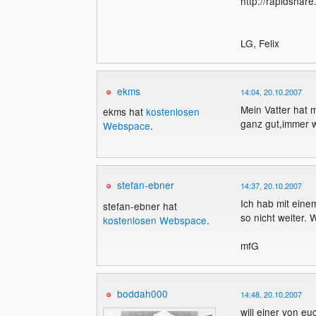
http://rapidshar
LG, Felix
ekms
14:04, 20.10.2007
Mein Vatter hat 
ekms hat
kostenlosen
ganz gut,immer 
Webspace
.
stefan-ebner
14:37, 20.10.2007
Ich hab mit ein
stefan-ebner hat
so nicht weiter.
kostenlosen Webspace
.
mfG
boddah000
14:48, 20.10.2007
will einer von e