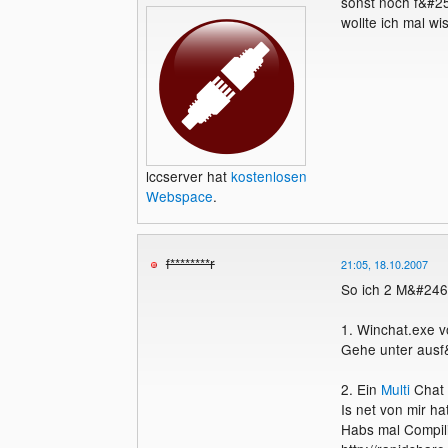
sonst noch f&#25
wollte ich mal wi
lccserver hat
kostenlosen
Webspace
.
f********r
21:05, 18.10.2007
So ich 2 M&#246;
1. Winchat.exe 
Gehe unter ausf&
2. Ein
Multi
Chat 
Is net von mir ha
Habs mal Compili