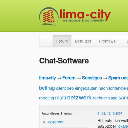
Forum
Benutzer
Promowall
T
Chat-Software
lima-city
→
Forum
→
Sonstiges
→
Spam und
beitrag
client
deb
eingebauten nachrichtendien
netzwerk
multi
sam
meeting
rechner
sage
Autor dieses Themas
11:12, 18.10.2007
Hi Leute, ich wo
lccserver
&#252;ber
lokal