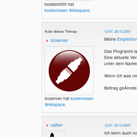
boddah000 hat
kostenlosen Webspace
.
Autor dieses Themas
12:47, 28.10.2007
Meine
Empfehlu
lccserver
Das Programm ist
Eine aktuelle V
unter dem Namen 
Wenn ich was n
Beitrag geÃ¤nder
lccserver hat
kostenlosen
Webspace
.
catfan
12:07, 29.10.2007
Ich kenn auch no