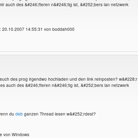
 mir auch des &#246;fteren n&#246;tig ist, &#252;bers lan netzwerk
: 20.10.2007 14:55:31 von boddah000
n euch des prog irgendwo hochladen und den link reinposten? w&#228;r
l es auch des &#246;fteren n&#246;tig ist, &#252;bers lan netzwerk
wenn du
deb
ganzen Thread lesen w&#252;rdest?
xe von Windows