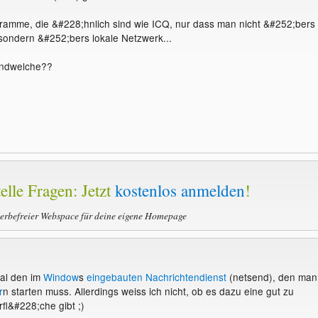
ramme, die &#228;hnlich sind wie ICQ, nur dass man nicht &#252;bers
, sondern &#252;bers lokale Netzwerk...
endwelche??
elle Fragen: Jetzt
kostenlos anmelden
!
werbefreier Webspace für deine eigene Homepage
al den im
Window
s
eingebauten Nachrichtendienst
(netsend), den man
r
n starten muss. Allerdings weiss ich nicht, ob es dazu eine gut zu
l&#228;che gibt ;)