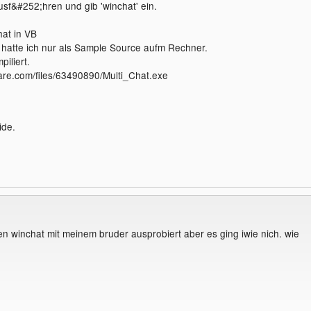
sf&#252;hren und gib 'winchat' ein.
hat in VB
r hatte ich nur als Sample Source aufm Rechner.
iliert.
hare.com/files/63490890/Multi_Chat.exe
ide.
den winchat mit meinem bruder ausprobiert aber es ging iwie nich. wie
?