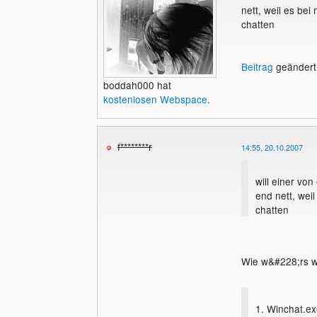
nett, weil es bei
chatten
Beitrag
geändert
boddah000 hat
kostenlosen Webspace
.
f********r
14:55, 20.10.2007
will einer vo
end nett, wei
chatten
Wie w&#228;rs 
1. Winchat.e