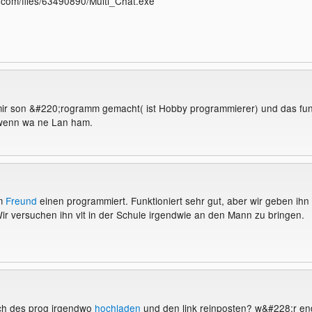
e.com/files/63490890/Multi_Chat.exe
mir son &#220;rogramm gemacht( ist Hobby programmierer) und das fun
wenn wa ne Lan ham.
em
Freund
einen programmiert. Funktioniert sehr gut, aber wir geben ihn
 Wir versuchen ihn vlt in der Schule irgendwie an den Mann zu bringen.
uch des prog irgendwo
hochladen
und den link reinposten? w&#228;r en