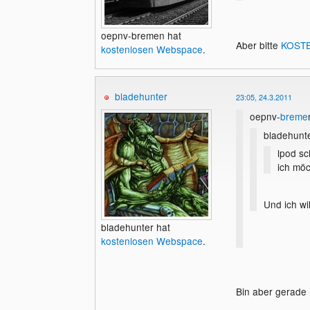
oepnv-bremen hat
Aber bitte
KOSTE
kostenlosen Webspace
.
bladehunter
23:05, 24.3.2011
oepnv-
breme
bladehunte
lpod sc
ich mö
Und ich wil
bladehunter hat
kostenlosen Webspace
.
Aber bitte K
Bin aber gerade