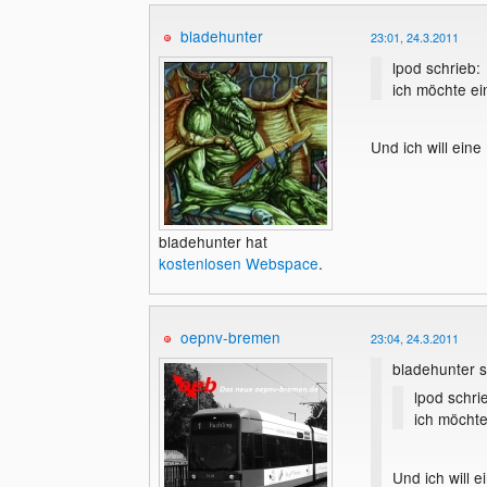
bladehunter
23:01, 24.3.2011
lpod schrieb:
ich möchte e
Und ich will eine
bladehunter hat
kostenlosen Webspace
.
oepnv-bremen
23:04, 24.3.2011
bladehunter s
lpod schri
ich möcht
Und ich will e