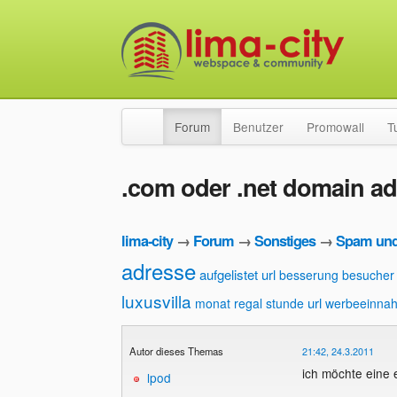
Forum
Benutzer
Promowall
T
.com oder .net domain 
lima-city
→
Forum
→
Sonstiges
→
Spam und
adresse
aufgelistet url
besserung
besucher
luxusvilla
url
monat
regal
stunde
werbeeinna
Autor dieses Themas
21:42, 24.3.2011
ich möchte eine 
lpod