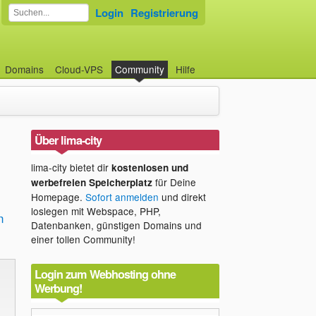
Login
Registrierung
Domains
Cloud-VPS
Community
Hilfe
Über lima-city
lima-city bietet dir
kostenlosen und
für Deine
werbefreien Speicherplatz
Homepage.
Sofort anmelden
und direkt
loslegen mit Webspace, PHP,
n
Datenbanken, günstigen Domains und
einer tollen Community!
Login zum Webhosting ohne
Werbung!