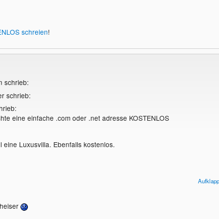
NLOS schreien
!
n schrieb:
r schrieb:
hrieb:
chte eine einfache .com oder .net adresse KOSTENLOS
l eine Luxusvilla. Ebenfalls kostenlos.
OSTENLOS schreien!
Aufklap
 heiser