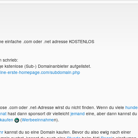
ine einfache .com oder .net adresse KOSTENLOS
 schrieb:
ige kstenlose (Sub-) Domainanbieter aufgelistet.
eine-erste-homepage.com/subdomain.php
lose .com oder .net-Adresse wirst du nicht finden. Wenn du viele
hunde
nat
hast dann sponsort dir vielleicht
jemand
eine, aber dann kannst du
kaufen
(
Werbeeinnahme
n).
hr
kannst du so eine Domain kaufen. Bevor du also ewig nach einer
main suchst, kannst du auch eine
Stunde
beim Aldi
Regal
e einräumen