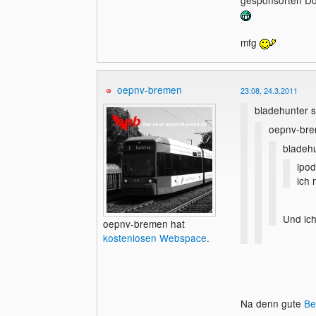
mfg
oepnv-bremen
23:08, 24.3.2011
bladehunter s
oepnv-bre
bladehu
lpod
ich
Und ich
oepnv-bremen hat
kostenlosen Webspace
.
Aber bitt
Bin aber ger
Na denn gute
Be