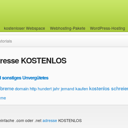
kostenloser Webspace
Webhosting-Pakete
WordPress-Hosting
utorials
adresse KOSTENLOS
 sonstiges Unvergütetes
breme
kostenlos schreie
domain
http
kaufen
hundert
jahr
jemand
hme
einfache .com oder .net
adresse
KOSTENLOS