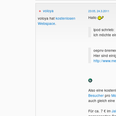
voloya
23:05, 24.3.2011
Hallo
voloya hat
kostenlosen
Webspace
.
lpod schrieb:
ich möchte e
oepnv-bremen
Hier sind ein
http://www.m
Also eine kosten
Besucher
pro
Mo
auch gleich eine
Für ca. 7 € im
Ja
gesponsorten Do