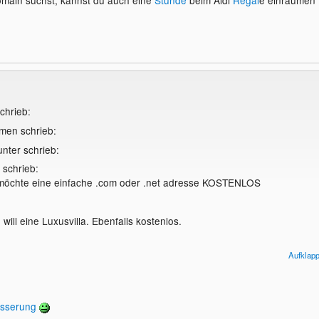
chrieb:
men schrieb:
nter schrieb:
 schrieb:
 möchte eine einfache .com oder .net adresse KOSTENLOS
 will eine Luxusvilla. Ebenfalls kostenlos.
Aufklap
e KOSTENLOS schreien!
ade heiser
sserung