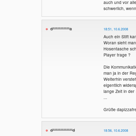
auch und vor all
schwerlich, wenn
d***********a
18:51, 10.6.2008
Auch ein Stift k
Woran sieht man 
Hosentasche scha
Player trage ?
Die Kommunikatio
man ja in der R
Weiterhin versteh
eigentlich widers
lange Zeit in de
...
Grüße dapizzafr
d*************d
18:56, 10.6.2008