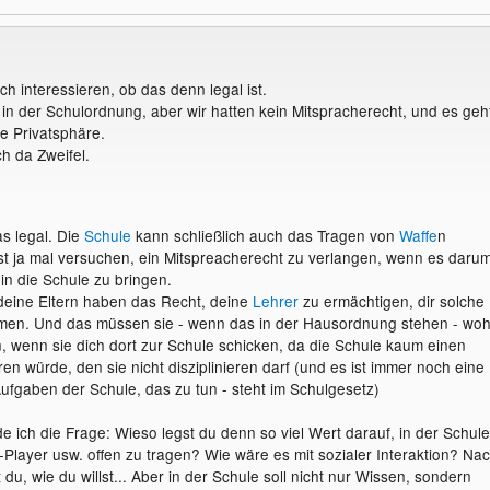
h interessieren, ob das denn legal ist.
 in der Schulordnung, aber wir hatten kein Mitspracherecht, und es geh
ie Privatsphäre.
h da Zweifel.
as legal. Die
Schule
kann schließlich auch das Tragen von
Waffe
n
t ja mal versuchen, ein Mitspreacherecht zu verlangen, wenn es daru
in die Schule zu bringen.
deine Eltern haben das Recht, deine
Lehrer
zu ermächtigen, dir solche
en. Und das müssen sie - wenn das in der Hausordnung stehen - woh
un, wenn sie dich dort zur Schule schicken, da die Schule kaum einen
en würde, den sie nicht disziplinieren darf (und es ist immer noch eine
Aufgaben der Schule, das zu tun - steht im Schulgesetz)
nde ich die Frage: Wieso legst du denn so viel Wert darauf, in der Schule
Player usw. offen zu tragen? Wie wäre es mit sozialer Interaktion? Na
 du, wie du willst... Aber in der Schule soll nicht nur Wissen, sondern