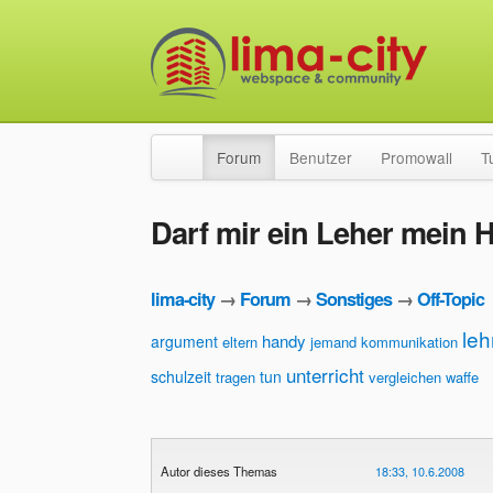
Forum
Benutzer
Promowall
T
Darf mir ein Leher mein
lima-city
→
Forum
→
Sonstiges
→
Off-Topic
leh
handy
argument
eltern
jemand
kommunikation
unterricht
schulzeit
tun
tragen
vergleichen
waffe
Autor dieses Themas
18:33, 10.6.2008