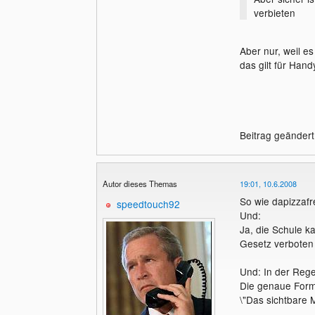
verbieten
Aber nur, weil es
das gilt für Hand
Beitrag geändert
Autor dieses Themas
19:01, 10.6.2008
So wie dapizzafr
speedtouch92
Und:
Ja, die Schule k
Gesetz verboten 
Und: In der Rege
Die genaue Formu
\"Das sichtbare 