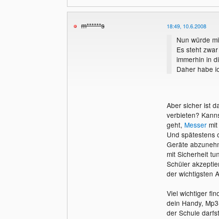
m******s
18:49, 10.6.2008
Nun würde mic
Es steht zwar
immerhin in d
Daher habe ic
Aber sicher ist d
verbieten? Kanns
geht,
Messer
mit 
Und spätestens 
Geräte abzunehm
mit Sicherheit t
Schüler akzeptier
der wichtigsten 
Viel wichtiger fi
dein Handy, Mp3-
der Schule darfst