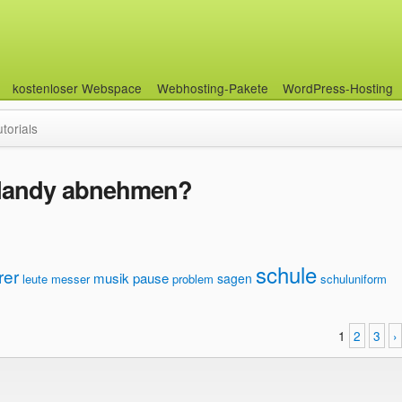
kostenloser Webspace
Webhosting-Pakete
WordPress-Hosting
utorials
 Handy abnehmen?
schule
rer
musik
pause
sagen
leute
messer
problem
schuluniform
1
2
3
›