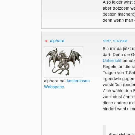
Also leider wirs
aber trotzdem we
petition machen;
denn wenn man di
alphara
18:57, 10.6.2008
Bin mir da jetzt 
darf. Denn die G
Unterricht
benutzt
Regeln, an die si
Tragen von T-Shir
irgendwie gegen 
alphara hat
kostenlosen
verstoßen (bedeut
Webspace
.
\"Ich wähle den 
zumindest ähnlic
diese andere nic
hindert wohl nie
Aber sicher i