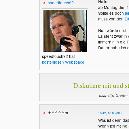
Hallo,
speedtouch92
ab Montag den 1
Sollte es doch
j
muss von den
El
Nun würde mich i
Es steht zwar in
immerhin in die P
Daher habe ich d
speedtouch92 hat
kostenlosen Webspace
.
Diskutiere mit und st
lima-city: Gratis 
d***********a
18:42, 10.6.2008
Was ist denn das
Wenn ich meine St