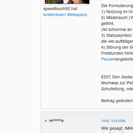
Die Formulierun
speedtouch92 hat
1) Nutzung im Un
kostenlosen Webspace
.
2) Missbrauch (V
gefilmt.
(Ist schonmal an
3) Statussymbol:
die viel auffällige
4) Störung der S
Freistunden hint
Pause
nangebote
EDIT: Den Gedank
Nochwas zur Peti
Schulleitung, od
Beitrag geänder
m******s
19:02, 10.6.2008
Wie gesagt, IMH