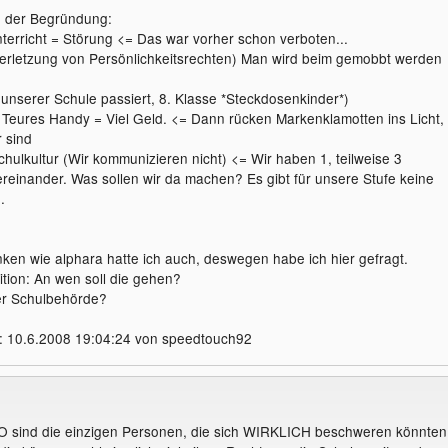
g der Begründung:
terricht = Störung <= Das war vorher schon verboten...
erletzung von Persönlichkeitsrechten) Man wird beim gemobbt werden
 unserer Schule passiert, 8. Klasse *Steckdosenkinder*)
 Teures Handy = Viel Geld. <= Dann rücken Markenklamotten ins Licht,
r sind
chulkultur (Wir kommunizieren nicht) <= Wir haben 1, teilweise 3
ereinander. Was sollen wir da machen? Es gibt für unsere Stufe keine
.
en wie alphara hatte ich auch, deswegen habe ich hier gefragt.
tion: An wen soll die gehen?
er Schulbehörde?
t: 10.6.2008 19:04:24 von speedtouch92
O sind die einzigen Personen, die sich WIRKLICH beschweren könnten