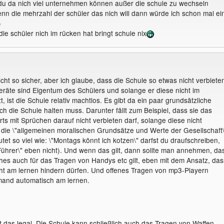
t du da nich viel unternehmen können außer die schule zu wechseln
nn die mehrzahl der schüler das nich will dann würde ich schon mal ei
)
e schüler nich im rücken hat bringt schule nix
nicht so sicher, aber ich glaube, dass die Schule so etwas nicht verbiete
eräte sind Eigentum des Schülers und solange er diese nicht im
, ist die Schule relativ machtlos. Es gibt da ein paar grundsätzliche
ch die Schule halten muss. Darunter fällt zum Beispiel, dass sie das
ts mit Sprüchen darauf nicht verbieten darf, solange diese nicht
die \"allgemeinen moralischen Grundsätze und Werte der Gesellschaft\
et so viel wie: \"Montags könnt ich kotzen\" darfst du draufschreiben,
Führer\" eben nicht). Und wenn das gilt, dann sollte man annehmen, da
hes auch für das Tragen von Handys etc gilt, eben mit dem Ansatz, das
ht am lernen hindern dürfen. Und offenes Tragen von mp3-Playern
mand automatisch am lernen.
st das legal. Die Schule kann schließlich auch das Tragen von Waffen