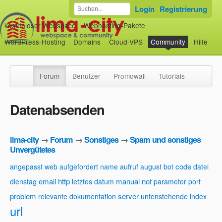
Login
Registrierung
kostenloser Webspace
Webhosting-Pakete
WordPress-Hosting
Domains
Cloud-VPS
Community
Hilfe
Forum
Benutzer
Promowall
Tutorials
Datenabsenden
lima-city
→
Forum
→
Sonstiges
→
Spam und sonstiges
Unvergütetes
code
angepasst web
aufgefordert name
aufruf
august
bot
datei
email
http
manual
not
dienstag
letztes datum
parameter
port
problem
server
relevante dokumentation
untenstehende index
url