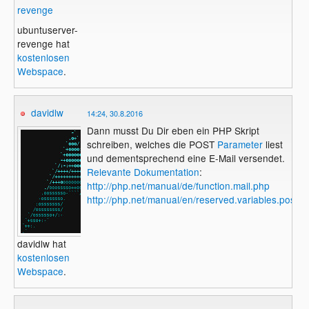
revenge
ubuntuserver-
revenge hat
kostenlosen
Webspace
.
davidlw
14:24, 30.8.2016
Dann musst Du Dir eben ein PHP Skript
schreiben, welches die POST
Parameter
liest
und dementsprechend eine E-Mail versendet.
Relevante Dokumentation
:
http://php.net/manual/de/function.mail.php
http://php.net/manual/en/reserved.variables.post.p
davidlw hat
kostenlosen
Webspace
.