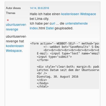
Autor dieses
14:14, 30.8.2016
Themas
Hallo ich habe einen
kostenlosen Webspace
bei Lima-city.
Ich habe per c
url
... die
untenstehende
ubuntuserver-
index
.html
Datei
geuploaded.
revenge
ubuntuserver-
revenge hat
<form action="--WEBBOT-SELF--" method="post">

kostenlosen
        <!--webbot bot="SaveResults" S-Email-A
Webspace
.
        <br><br><br><br><br><br><br><br><br><b
    E-mail: <input type="text" name="email"><b
    <input type="submit">

    </form>

    <div style="clear:both; margin:0; padding:
    Letztes Datum seit dem der Ubuntuserver ge
    <br />

    Dienstag, 30. August 2016

    </div>

    </body>

    </html>