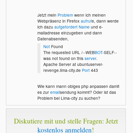
Jetzt mein
Problem
wenn ich meinen
Webpräsenz in Firefox
aufruf
e, dann werde
ich dazu
aufgefordert Name
und e-
mailadresse einzugeben und dann
Datenabsenden,
Not
Found
The requested URL /--WEB
BOT
-SELF--
was not found on this
server
.
Apache Server at ubuntuserver-
revenge.lima-city.de
Port
443
Wie kann mann obiges php anpassen damit
es zur
email
sendung kommt? Oder ist das
Problem bei Lima-city zu suchen?
Diskutiere mit und stelle Fragen: Jetzt
kostenlos anmelden
!