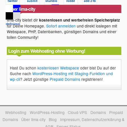
Über lima-city
lima-city bietet dir
kostenlosen und werbefreien Speicherplatz
für Deine Homepage.
Sofort anmelden
und direkt loslegen mit
Webspace, PHP, Datenbanken, günstigen Domains und einer
tollen Community!
Login zum Webhosting ohne Werbung!
Hast Du schon
kostenlosen Webspace
oder bist Du auf der
Suche nach
WordPress-Hosting mit Staging-Funktion und
wp-cli
? Jetzt günstige
Prepaid Domains
registrieren!
Webhosting
WordPress-Hosting
Cloud-VPS
Domains
Prepaid
Domains
Über lima-city
Blog
Impressum, Datenschutzerklärung &
AGB
Server-Status