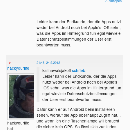
hält mich davon ab überhaupt ein
Aufklappen
Smartphone zu benutzen. Apple traue ich
ich nicht, würde also wenn dann überhaupt
eher ein Android benutzen.
Leider kann der Endkunde, der die Apps nutzt
weder bei Android noch bei Apple's IOS sehn,
Bisher hat sich für mich persönlich aber
was die Apps im Hintergrund tun egal wieviele
noch nicht ein Grund gefunden, so ein
Datenschutzbestimmungen der User erst
modernes Spielzeug zu benutzen. Das
beantworten muss.
steckt alles noch in den Kinderschuhen.
Ich habe mein Handy, damit kann ich
21:43, 24.5.2012
telefonieren und wenn es sein muss auch
hackyourlife
mal eine sms verschicken.
kalinawalsjakoff
schrieb
:
Leider kann der Endkunde, der die Apps
Grüße
nutzt weder bei Android noch bei Apple's
marmota
IOS sehn, was die Apps im Hintergrund tun
egal wieviele Datenschutzbestimmungen
der User erst beantworten muss.
Dafür kann er auf Android beim installieren
sehen, worauf die App überhaupt Zugriff hat...
und wenn ich eine Taschenlampe will braucht
hackyourlife
die sicher kein GPS. So lässt sich zumindest
hat