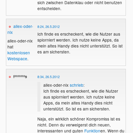
sich zwischen Datenklau oder nicht benutzen
entscheiden.
allex-oder-
8:24, 26.5.2012
nix
Ich finde es erscheckent, wie die Nutzer aus
spiorniert werden. Ich nutze keine Apps, da
allex-oder-nix
mein altes Handy dies nicht unterstützt. So ist
hat
es am sichersten.
kostenlosen
Webspace
.
f*******s
8:34, 26.5.2012
allex-oder-nix
schrieb
:
Ich finde es erscheckent, wie die Nutzer
aus spiorniert werden. Ich nutze keine
Apps, da mein altes Handy dies nicht
unterstützt. So ist es am sichersten.
Naja, ein wirklich schöner Kompromiss ist es
nicht. Denn du verweigerst dich neuen,
interessanten und guten
Funktion
en. Wenn du