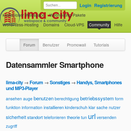
Login
Registrierung
kostenloser Webspace
Webhosting-Pakete
WordPress-Hosting
Domains
Cloud-VPS
Community
Hilfe
Forum
Benutzer
Promowall
Tutorials
Datensammler Smartphone
lima-city
→
Forum
→
Sonstiges
→
Handys, Smartphones
und MP3-Player
benutzen
betriebssystem
ansehen
auge
berechtigung
form
installieren
funktion
information
kinderschuh
klar sache
nutzer
url
sicherheit
standort
theorie
telefonieren
tun
versenden
zugriff