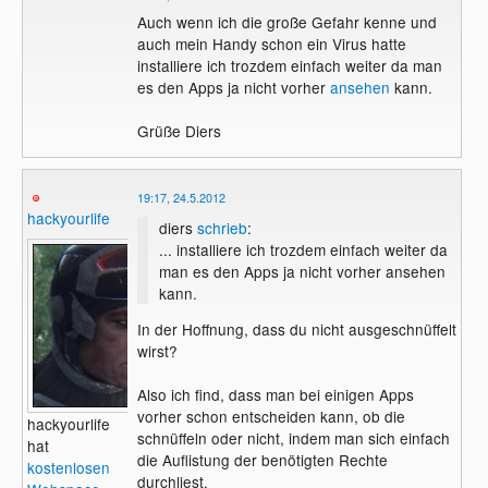
Auch wenn ich die große Gefahr kenne und
auch mein Handy schon ein Virus hatte
installiere ich trozdem einfach weiter da man
es den Apps ja nicht vorher
ansehen
kann.
Grüße Diers
19:17, 24.5.2012
hackyourlife
diers
schrieb
:
... installiere ich trozdem einfach weiter da
man es den Apps ja nicht vorher ansehen
kann.
In der Hoffnung, dass du nicht ausgeschnüffelt
wirst?
Also ich find, dass man bei einigen Apps
vorher schon entscheiden kann, ob die
hackyourlife
schnüffeln oder nicht, indem man sich einfach
hat
die Auflistung der benötigten Rechte
kostenlosen
durchliest.