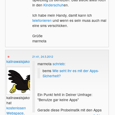
in den
Kinderschuh
en.
Ich habe mein Handy, damit kann ich
telefonieren
und wenn es sein muss auch mal
eine sms verschicken.
Grüße
marmota
21:41, 24.5.2012
kalinawalsjakoff
marmota
schrieb
:
bems
Wie seht ihr es mit der Apps-
Sicherheit?
Ein Punkt fehlt in Deiner Umfrage:
kalinawalsjakoff
"Benutze gar keine Apps"
hat
kostenlosen
Gerade diese Probelmatik mit den Apps
Webspace
.