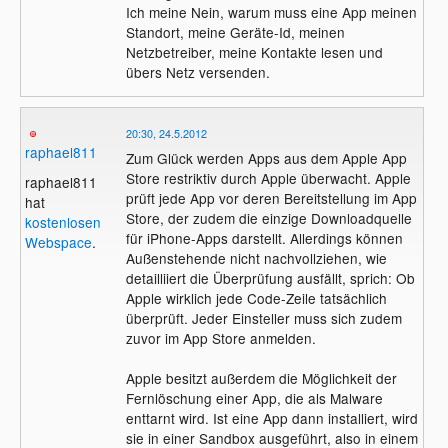
Ich meine Nein, warum muss eine App meinen
Standort, meine Geräte-Id, meinen
Netzbetreiber, meine Kontakte lesen und
übers Netz versenden.
20:30, 24.5.2012
raphael811
Zum Glück werden Apps aus dem Apple App
Store restriktiv durch Apple überwacht. Apple
raphael811
prüft jede App vor deren Bereitstellung im App
hat
Store, der zudem die einzige Downloadquelle
kostenlosen
für iPhone-Apps darstellt. Allerdings können
Webspace
.
Außenstehende nicht nachvollziehen, wie
detailliiert die Überprüfung ausfällt, sprich: Ob
Apple wirklich jede Code-Zeile tatsächlich
überprüft. Jeder Einsteller muss sich zudem
zuvor im App Store anmelden.
Apple besitzt außerdem die Möglichkeit der
Fernlöschung einer App, die als Malware
enttarnt wird. Ist eine App dann installiert, wird
sie in einer Sandbox ausgeführt, also in einem