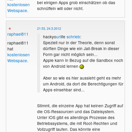
bei einigen Apps grob einschätzen ob das
kostenlosen
schnüffeln will oder nicht.
Webspace
.
21:53, 24.5.2012
raphael811
hackyo
url
ife
schrieb
:
Speziell nur in der Theorie, denn sonst
raphael811
dürften Dinge wie ein Jail-Break in dieser
hat
Form gar nicht möglich sein...
kostenlosen
Apple kann in Bezug auf die Sandbox noch
Webspace
.
von Android lernen
Aber so wie es hier aussieht geht es mehr
um Android, da dort die Berechtigungen für
Apps einsehbar sind...
Stimmt, die einzelne App hat keinen Zugriff auf
die OS-Ressourcen und das Dateisystem.
Unter iOS gibt es allerdings Prozesse des
Betriebssystems, die mit Root-Rechten und
Vollzugriff laufen. Das könnte eine