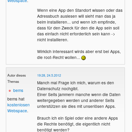
Webspace
.
Wenn eine App den Standort wissen oder das
Adressbuch auslesen will sieht man das ja
beim installieren... und wenn ich empfinde,
dass für den Zweck für den die App sein soll
das einfach nicht erforderlich sein kann ->
nicht installieren.
Wirklich interessant wirds aber erst bei Apps,
die root-Recht wollen...
Autor dieses
19:28, 24.5.2012
Themas
Manch mal Frage ich mich, warum es den
Datenschutz nochgibt.
bems
Einer Seits jammern manche wenn die Daten
bems hat
weitergegeben werden und anderer Seits
kostenlosen
unterstützen sie dies mit unseriösen Apps.
Webspace
.
Brauch ich ein Spiel oder eine andere Apps
die Rechte benötigt, die eigentlich nicht
benötigt werden?