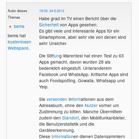
Autor dieses
19:03, 24.5.2012
Themas
Habe grad im TV einen Bericht über die
Sicherheit
von Apps gesehen.
bems
Es gibt viele und interesante Apps für ein
bems hat
Smartephone, aber sehr vile von denen sind
kostenlosen
sehr Unsicher.
Webspace
.
Die Stif
tun
g Warentest hat einen Test zu 63
Apps gemacht, davon wurden 28 als
bedenklich eingestuft. Unteranderem
Facebook und WhatsApp. Kritische Apps sind
auch Foodspotting, Gowalla, Whatsapp und
Yelp.
Sie
versenden
In
form
ationen aus dem
Adressbuch, ohne den
Nutzer
vorher um
Zustimmung zu bitten. Manche Übermitteln
zudem den
Standort
, den Mobilfunkanbieter,
die Benutzerstatistik und die
Geräteerkennung.
Diese
Information
en dienen Datensammlern