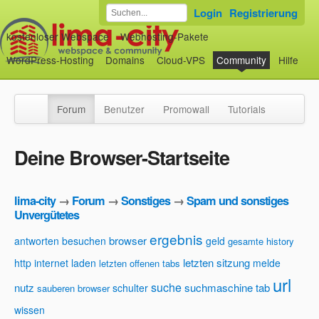
Login
Registrierung
kostenloser Webspace
Webhosting-Pakete
WordPress-Hosting
Domains
Cloud-VPS
Community
Hilfe
Forum
Benutzer
Promowall
Tutorials
Deine Browser-Startseite
lima-city
→
Forum
→
Sonstiges
→
Spam und sonstiges
Unvergütetes
ergebnis
browser
antworten
besuchen
geld
gesamte history
letzten sitzung
http
internet
laden
melde
letzten offenen tabs
url
suche
nutz
suchmaschine
tab
schulter
sauberen browser
wissen