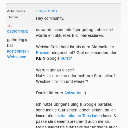
Autor dieses
1:26, 25.2.2014
Themas
Hey community,
es wurde schon häufiger gefragt, aber mich
gatheringxp
würde ein aktuelles Bild interessieren..
gatheringxp
hat
Welche Seite habt ihr als eure Startseite im
kostenlosen
Browser
eingerichtet? Gibt es jemanden, der
Webspace
.
Google
nutz
t?
KEIN
Warum genau diese?
Nutzt ihr nur eine oder mehrere Startseiten?
Wechselt ihr hin und wieder?
Danke für eure
Antworten
:)
Ich nutze übrigens Bing & Google parallel,
sehe meine Startseiten jedoch selten, da ich
immer die
letzten offenen Tabs
laden
lasse &
passe sie dementsprechend auch nie an.
Meine allererste Startseite war übrigens auch