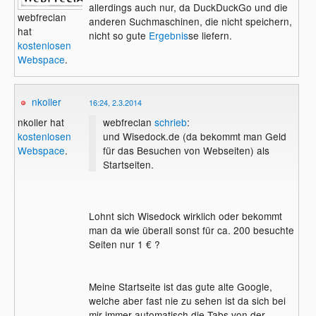
allerdings auch nur, da DuckDuckGo und die
webfreclan
anderen Suchmaschinen, die nicht speichern,
hat
nicht so gute
Ergebnis
se liefern.
kostenlosen
Webspace
.
nkoller
16:24, 2.3.2014
webfreclan
schrieb
:
nkoller hat
und Wisedock.de (da bekommt man Geld
kostenlosen
für das Besuchen von Webseiten) als
Webspace
.
Startseiten.
Lohnt sich Wisedock wirklich oder bekommt
man da wie überall sonst für ca. 200 besuchte
Seiten nur 1 € ?
Meine Startseite ist das gute alte Google,
welche aber fast nie zu sehen ist da sich bei
mir immer automatisch die Tabs von der