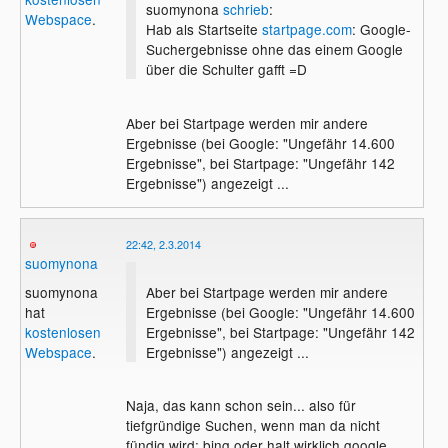
suomynona
schrieb
:
Webspace
.
Hab als Startseite
startpage.com
: Google-
Suchergebnisse ohne das einem Google
über die Schulter gafft =D
Aber bei Startpage werden mir andere
Ergebnisse (bei Google: "Ungefähr 14.600
Ergebnisse", bei Startpage: "Ungefähr 142
Ergebnisse") angezeigt ...
22:42, 2.3.2014
suomynona
Aber bei Startpage werden mir andere
suomynona
Ergebnisse (bei Google: "Ungefähr 14.600
hat
Ergebnisse", bei Startpage: "Ungefähr 142
kostenlosen
Ergebnisse") angezeigt ...
Webspace
.
Naja, das kann schon sein... also für
tiefgründige Suchen, wenn man da nicht
fündig wird: bing oder halt wirklich google...