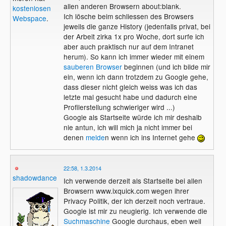
allen anderen Browsern about:blank.
kostenlosen
Ich lösche beim schliessen des Browsers
Webspace
.
jeweils die ganze History (jedenfalls privat, bei
der Arbeit zirka 1x pro Woche, dort surfe ich
aber auch praktisch nur auf dem Intranet
herum). So kann ich immer wieder mit einem
sauberen Browser
beginnen (und ich bilde mir
ein, wenn ich dann trotzdem zu Google gehe,
dass dieser nicht gleich weiss was ich das
letzte mal gesucht habe und dadurch eine
Profilerstellung schwieriger wird ...)
Google als Startseite würde ich mir deshalb
nie antun, ich will mich ja nicht immer bei
denen
melde
n wenn ich ins Internet gehe
22:58, 1.3.2014
shadowdance
Ich verwende derzeit als Startseite bei allen
Browsern www.ixquick.com wegen ihrer
Privacy Politik, der ich derzeit noch vertraue.
Google ist mir zu neugierig. Ich verwende die
Suchmaschine
Google durchaus, eben weil