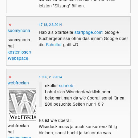
letzten "Sitzung" öffnen.
17:18, 2.3.2014
suomynona
Hab als Startseite
startpage.com
: Google-
Suchergebnisse ohne das einem Google über
suomynona
die
Schulter
gafft =D
hat
kostenlosen
Webspace
.
19:06, 2.3.2014
webfreclan
nkoller
schrieb
:
Lohnt sich Wisedock wirklich oder
bekommt man da wie überall sonst für ca.
200 besuchte Seiten nur 1 € ?
Es ist wie überall.
webfreclan
Wisedock muss ja auch konkurrenzfähig
hat
bleiben, sonst bucht ja keiner da was.
kostenlosen