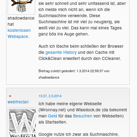
sie sehr schnell und sehr umfassend ist, aber
ich melde mich nicht an, wenn ich die
Suchmaschine verwende. Diese
shadowdance
Suchmaschine ist mir viel zu neugierig, sie
hat
weiß viel zu viel. Das kann mal eines Tages
kostenlosen
ganz bös ins Auge gehen.
Webspace
.
Auch ich lösche beim schließen der Browser
die
gesamte History
und den Cache mit
Click&Clean erweitert durch den CCleaner.
Beitrag zuletzt geändert: 1.3.2014 22:59:37 von
shadowdance
13:37, 2.3.2014
webfreclan
Ich habe meine eigene Webseite
(Wronnay.net) und Wisedock.de (da bekommt
man
Geld
für das
Besuchen
von Webseiten)
als Startseiten.
Google nutze ich zwar als Suchmaschine,