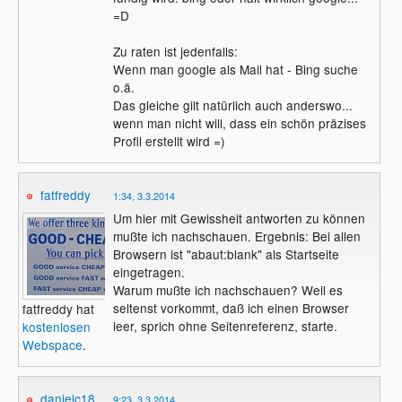
=D
Zu raten ist jedenfalls:
Wenn man google als Mail hat - Bing suche
o.ä.
Das gleiche gilt natürlich auch anderswo...
wenn man nicht will, dass ein schön präzises
Profil erstellt wird =)
fatfreddy
1:34, 3.3.2014
Um hier mit Gewissheit antworten zu können
mußte ich nachschauen. Ergebnis: Bei allen
Browsern ist "abaut:blank" als Startseite
eingetragen.
Warum mußte ich nachschauen? Weil es
seltenst vorkommt, daß ich einen Browser
fatfreddy hat
leer, sprich ohne Seitenreferenz, starte.
kostenlosen
Webspace
.
danielc18
9:23, 3.3.2014