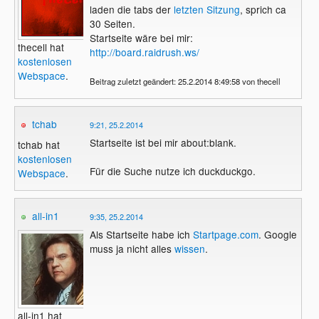
laden die tabs der
letzten Sitzung
, sprich ca
30 Seiten.
Startseite wäre bei mir:
thecell hat
http://board.raidrush.ws/
kostenlosen
Webspace
.
Beitrag zuletzt geändert: 25.2.2014 8:49:58 von thecell
tchab
9:21, 25.2.2014
Startseite ist bei mir about:blank.
tchab hat
kostenlosen
Für die Suche nutze ich duckduckgo.
Webspace
.
all-in1
9:35, 25.2.2014
Als Startseite habe ich
Startpage.com
. Google
muss ja nicht alles
wissen
.
all-in1 hat