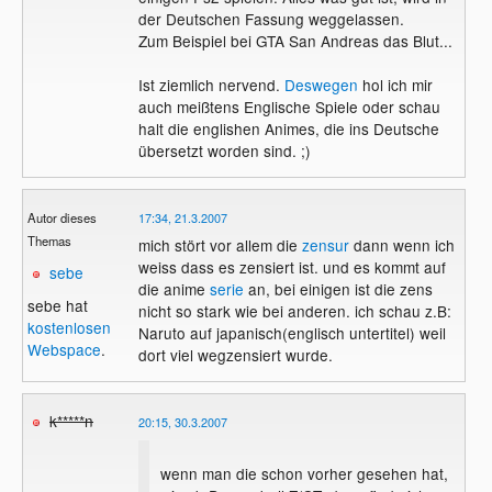
der Deutschen Fassung weggelassen.
Zum Beispiel bei GTA San Andreas das Blut...
Ist ziemlich nervend.
Deswegen
hol ich mir
auch meißtens Englische Spiele oder schau
halt die englishen Animes, die ins Deutsche
übersetzt worden sind. ;)
Autor dieses
17:34, 21.3.2007
Themas
mich stört vor allem die
zensur
dann wenn ich
weiss dass es zensiert ist. und es kommt auf
sebe
die anime
serie
an, bei einigen ist die zens
sebe hat
nicht so stark wie bei anderen. ich schau z.B:
kostenlosen
Naruto auf japanisch(englisch untertitel) weil
Webspace
.
dort viel wegzensiert wurde.
k*****n
20:15, 30.3.2007
wenn man die schon vorher gesehen hat,