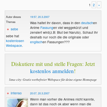
1
2
»
Autor dieses
19:57, 20.3.2007
Themas
Was haltet ihr davon, dass in den
deutsch
en
Anime
Fassung
en viel weggekürzt und
sebe
zensiert wird(z.B: Blut bei Naruto). Schaut ihr
sebe hat
deshalb nur noch die die originale oder
kostenlosen
englisch
en Fassungen???
Webspace
.
Diskutiere mit und stelle Fragen: Jetzt
kostenlos anmelden
!
lima-city: Gratis werbefreier Webspace für deine eigene Homepage
intenso
20:07, 20.3.2007
Wenn man vorher die Animes nicht kannte,
dann ist das noch ok aber wenn man die