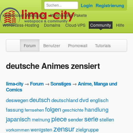
Login
Registrierung
kostenloser Webspace
Webhosting-Pakete
WordPress-Hosting
Domains
Cloud-VPS
Community
Hilfe
Forum
Benutzer
Promowall
Tutorials
deutsche Animes zensiert
lima-city
→
Forum
→
Sonstiges
→
Anime, Manga und
Comics
deutsch
dvd
deswegen
deutschland
englisch
folgen
handlung
fassung
fernsehen
geschichte
piece
serie
japanisch
sender
stellen
meinung
zensur
zielgruppe
wenigsten
vorkommen