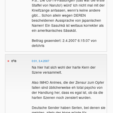
P.S.: Die US-TV-Fassungen (das war die erste
Staffel von Naruto!) würd' ich nicht mal mit der
Kneifzange anfassen, wenn's keine andere
gibt... Schon allein wegen DEREN
bescheidenen Aussprache von japanischen
Namen! Ein Sasuhkä ist weitaus korrekter als
ein amerikanisches SässkäI.
Beitrag geaendert: 2.4.2007 6:15:07 von
defchris
c*a
0:01, 3.4.2007
Na hier hat sich wohl der harte Kern der
Szene versammelt.
Also IMHO Animes, die der Zensur zum Opfer
fallen sind üblicherweise eh total psycho von
der Handlung her, dass es egal ist, ob da die
harten Szenen noch zensiert wurden.
Deutsche Sender haben Serien, bei denen sie
meinten, allein der Hype würde für