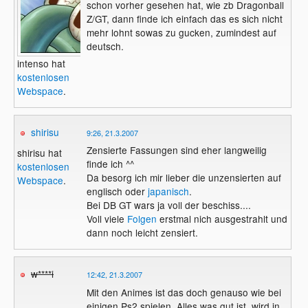
schon vorher gesehen hat, wie zb Dragonball
Z/GT, dann finde ich einfach das es sich nicht
mehr lohnt sowas zu gucken, zumindest auf
deutsch.
intenso hat
kostenlosen
Webspace
.
shirisu
9:26, 21.3.2007
Zensierte Fassungen sind eher langweilig
shirisu hat
finde ich ^^
kostenlosen
Da besorg ich mir lieber die unzensierten auf
Webspace
.
englisch oder
japanisch
.
Bei DB GT wars ja voll der beschiss....
Voll viele
Folgen
erstmal nich ausgestrahlt und
dann noch leicht zensiert.
w****i
12:42, 21.3.2007
Mit den Animes ist das doch genauso wie bei
einigen Ps2 spielen. Alles was gut ist, wird in