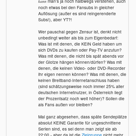
man's ja noch halbwegs verstehen, auch
kann
noch etwas bei den Fansubs in gleicher
Auflösung (außer es sind reingerenderte
Subs!), aber YT?!
Wer pauschal gegen Zensur ist, denkt nicht
unbedingt weiter als bis zum Eigenbedarf:
Was ist mit denen, die KEIN Geld haben um
sich DVDs zu kaufen oder Pay-TV anzutun?
Was mit denen, die nicht bis spät abends vor
der Glotze hängen können/dürfen? Was mit
denen, die keinen Video- oder DVD-Recorder
ihr eigen nennen können? Was mit denen, die
keinen Breitband-Internetanschluss haben
(sind schätzungsweise noch immer 25% aller
deutschen Internetnutzer, in Österreich liegt
der Prozentsatz noch weit höher)? Sollen die
als Fans außen vor bleiben?
Mal ganz abgesehen, dass späte Sendeplätze
absolut KEINE Garantie für ungeschnittene
Serien sind, es sei denn man zeigt sie ab
22:00 - aber da ist die
Zielgruppe
nicht mehr