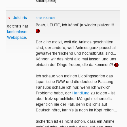
Killerspiele).
defchris
6:10, 2.4.2007
Boah, LEUTE, ich könnt' ja wieder platzen!!!
defchris hat
kostenlosen
Webspace
.
Der eine motzt, weil die Animes geschnitten
sind, der andere, weil Animes ganz pauschal
gewaltverherrlichend und höchstbrutal sind...
Können wir das nicht alle mal lassen und uns
einfach der Dinge freuen, die da kommen?!
Ich schaue von meinen Lieblingsserien das
japanische RAW und die deutsche Fassung,
Fansubs schaue ich nur, wenn ich wirklich
Probleme habe, der
Handlung
zu folgen - ist
aber trotz sprachlicher Mängel meinerseits
eigentlich nie der Fall, denn bis ich's auf
Deutsch höre, kann's ja noch im Kopf reifen...
Sicherlich ist es nicht schön, dass ein Anime
gekürzt wird, aber schaut mal auf das, was