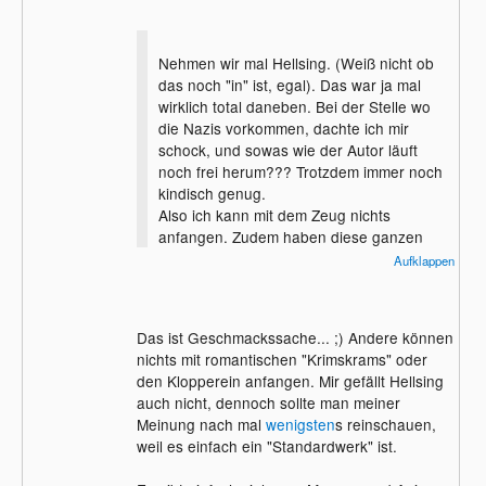
Nehmen wir mal Hellsing. (Weiß nicht ob
das noch "in" ist, egal). Das war ja mal
wirklich total daneben. Bei der Stelle wo
die Nazis vorkommen, dachte ich mir
schock, und sowas wie der Autor läuft
noch frei herum??? Trotzdem immer noch
kindisch genug.
Also ich kann mit dem Zeug nichts
anfangen. Zudem haben diese ganzen
Stories noch nicht mal ne Pointe, nein
Aufklappen
eigentlich haben sie noch nicht mal eine
Story.
Das ist Geschmackssache... ;) Andere können
nichts mit romantischen "Krimskrams" oder
den Klopperein anfangen. Mir gefällt Hellsing
auch nicht, dennoch sollte man meiner
Meinung nach mal
wenigsten
s reinschauen,
weil es einfach ein "Standardwerk" ist.