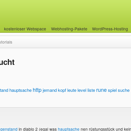
kostenloser Webspace
Webhosting-Pakete
WordPress-Hosting
utorials
ucht
http
rune
tand
hauptsache
jemand
kopf
leute
level
liste
spiel
suche
genstand
in diablo 2 (egal was
hauptsache
nen rüstungsstück und kei