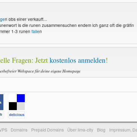
age
n obs einer verkauft...
unenwort is die runen zusammensuchen endem ich ganz oft die gräfin
 immer 1-3 runen
falle
n
elle Fragen: Jetzt
kostenlos anmelden
!
werbefreier Webspace für deine eigene Homepage
-VPS
Domains
Prepaid Domains
Über lima-city
Blog
Impressum, Da