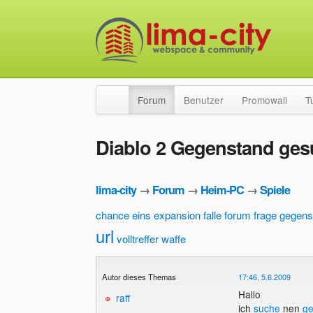
Forum
Benutzer
Promowall
T
Diablo 2 Gegenstand ges
lima-city
→
Forum
→
Heim-PC
→
Spiele
chance
eins
expansion
falle
forum
frage
gegens
url
volltreffer
waffe
Autor dieses Themas
17:46, 5.6.2009
Hallo
raff
ich
suche
nen
ge