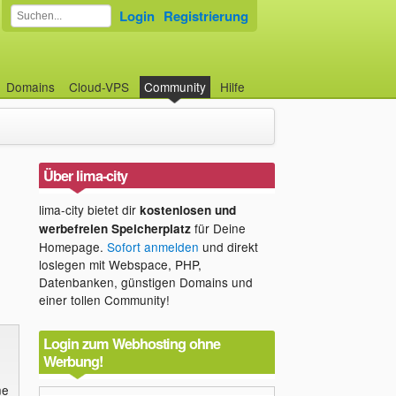
Login
Registrierung
Domains
Cloud-VPS
Community
Hilfe
Über lima-city
lima-city bietet dir
kostenlosen und
für Deine
werbefreien Speicherplatz
Homepage.
Sofort anmelden
und direkt
loslegen mit Webspace, PHP,
Datenbanken, günstigen Domains und
einer tollen Community!
Login zum Webhosting ohne
Werbung!
ne