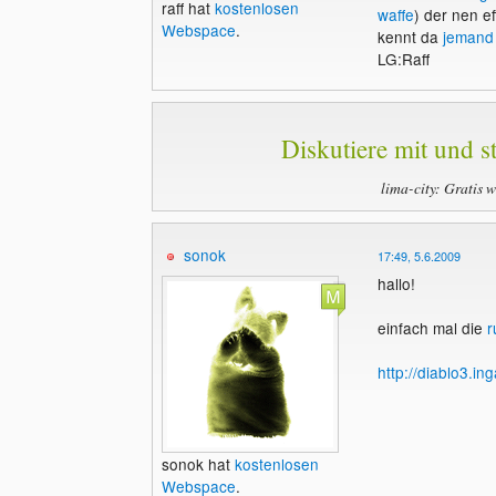
raff hat
kostenlosen
waffe
) der nen ef
Webspace
.
kennt da
jemand
LG:Raff
Diskutiere mit und st
lima-city: Gratis 
sonok
17:49, 5.6.2009
hallo!
einfach mal die
r
http://diablo3.
sonok hat
kostenlosen
Webspace
.