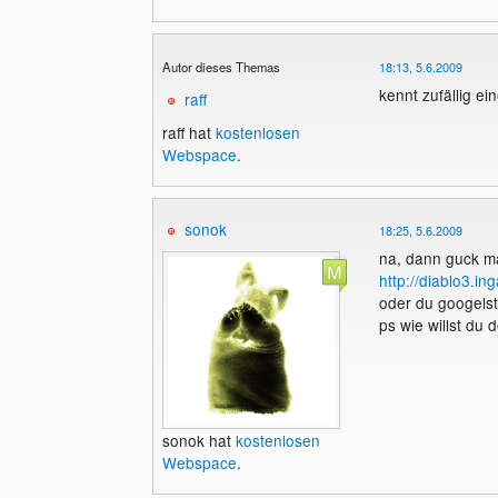
Autor dieses Themas
18:13, 5.6.2009
kennt zufällig ei
raff
raff hat
kostenlosen
Webspace
.
sonok
18:25, 5.6.2009
na, dann guck ma
http://diablo3.i
oder du googels
ps wie willst d
sonok hat
kostenlosen
Webspace
.