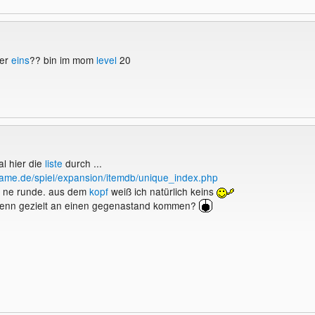
ner
eins
?? bin im mom
level
20
l hier die
liste
durch ...
ngame.de/spiel/expansion/itemdb/unique_index.php
t ne runde. aus dem
kopf
weiß ich natürlich keins
u denn gezielt an einen gegenastand kommen?