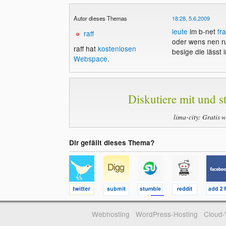
Autor dieses Themas
18:28, 5.6.2009
leute
im b-net
fr
raff
oder wens nen r
raff hat
kostenlosen
besige die lässt
Webspace
.
Diskutiere mit und st
lima-city: Gratis 
Dir gefällt dieses Thema?
Webhosting
WordPress-Hosting
Cloud