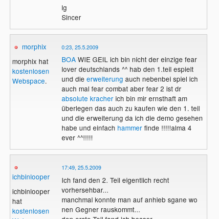
lg
Sincer
morphix
0:23, 25.5.2009
BOA
WIE GEIL ich bin nicht der einzige fear
morphix hat
lover deutschlands ^^ hab den 1.teil espielt
kostenlosen
und die
erweiterung
auch nebenbei spiel ich
Webspace
.
auch mal fear combat aber fear 2 ist dr
absolute kracher
ich bin mir ernsthaft am
überlegen das auch zu kaufen wie den 1. teil
und die erweiterung da ich die demo gesehen
habe und einfach
hammer
finde !!!!!alma 4
ever ^^!!!!!
17:49, 25.5.2009
ichbinlooper
Ich fand den 2. Teil eigentlich recht
vorhersehbar...
ichbinlooper
manchmal konnte man auf anhieb sgane wo
hat
nen Gegner rauskommt...
kostenlosen
den erste Teil fand ich besser.