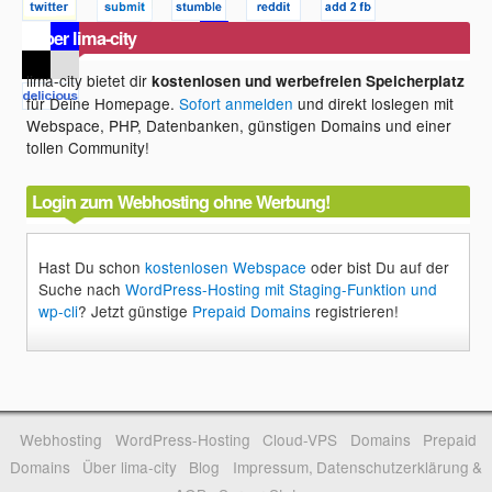
Über lima-city
lima-city bietet dir
kostenlosen und werbefreien Speicherplatz
für Deine Homepage.
Sofort anmelden
und direkt loslegen mit
Webspace, PHP, Datenbanken, günstigen Domains und einer
tollen Community!
Login zum Webhosting ohne Werbung!
Hast Du schon
kostenlosen Webspace
oder bist Du auf der
Suche nach
WordPress-Hosting mit Staging-Funktion und
wp-cli
? Jetzt günstige
Prepaid Domains
registrieren!
Webhosting
WordPress-Hosting
Cloud-VPS
Domains
Prepaid
Domains
Über lima-city
Blog
Impressum, Datenschutzerklärung &