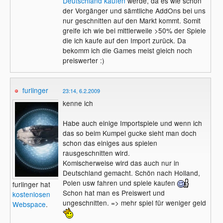
Deutschland
kaufen
werde, da es wie schon
der Vorgänger und sämtliche AddOns bei uns
nur geschnitten auf den Markt kommt. Somit
greife ich wie bei mittlerweile >50% der Spiele
die ich kaufe auf den Import zurück. Da
bekomm ich die Games meist gleich noch
preiswerter :)
furlinger
23:14, 6.2.2009
kenne ich
Habe auch einige Importspiele und wenn ich
das so beim Kumpel gucke sieht man doch
schon das einiges aus spielen
rausgeschnitten wird.
Komischerweise wird das auch nur in
Deutschland gemacht. Schön nach Holland,
Polen usw fahren und spiele kaufen
furlinger hat
Schon hat man es Preiswert und
kostenlosen
ungeschnitten. => mehr spiel für weniger geld
Webspace
.