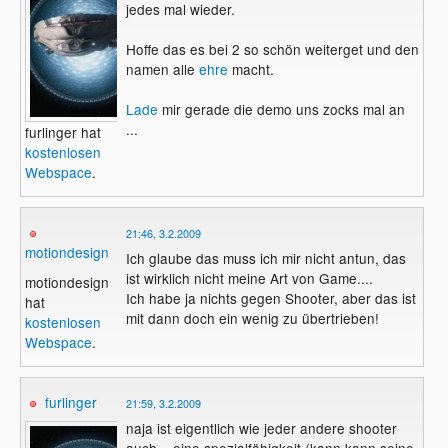
jedes mal wieder.
Hoffe das es bei 2 so schön weiterget und den
namen alle
ehre
macht.
Lade
mir gerade die demo uns zocks mal an
...
furlinger hat
kostenlosen
Webspace
.
21:46, 3.2.2009
motiondesign
Ich glaube das muss ich mir nicht antun, das
ist wirklich nicht meine Art von Game....
motiondesign
Ich habe ja nichts gegen Shooter, aber das ist
hat
mit dann doch ein wenig zu übertrieben!
kostenlosen
Webspace
.
furlinger
21:59, 3.2.2009
naja ist eigentlich wie jeder andere shooter
auch + eine spezialfähigkeit (kann kann seine