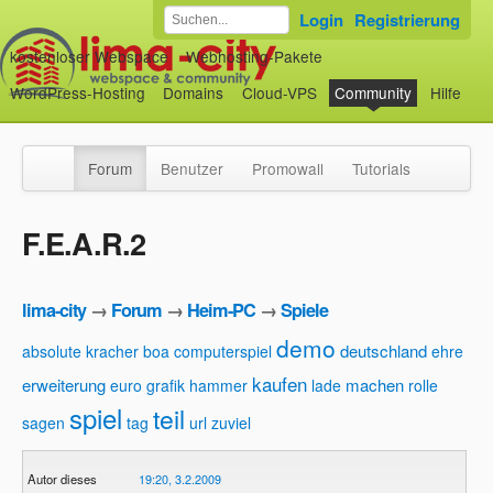
Login
Registrierung
kostenloser Webspace
Webhosting-Pakete
WordPress-Hosting
Domains
Cloud-VPS
Community
Hilfe
Forum
Benutzer
Promowall
Tutorials
F.E.A.R.2
lima-city
→
Forum
→
Heim-PC
→
Spiele
demo
deutschland
absolute kracher
boa
computerspiel
ehre
kaufen
erweiterung
machen
euro
grafik
hammer
lade
rolle
spiel
teil
sagen
tag
url
zuviel
Autor dieses
19:20, 3.2.2009