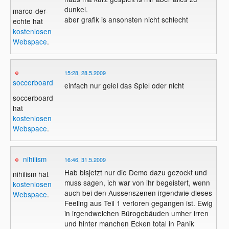
dunkel.
marco-der-
aber grafik is ansonsten nicht schlecht
echte hat
kostenlosen
Webspace
.
15:28, 28.5.2009
soccerboard
einfach nur geiel das Spiel oder nicht
soccerboard
hat
kostenlosen
Webspace
.
nihilism
16:46, 31.5.2009
Hab bisjetzt nur die Demo dazu gezockt und
nihilism hat
muss sagen, ich war von ihr begeistert, wenn
kostenlosen
auch bei den Aussenszenen irgendwie dieses
Webspace
.
Feeling aus Teil 1 verloren gegangen ist. Ewig
in irgendwelchen Bürogebäuden umher irren
und hinter manchen Ecken total in Panik