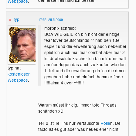
Webspace
.
typ
17:55, 25.5.2009
morphix schrieb:
BOA WIE GEIL ich bin nicht der einzige
fear lover deutschlands ^^ hab den 1.teil
espielt und die erweiterung auch nebenbei
spiel ich auch mal fear combat aber fear 2
ist dr absolute kracher ich bin mir ernsthaft
am überlegen das auch zu kaufen wie den
typ hat
1. teil und die erweiterung da ich die demo
kostenlosen
gesehen habe und einfach hammer finde
Webspace
.
!!!!!alma 4 ever ^^!!!!!
Warum müsst ihr eig. immer tote Threads
schänden xD
Teil 2 ist Teil ins nur vertauschte
Rolle
n. De
facto ist es gut aber was neues eher nicht.