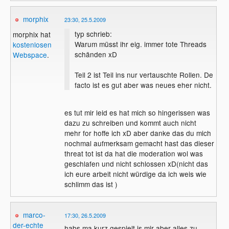
morphix
23:30, 25.5.2009
typ schrieb:
morphix hat
Warum müsst ihr eig. immer tote Threads
kostenlosen
schänden xD
Webspace
.
Teil 2 ist Teil ins nur vertauschte Rollen. De
facto ist es gut aber was neues eher nicht.
es tut mir leid es hat mich so hingerissen was
dazu zu schreiben und kommt auch nicht
mehr for hoffe ich xD aber danke das du mich
nochmal aufmerksam gemacht hast das dieser
threat tot ist da hat die moderation wol was
geschlafen und nicht schlossen xD(nicht das
ich eure arbeit nicht würdige da ich weis wie
schlimm das ist )
marco-
17:30, 26.5.2009
der-echte
habs ma kurz gespielt is mir aber alles zu