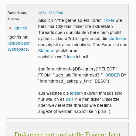
Autor dieses
12:31, 17.3.2006
Themas
Also ich h?tte gerne so ein Foren
Ticker
wie
bei Lima-City das immer die aktuellsten
itgchris
Threads oben durchlaufen bei einem phpkit
itgchris hat
system... das w?rd ich gerne auf die
startseite
kostenlosen
des phpkit system einbinde. Das Forum ist das
Webspace
.
Standart
phpkitforum...
soviel ich wei?
lese
ich mit:
$getforumthread=$DB->query("SELECT *
FROM `".$db_tab['forumthread']."`
ORDER
BY
`forumthread_lastreply_time` DESC");
aus welches die
letzte
n aktiven threads sind
nur wie ich es
dan
in einen ticker umsetzte
oder wieviel letzte threads wie bei lima
angezeigt werden hab ich kein plan :(
Diskutiere mit und stelle Fragen: Jetzt