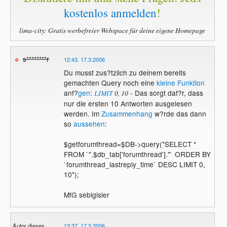
kostenlos anmelden
!
lima-city: Gratis werbefreier Webspace für deine eigene Homepage
s********r
12:43, 17.3.2006
Du musst zus?tzlich zu deinem bereits
gemachten Query noch eine
kleine Funktion
anf?
gen
:
- Das sorgt daf?r, dass
LIMIT
0, 10
nur die ersten 10 Antworten ausgelesen
werden. Im
Zusammenhang
w?rde das dann
so
aussehen
:
$getforumthread=$DB->query("SELECT *
FROM `".$db_tab['forumthread']."` ORDER BY
`forumthread_lastreply_time` DESC LIMIT 0,
10");
MfG sebigisler
Autor dieses
13:37, 17.3.2006