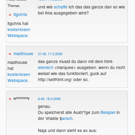
Themas
und wie
schaffe
ich das das ganze dan so wie
bei lima ausgegeben wird?
itgchris
itgchris hat
kostenlosen
Webspace
.
madhouse
21:45, 17.3.2006
das ganze musst du dann mit dem html-
madhouse
element
<marquee> ausgeben. wenn du nicht
hat
weisst wie das funktioniert, guck auf
kostenlosen
http://selfhtml.org/ oder so.
Webspace
.
n********r
6:49, 18.3.2006
genau.
Du speicherst alle Austr?ge zum
Beispiel
in
der Vriable $
arsch
.
Naja und dann sieht es so aus: