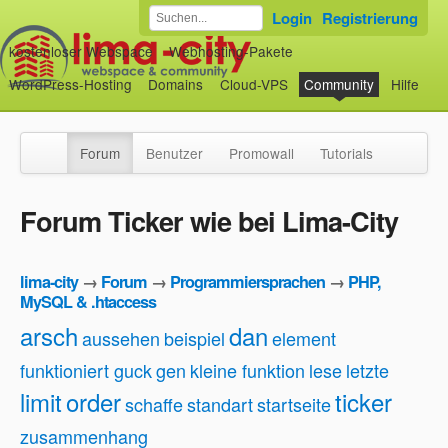
Login
Registrierung
kostenloser Webspace
Webhosting-Pakete
WordPress-Hosting
Domains
Cloud-VPS
Community
Hilfe
Forum
Benutzer
Promowall
Tutorials
Forum Ticker wie bei Lima-City
lima-city
→
Forum
→
Programmiersprachen
→
PHP,
MySQL & .htaccess
arsch
dan
aussehen
beispiel
element
funktioniert guck
gen
kleine funktion
lese
letzte
limit
order
ticker
schaffe
standart
startseite
zusammenhang